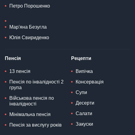
Петро Порошенко
Мар'яна Безугла
Юлія Свириденко
Пенсія
Рецепти
13 пенсія
Випічка
Пенсія по інвалідності 2
Консервація
група
Супи
Військова пенсія по
Десерти
інвалідності
Салати
Мінімальна пенсія
Закуски
Пенсія за вислугу років