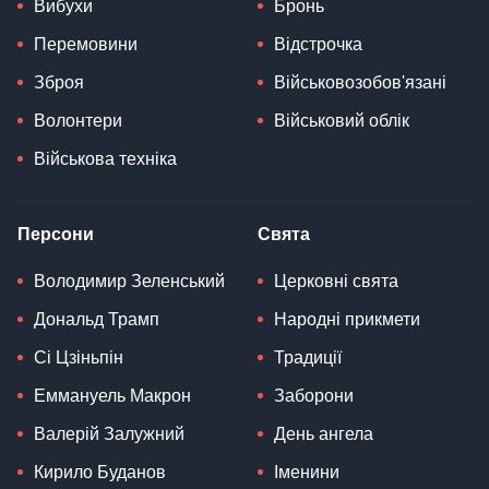
Вибухи
Бронь
Перемовини
Відстрочка
Зброя
Військовозобов'язані
Волонтери
Військовий облік
Військова техніка
Персони
Свята
Володимир Зеленський
Церковні свята
Дональд Трамп
Народні прикмети
Сі Цзіньпін
Традиції
Еммануель Макрон
Заборони
Валерій Залужний
День ангела
Кирило Буданов
Іменини