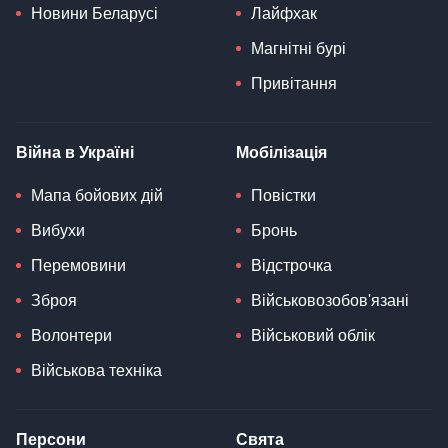
Новини Беларусі
Лайфхак
Магнітні бурі
Привітання
Війна в Україні
Мобілізація
Мапа бойових дій
Повістки
Вибухи
Бронь
Перемовини
Відстрочка
Зброя
Військовозобов'язані
Волонтери
Військовий облік
Військова техніка
Персони
Свята