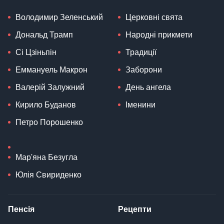
Володимир Зеленський
Церковні свята
Дональд Трамп
Народні прикмети
Сі Цзіньпін
Традиції
Еммануель Макрон
Заборони
Валерій Залужний
День ангела
Кирило Буданов
Іменини
Петро Порошенко
Мар'яна Безугла
Юлія Свириденко
Пенсія
Рецепти