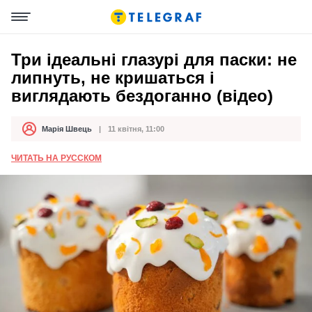
Три ідеальні глазурі для паски: не
липнуть, не кришаться і
виглядають бездоганно (відео)
Марія Швець
11 квітня, 11:00
Автор
Дата публікації
ЧИТАТЬ НА РУССКОМ