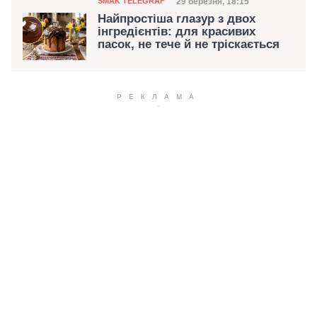
Категорія
Дата публікації
29 березня, 18:15
SMAK TELEGRAF
Найпростіша глазур з двох
інгредієнтів: для красивих
пасок, не тече й не тріскається