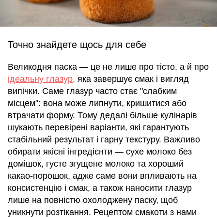
Точно знайдете щось для себе
Великодня паска — це не лише про тісто, а й про
ідеальну глазур,
яка завершує смак і вигляд
випічки. Саме глазур часто стає "слабким
місцем": вона може липнути, кришитися або
втрачати форму. Тому дедалі більше кулінарів
шукають перевірені варіанти, які гарантують
стабільний результат і гарну текстуру. Важливо
обирати якісні інгредієнти — сухе молоко без
домішок, густе згущене молоко та хороший
какао-порошок, адже саме вони впливають на
консистенцію і смак, а також наносити глазур
лише на повністю охолоджену паску, щоб
уникнути розтікання. Рецептом смакоти з нами