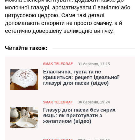
молочної глазурі, ароматизувати її ваніллю або
цитрусовою цедрою. Саме такі деталі
допомагають створити не просто смачну, а й
естетично довершену великодню випічку.
Читайте також:
Категорія
Дата публікації
31 березня, 13:15
SMAK TELEGRAF
Еластична, густа та не
кришиться: рецепт ідеальної
глазурі для паски (відео)
Категорія
Дата публікації
30 березня, 19:24
SMAK TELEGRAF
Глазур для паски без сирих
яєць: як приготувати з
желатином (відео)