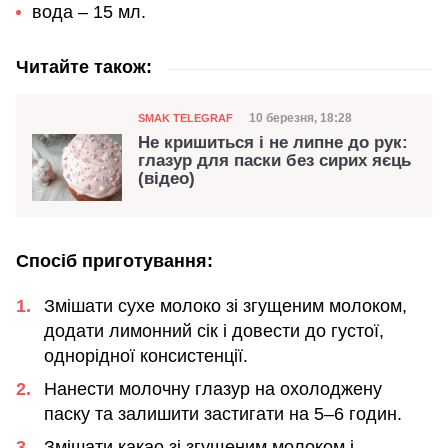
вода – 15 мл.
Читайте також:
Категорія
Дата публікації
10 березня, 18:28
SMAK TELEGRAF
Не кришиться і не липне до рук:
глазур для паски без сирих яєць
(відео)
Спосіб приготування:
Змішати сухе молоко зі згущеним молоком,
додати лимонний сік і довести до густої,
однорідної консистенції.
Нанести молочну глазур на охолоджену
паску та залишити застигати на 5–6 годин.
Змішати какао зі згущеним молоком і