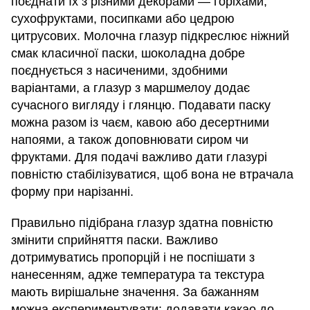
поєднати їх з різними декорами — горіхами,
сухофруктами, посипками або цедрою
цитрусових. Молочна глазур підкреслює ніжний
смак класичної паски, шоколадна добре
поєднується з насиченими, здобними
варіантами, а глазур з маршмелоу додає
сучасного вигляду і глянцю. Подавати паску
можна разом із чаєм, кавою або десертними
напоями, а також доповнювати сиром чи
фруктами. Для подачі важливо дати глазурі
повністю стабілізуватися, щоб вона не втрачала
форму при нарізанні.
Правильно підібрана глазур здатна повністю
змінити сприйняття паски. Важливо
дотримуватись пропорцій і не поспішати з
нанесенням, адже температура та текстура
мають вирішальне значення. За бажанням
можна експериментувати: додавати какао до