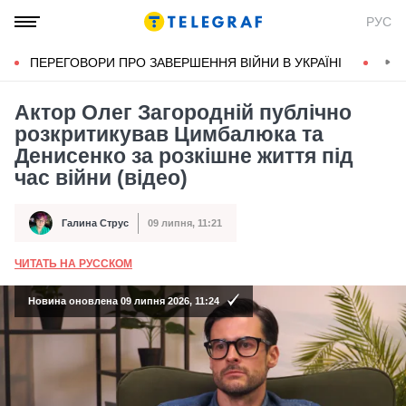
РУС
ПЕРЕГОВОРИ ПРО ЗАВЕРШЕННЯ ВІЙНИ В УКРАЇНІ
КОН
Актор Олег Загородній публічно
розкритикував Цимбалюка та
Денисенко за розкішне життя під
час війни (відео)
Галина Струс
09 липня, 11:21
Автор
Дата публікації
ЧИТАТЬ НА РУССКОМ
А
Новина оновлена 09 липня 2026, 11:24