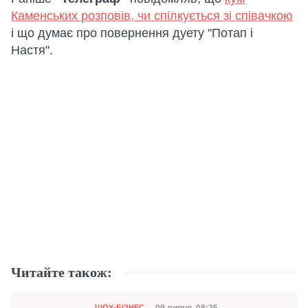
Каменських розповів, чи спілкується зі співачкою
і що думає про повернення дуету "Потап і
Настя".
Читайте також:
Категорія
09 липня, 08:25
ШОУ-БІЗНЕС