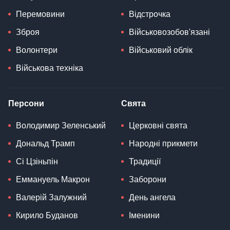
Перемовини
Відстрочка
Зброя
Військовозобов'язані
Волонтери
Військовий облік
Військова техніка
Персони
Свята
Володимир Зеленський
Церковні свята
Дональд Трамп
Народні прикмети
Сі Цзіньпін
Традиції
Еммануель Макрон
Заборони
Валерій Залужний
День ангела
Кирило Буданов
Іменини