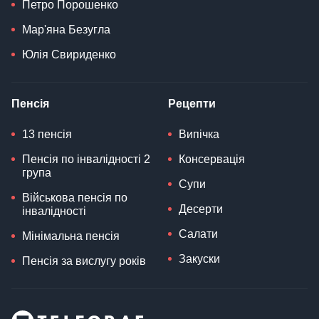
Петро Порошенко
Мар'яна Безугла
Юлія Свириденко
Пенсія
Рецепти
13 пенсія
Випічка
Пенсія по інвалідності 2
Консервація
група
Супи
Військова пенсія по
Десерти
інвалідності
Салати
Мінімальна пенсія
Закуски
Пенсія за вислугу років