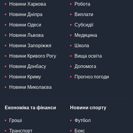
Новини Харкова
Робота
Новини Дніпра
Виплати
Новини Одеси
Субсидії
Новини Львова
Медицина
Новини Запоріжжя
Школа
Новини Кривого Рогу
Вища освіта
Новини Донбасу
Допомога
Новини Криму
Прогноз погоди
Новини Миколаєва
Економіка та фінанси
Новини спорту
Гроші
Футбол
Транспорт
Бокс