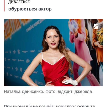
дивляться
обурюється актор
Наталка Денисенко. Фото: відкриті джерела
При цьому він не розуміє, чому продюсери та