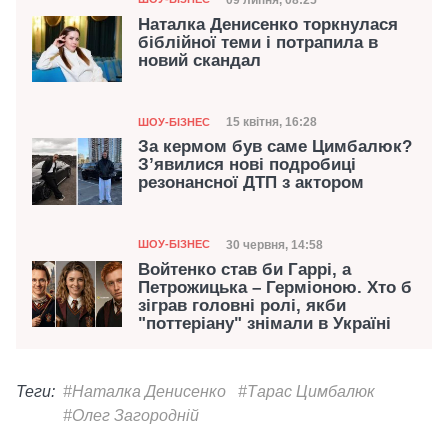
Дата публікації
Наталка Денисенко торкнулася
біблійної теми і потрапила в
новий скандал
Категорія
Дата публікації
15 квітня, 16:28
ШОУ-БІЗНЕС
За кермом був саме Цимбалюк?
З’явилися нові подробиці
резонансної ДТП з актором
Категорія
Дата публікації
30 червня, 14:58
ШОУ-БІЗНЕС
Войтенко став би Гаррі, а
Петрожицька – Герміоною. Хто б
зіграв головні ролі, якби
"поттеріану" знімали в Україні
Теги:
#Наталка Денисенко
#Тарас Цимбалюк
#Олег Загородній