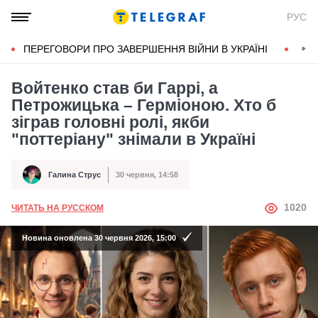
РУС
ПЕРЕГОВОРИ ПРО ЗАВЕРШЕННЯ ВІЙНИ В УКРАЇНІ
КОН
Войтенко став би Гаррі, а
Петрожицька – Герміоною. Хто б
зіграв головні ролі, якби
"поттеріану" знімали в Україні
Галина Струс
30 червня, 14:58
Автор
Дата публікації
АВТОР
1020
ЧИТАТЬ НА РУССКОМ
Новина оновлена 30 червня 2026, 15:00