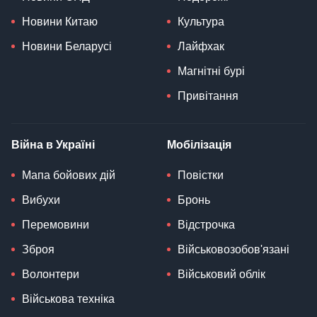
Новини Китаю
Культура
Новини Беларусі
Лайфхак
Магнітні бурі
Привітання
Війна в Україні
Мобілізація
Мапа бойових дій
Повістки
Вибухи
Бронь
Перемовини
Відстрочка
Зброя
Військовозобов'язані
Волонтери
Військовий облік
Військова техніка