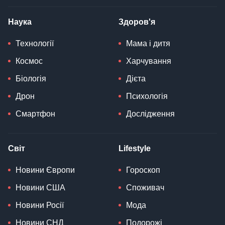
Наука
Здоров'я
Технології
Мама і дитя
Космос
Харчування
Біологія
Дієта
Дрон
Психологія
Смартфон
Дослідження
Світ
Lifestyle
Новини Європи
Гороскоп
Новини США
Споживач
Новини Росії
Мода
Новини СНД
Подорожі