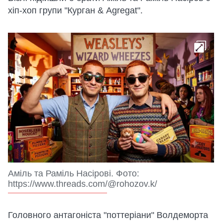
хіп-хоп групи "Курган & Agregat".
Аміль та Раміль Насірові. Фото:
https://www.threads.com/@rohozov.k/
Головного антагоніста "поттеріани" Волдеморта