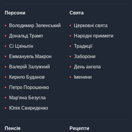
Персони
Свята
Володимир Зеленський
Церковні свята
Дональд Трамп
Народні прикмети
Сі Цзіньпін
Традиції
Еммануель Макрон
Заборони
Валерій Залужний
День ангела
Кирило Буданов
Іменини
Петро Порошенко
Мар'яна Безугла
Юлія Свириденко
Пенсія
Рецепти