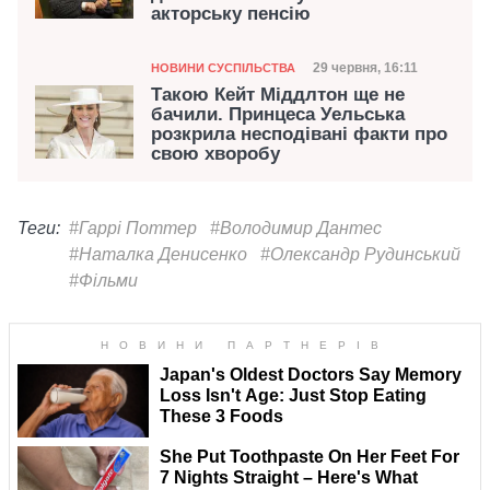
акторську пенсію
Категорія
Дата публікації
29 червня, 16:11
НОВИНИ СУСПІЛЬСТВА
Такою Кейт Міддлтон ще не
бачили. Принцеса Уельська
розкрила несподівані факти про
свою хворобу
Теги:
#Гаррі Поттер
#Володимир Дантес
#Наталка Денисенко
#Олександр Рудинський
#Фільми