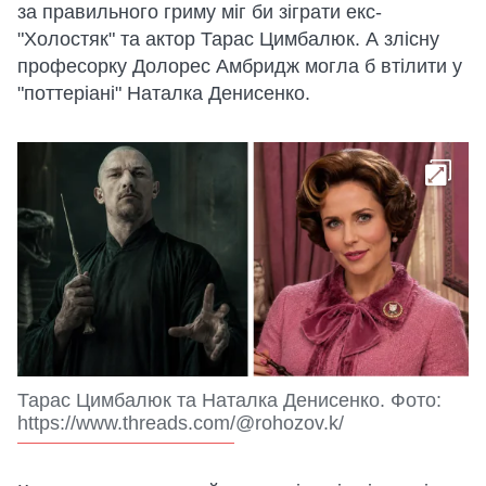
за правильного гриму міг би зіграти екс-
"Холостяк" та актор Тарас Цимбалюк. А злісну
професорку Долорес Амбридж могла б втілити у
"поттеріані" Наталка Денисенко.
Тарас Цимбалюк та Наталка Денисенко. Фото:
https://www.threads.com/@rohozov.k/