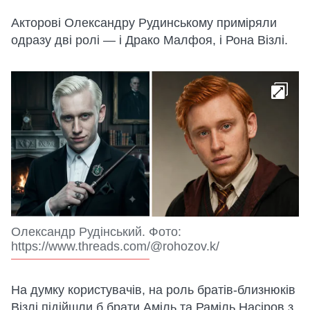
Акторові Олександру Рудинському приміряли
одразу дві ролі — і Драко Малфоя, і Рона Візлі.
Олександр Рудінський. Фото:
https://www.threads.com/@rohozov.k/
На думку користувачів, на роль братів-близнюків
Візлі підійшли б брати Аміль та Раміль Насіров з