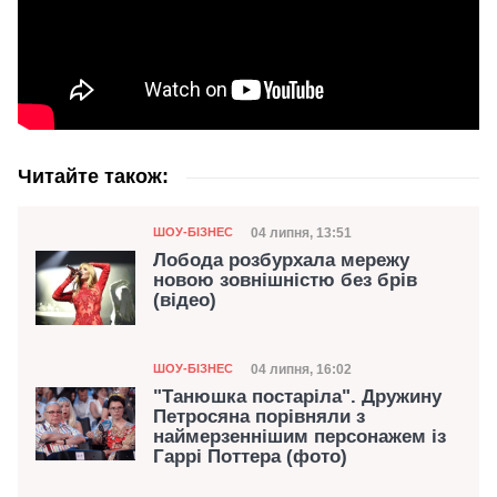
Читайте також:
Категорія
Дата публікації
04 липня, 13:51
ШОУ-БІЗНЕС
Лобода розбурхала мережу
новою зовнішністю без брів
(відео)
Категорія
Дата публікації
04 липня, 16:02
ШОУ-БІЗНЕС
"Танюшка постаріла". Дружину
Петросяна порівняли з
наймерзеннішим персонажем із
Гаррі Поттера (фото)