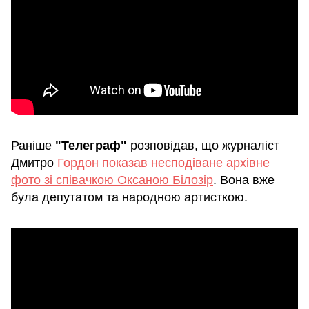
Раніше
"Телеграф"
розповідав, що журналіст
Дмитро
Гордон показав несподіване архівне
фото зі співачкою Оксаною Білозір
. Вона вже
була депутатом та народною артисткою.