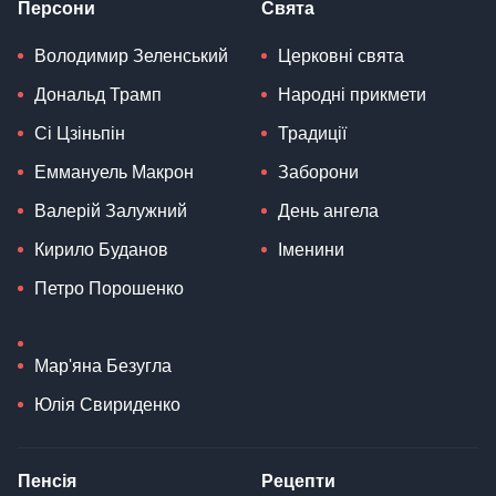
Персони
Свята
Володимир Зеленський
Церковні свята
Дональд Трамп
Народні прикмети
Сі Цзіньпін
Традиції
Еммануель Макрон
Заборони
Валерій Залужний
День ангела
Кирило Буданов
Іменини
Петро Порошенко
Мар'яна Безугла
Юлія Свириденко
Пенсія
Рецепти