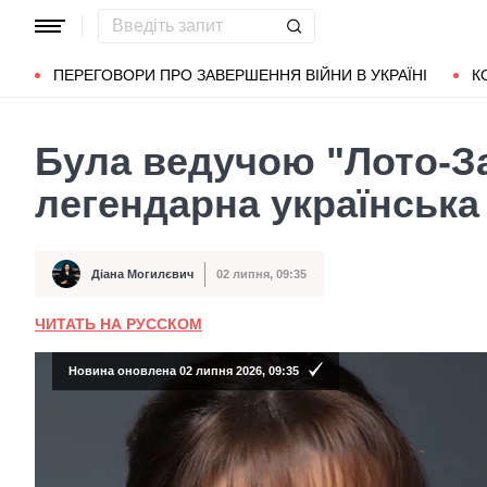
Популярні запити
Маріуполь
Донбас
Зеленський
Л
ПЕРЕГОВОРИ ПРО ЗАВЕРШЕННЯ ВІЙНИ В УКРАЇНІ
К
Була ведучою "Лото-За
легендарна українська
Діана Могилєвич
02 липня, 09:35
Автор
Дата публікації
ЧИТАТЬ НА РУССКОМ
Новина оновлена 02 липня 2026, 09:35