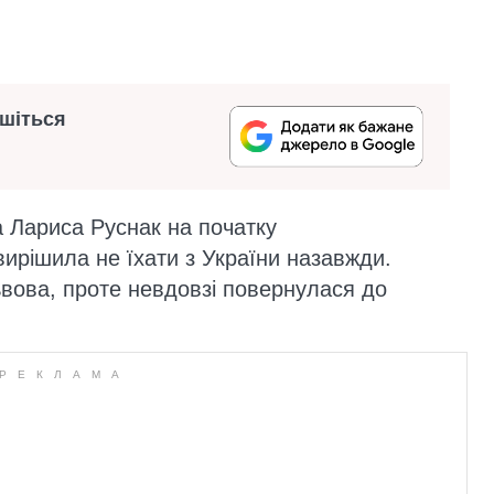
ишіться
а Лариса Руснак на початку
ирішила не їхати з України назавжди.
вова, проте невдовзі повернулася до