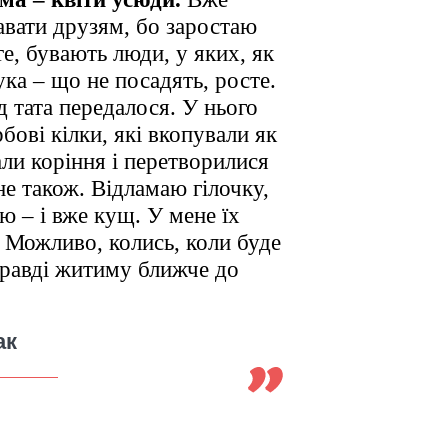
авати друзям, бо заростаю
те, бувають люди, у яких, як
ука – що не посадять, росте.
д тата передалося. У нього
рбові кілки, які вкопували як
ли коріння і перетворилися
ене також. Відламаю гілочку,
 – і вже кущ. У мене їх
 Можливо, колись, коли буде
правді житиму ближче до
ак