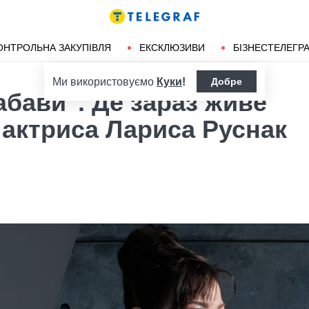
ендліз
Херсон
ОНТРОЛЬНА ЗАКУПІВЛЯ
ЕКСКЛЮЗИВИ
БІЗНЕСТЕЛЕГР
Ми використовуємо
Куки
!
Добре
бави". Де зараз живе
 актриса Лариса Руснак