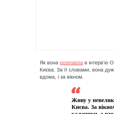
Як вона
розповіла
в інтерв’ю O
Києва. За її словами, вона дуже
вдома, і за вікном.
Живу у невеликі
Києва. За вікно
калачики, а вдо