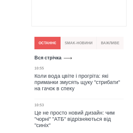
ОСТАННЄ
SMAK-НОВИНИ
ВАЖЛИВЕ
Вся стрічка
Дата публікації
10:55
Коли вода цвіте і прогріта: які
приманки змусять щуку "стрибати"
на гачок в спеку
Дата публікації
10:53
Це не просто новий дизайн: чим
"чорні" "АТБ" відрізняються від
"синіх"