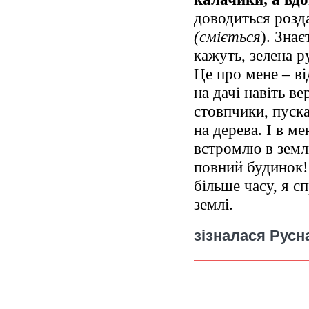
доводиться розд
(сміється
). Знає
кажуть, зелена р
Це про мене – ві
на дачі навіть ве
стовпчики, пуска
на дерева. І в м
встромлю в землю
повний будинок!
більше часу, я с
землі.
зізналася Русн