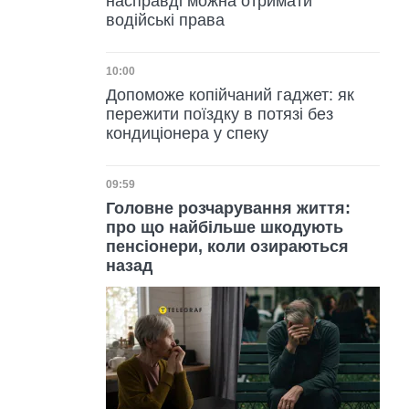
насправді можна отримати
водійські права
Дата публікації
10:00
Допоможе копійчаний гаджет: як
пережити поїздку в потязі без
кондиціонера у спеку
Дата публікації
09:59
Головне розчарування життя:
про що найбільше шкодують
пенсіонери, коли озираються
назад