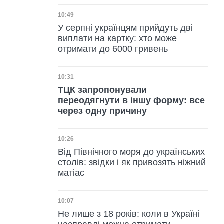
Дата публікації
10:49
У серпні українцям прийдуть дві
виплати на картку: хто може
отримати до 6000 гривень
Дата публікації
10:31
ТЦК запропонували
переодягнути в іншу форму: все
через одну причину
Дата публікації
10:26
Від Північного моря до українських
столів: звідки і як привозять ніжний
матіас
Дата публікації
10:07
Не лише з 18 років: коли в Україні