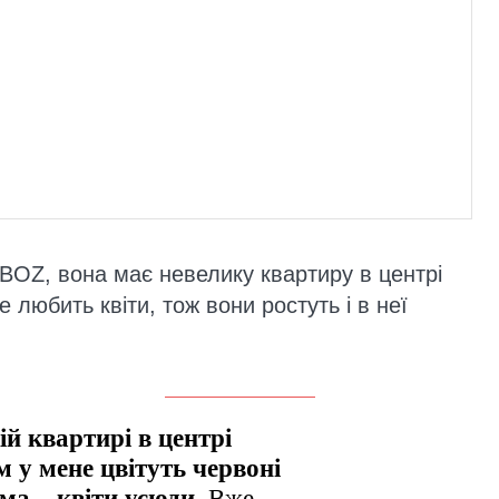
BOZ, вона має невелику квартиру в центрі
 любить квіти, тож вони ростуть і в неї
й квартирі в центрі
м у мене цвітуть червоні
ма – квіти усюди.
Вже