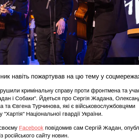
ник навіть пожартував на цю тему у соцмережа
порушили кримінальну справу проти фронтмена та уча
адан і Собаки". Йдеться про Сергія Жадана, Олексан
а та Євгена Турчинова, які є військовослужбовцями
у "Хартія" Національної гвардії України.
 своєму
Facebook
повідомив сам Сергій Жадан, опуб
із російського сайту новин.