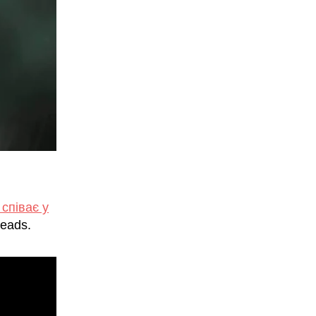
співає у
reads.