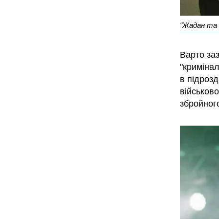
"Жадан та С
Варто заз
"криміна
в підрозд
військов
збройног