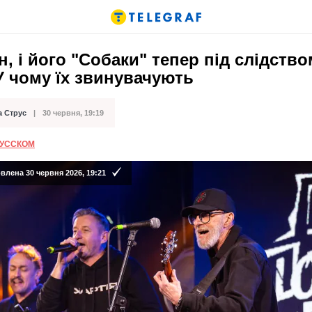
н, і його "Собаки" тепер під слідство
 У чому їх звинувачують
а Струс
30 червня, 19:19
ації
РУССКОМ
лена 30 червня 2026, 19:21