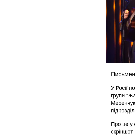
Письмен
У Росії 
групи "Ж
Меренчук
підрозділ
Про це у
скріншот 