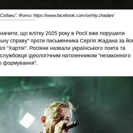
обаки". Фото: https://www.facebook.com/serhiy.zhadan/
начити, що влітку 2025 року в Росії вже порушили
льну справу" проти письменника Сергія Жадана за йо
ілі "Хартія". Росіяни назвали українського поета та
ослужбовця ідеологічним натхненником "незаконного
о формування".