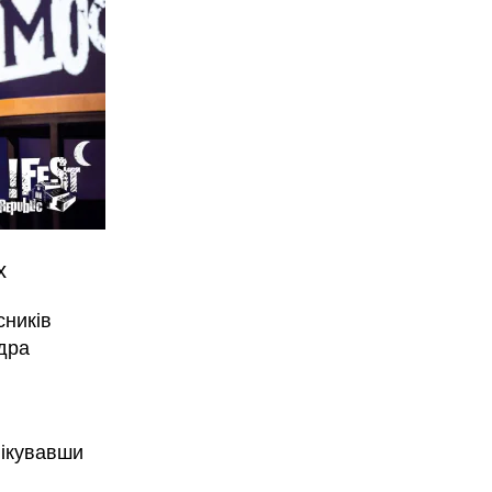
х
сників
дра
лікувавши