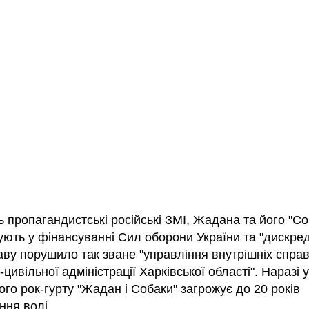
 пропагандистські російські ЗМІ, Жадана та його "Со
ують у фінансуванні Сил оборони України та "дискред
аву порушило так зване "управління внутрішніх спра
-цивільної адміністрації Харківської області". Наразі
ого рок-гурту "Жадан і Собаки" загрожує до 20 років
ння волі.