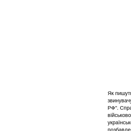
Як пишуть
звинувач
РФ". Спр
військово
українськ
позбавле