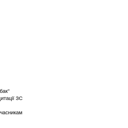
бак"
итації ЗС
в
 учасникам