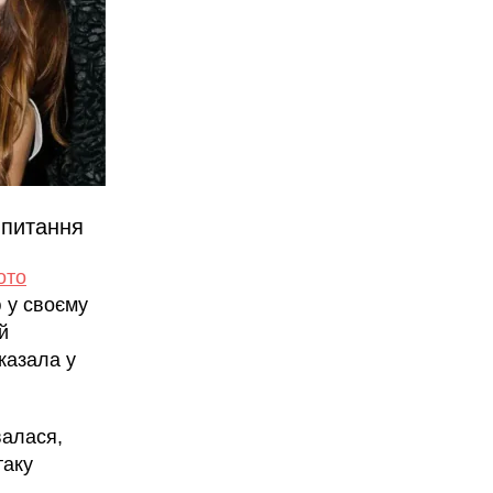
 питання
ото
 у своєму
й
казала у
валася,
таку