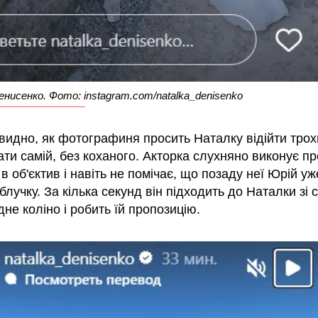
нисенко. Фото: instagram.com/natalka_denisenko
 видно, як фотографиня просить Наталку відійти тро
ати самій, без коханого. Акторка слухняно виконує п
в об'єктив і навіть не помічає, що позаду неї Юрій уж
блучку. За кілька секунд він підходить до Наталки зі 
дне коліно і робить їй пропозицію.