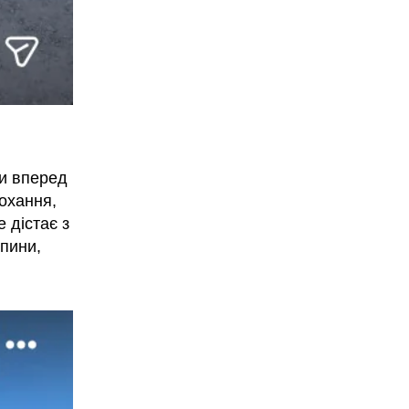
хи вперед
рохання,
е дістає з
спини,