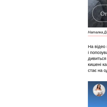
Наталка Де
На відео
і попозув
дивиться 
кишені ка
стає на о