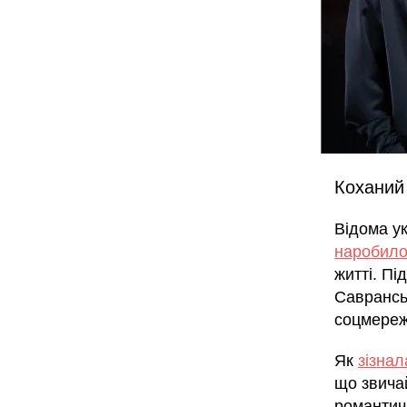
Коханий 
Відома у
наробило
житті. Пі
Саврансь
соцмереж
Як
зізнал
що звича
романтич