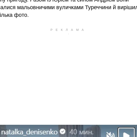
алися мальовничими вуличками Туреччини й виріши
ілька фото.