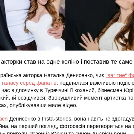
акторки став на одне коліно і поставив те саме
країнська акторка Наталка Денисенко, чиє
"вагітне" ф
 галасу серед фанатів
, поділилася важливою подією
д час відпочинку в Туреччині її коханий, бізнесмен Юрі
кий, їй освідчився. Зворушливий момент артистка по
ах, опублікувавши миле відео.
ася
Денисенко в Insta-stories, вона навіть не здогаду
йна, на перший погляд, фотосесія перетвориться на 
ну пригоду. Разом із Юрієм та сином Андрієм вони