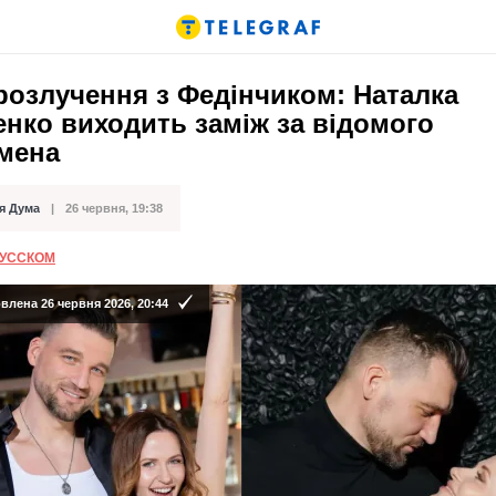
розлучення з Федінчиком: Наталка
нко виходить заміж за відомого
смена
я Дума
26 червня, 19:38
ації
РУССКОМ
лена 26 червня 2026, 20:44