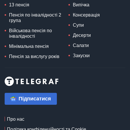
13 пенсія
Випічка
Пенсія по інвалідності 2
Консервація
група
Супи
Військова пенсія по
Десерти
інвалідності
Салати
Мінімальна пенсія
Закуски
Пенсія за вислугу років
Підписатися
Про нас
Політика конфіденційності та Cookie