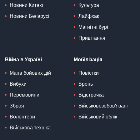
Новини Китаю
Культура
Новини Беларусі
Лайфхак
Магнітні бурі
Привітання
Війна в Україні
Мобілізація
Мапа бойових дій
Повістки
Вибухи
Бронь
Перемовини
Відстрочка
Зброя
Військовозобов'язані
Волонтери
Військовий облік
Військова техніка