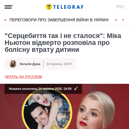
РУС
ПЕРЕГОВОРИ ПРО ЗАВЕРШЕННЯ ВІЙНИ В УКРАЇНІ
КОН
"Серцебиття так і не сталося": Міка
Ньютон відверто розповіла про
болісну втрату дитини
Наталія Дума
24 червня, 19:57
Автор
Дата публікації
ЧИТАТЬ НА РУССКОМ
А
Новина оновлена 24 червня 2026, 19:59