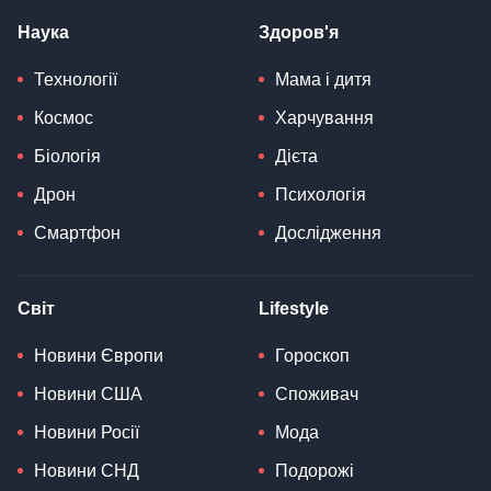
Наука
Здоров'я
Технології
Мама і дитя
Космос
Харчування
Біологія
Дієта
Дрон
Психологія
Смартфон
Дослідження
Світ
Lifestyle
Новини Європи
Гороскоп
Новини США
Споживач
Новини Росії
Мода
Новини СНД
Подорожі