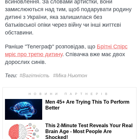
всиновлення. За словами артистки, вони
замислюються над тим, щоб подарувати родину
дитині з України, яка залишилася без
батьківської опіки через війну чи інші життєві
обставини.
Раніше "Телеграф" розповідав, що
Брітні Спірс
мріє про третю дитину
. Співачка вже має двох
дорослих синів.
Теги:
#Вагітність
#Міка Ньютон