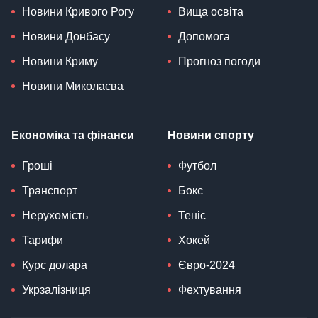
Новини Кривого Рогу
Вища освіта
Новини Донбасу
Допомога
Новини Криму
Прогноз погоди
Новини Миколаєва
Економіка та фінанси
Новини спорту
Гроші
Футбол
Транспорт
Бокс
Нерухомість
Теніс
Тарифи
Хокей
Курс долара
Євро-2024
Укрзалізниця
Фехтування