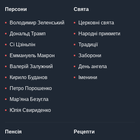
Персони
Свята
Володимир Зеленський
Церковні свята
Дональд Трамп
Народні прикмети
Сі Цзіньпін
Традиції
Еммануель Макрон
Заборони
Валерій Залужний
День ангела
Кирило Буданов
Іменини
Петро Порошенко
Мар'яна Безугла
Юлія Свириденко
Пенсія
Рецепти