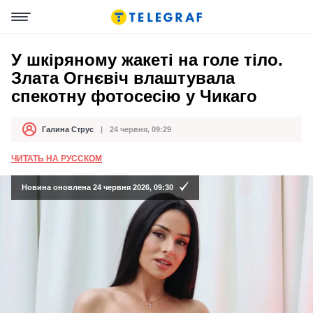
У шкіряному жакеті на голе тіло.
Злата Огнєвіч влаштувала
спекотну фотосесію у Чикаго
Галина Струс
24 червня, 09:29
Автор
Дата публікації
ЧИТАТЬ НА РУССКОМ
Новина оновлена 24 червня 2026, 09:30