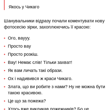
Якось у Чикаго
Шанувальники відразу почали коментувати нову
фотосесію зірки, захоплюючись її красою:
Ого, ваууу.
Просто вау
Просто розкіш.
Вау! Немає слів! Тільки захват!
Як вам личать такі образи.
Ох і надивився ж краси Чикаго.
Злата, що ви робите з нами? Ну не можна бути
такою красивою.
Це що за пожежа?
Хтось вже викликав пожежників? Бо це