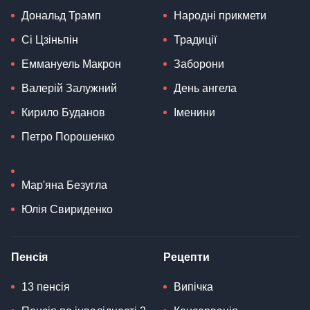
Дональд Трамп
Народні прикмети
Сі Цзіньпін
Традиції
Еммануель Макрон
Заборони
Валерій Залужний
День ангела
Кирило Буданов
Іменини
Петро Порошенко
Мар'яна Безугла
Юлія Свириденко
Пенсія
Рецепти
13 пенсія
Випічка