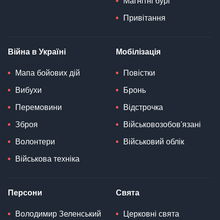
Магнітні бурі
Привітання
Війна в Україні
Мобілізація
Мапа бойових дій
Повістки
Вибухи
Бронь
Перемовини
Відстрочка
Зброя
Військовозобов'язані
Волонтери
Військовий облік
Військова техніка
Персони
Свята
Володимир Зеленський
Церковні свята