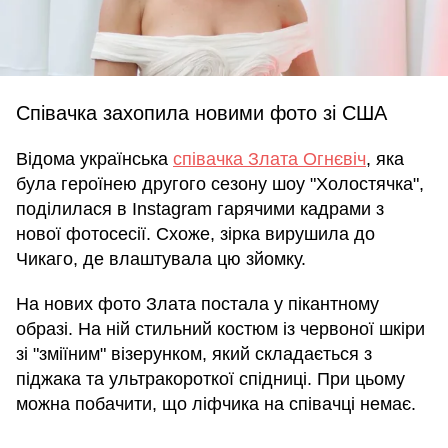
Співачка захопила новими фото зі США
Відома українська
співачка Злата Огнєвіч
, яка
була героїнею другого сезону шоу "Холостячка",
поділилася в Instagram гарячими кадрами з
нової фотосесії. Схоже, зірка вирушила до
Чикаго, де влаштувала цю зйомку.
На нових фото Злата постала у пікантному
образі. На ній стильний костюм із червоної шкіри
зі "зміїним" візерунком, який складається з
піджака та ультракороткої спідниці. При цьому
можна побачити, що ліфчика на співачці немає.