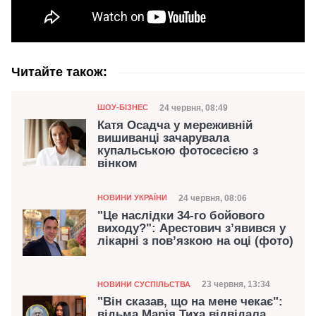
Читайте також:
Категорія
Дата публікації
24 червня, 08:49
ШОУ-БІЗНЕС
Катя Осадча у мереживній
вишиванці зачарувала
купальською фотосесією з
вінком
Категорія
Дата публікації
24 червня, 08:06
НОВИНИ УКРАЇНИ
"Це наслідки 34-го бойового
виходу?": Арестович з’явився у
лікарні з пов’язкою на оці (фото)
Категорія
Дата публікації
23 червня, 13:34
НОВИНИ СУСПІЛЬСТВА
"Він сказав, що на мене чекає":
відьма Марія Тиха відвідала