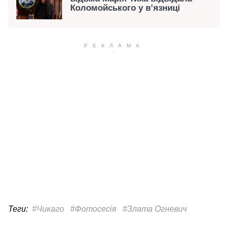
Коломойського у в’язниці
Теги:
#Чикаго
#Фотосесія
#Злата Огневич