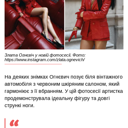
Злата Огнєвіч у новій фотосесії. Фото:
https://www.instagram.com/zlata.ognevich/
На деяких знімках Огнєвич позує біля вінтажного
автомобіля з червоним шкіряним салоном, який
гармоніює з її вбранням. У цій фотосесії артистка
продемонструвала ідеальну фігуру та довгі
стрункі ноги.