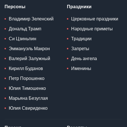
Персоны
Праздники
Владимир Зеленский
Церковные праздники
Дональд Трамп
Народные приметы
Си Цзиньпин
Традиции
Эммануэль Макрон
Запреты
Валерий Залужный
День ангела
Кирилл Буданов
Именины
Петр Порошенко
Юлия Тимошенко
Марьяна Безуглая
Юлия Свириденко