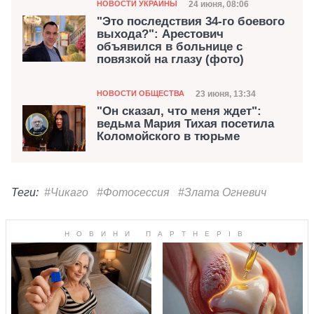
Категория
Дата публикации
24 июня, 08:06
НОВОСТИ УКРАИНЫ
"Это последствия 34-го боевого
выхода?": Арестович
объявился в больнице с
повязкой на глазу (фото)
Категория
Дата публикации
23 июня, 13:34
НОВОСТИ ОБЩЕСТВА
"Он сказал, что меня ждет":
ведьма Мария Тихая посетила
Коломойского в тюрьме
Теги:
#Чикаго
#Фотосессия
#Злата Огневич