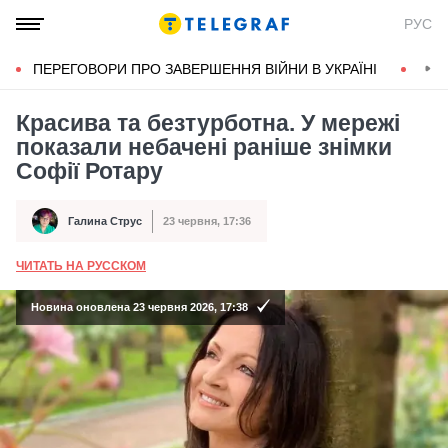
РУС
ПЕРЕГОВОРИ ПРО ЗАВЕРШЕННЯ ВІЙНИ В УКРАЇНІ
КОН
Красива та безтурботна. У мережі
показали небачені раніше знімки
Софії Ротару
Галина Струс
23 червня, 17:36
Автор
Дата публікації
ЧИТАТЬ НА РУССКОМ
А
Новина оновлена 23 червня 2026, 17:38