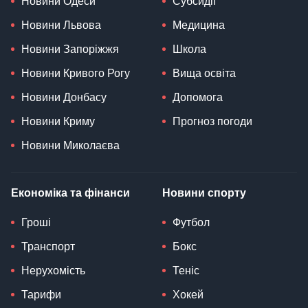
Новини Одеси
Субсидії
Новини Львова
Медицина
Новини Запоріжжя
Школа
Новини Кривого Рогу
Вища освіта
Новини Донбасу
Допомога
Новини Криму
Прогноз погоди
Новини Миколаєва
Економіка та фінанси
Новини спорту
Гроші
Футбол
Транспорт
Бокс
Нерухомість
Теніс
Тарифи
Хокей