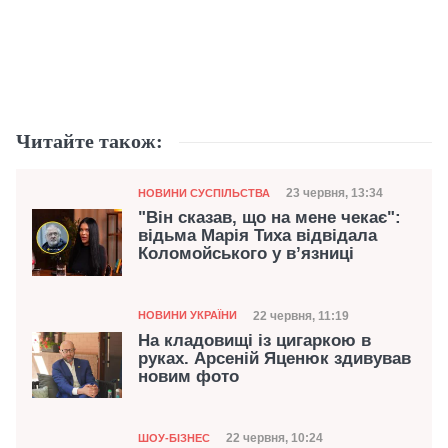
Читайте також:
Категорія
Дата публікації
23 червня, 13:34
НОВИНИ СУСПІЛЬСТВА
"Він сказав, що на мене чекає":
відьма Марія Тиха відвідала
Коломойського у в’язниці
Категорія
Дата публікації
22 червня, 11:19
НОВИНИ УКРАЇНИ
На кладовищі із цигаркою в
руках. Арсеній Яценюк здивував
новим фото
Категорія
Дата публікації
22 червня, 10:24
ШОУ-БІЗНЕС