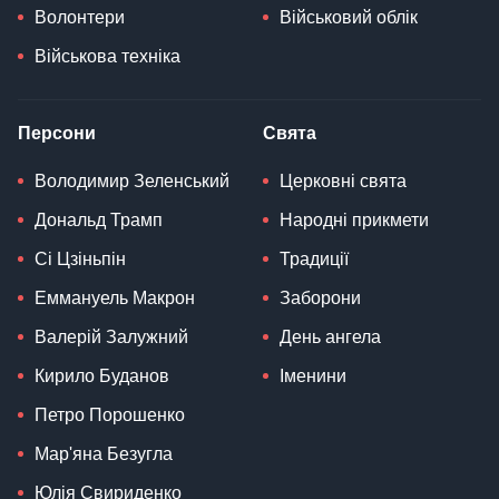
Волонтери
Військовий облік
Військова техніка
Персони
Свята
Володимир Зеленський
Церковні свята
Дональд Трамп
Народні прикмети
Сі Цзіньпін
Традиції
Еммануель Макрон
Заборони
Валерій Залужний
День ангела
Кирило Буданов
Іменини
Петро Порошенко
Мар'яна Безугла
Юлія Свириденко