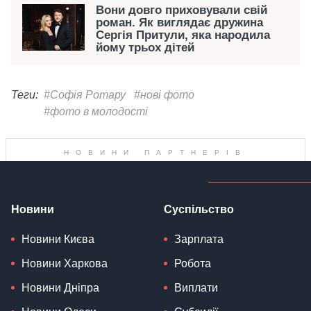
Вони довго приховували свій
роман. Як виглядає дружина
Сергія Притули, яка народила
йому трьох дітей
Теги:
#Софія Ротару
#нові фото
#фото в молодості
Новини
Суспільство
Новини Києва
Зарплата
Новини Харкова
Робота
Новини Дніпра
Виплати