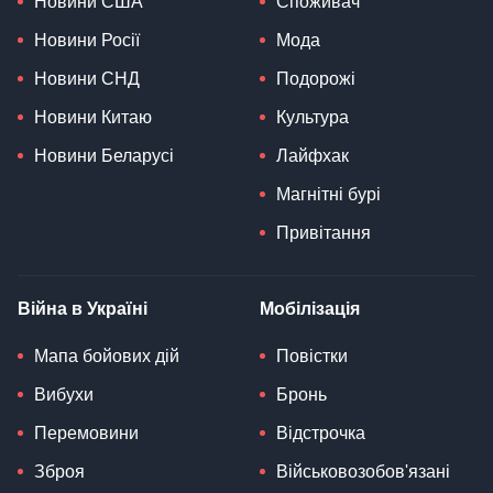
Новини США
Споживач
Новини Росії
Мода
Новини СНД
Подорожі
Новини Китаю
Культура
Новини Беларусі
Лайфхак
Магнітні бурі
Привітання
Війна в Україні
Мобілізація
Мапа бойових дій
Повістки
Вибухи
Бронь
Перемовини
Відстрочка
Зброя
Військовозобов'язані