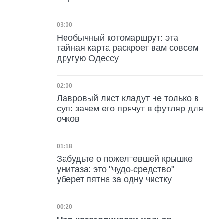
Дата публикации
03:00
Необычный котомаршрут: эта
тайная карта раскроет вам совсем
другую Одессу
Дата публикации
02:00
Лавровый лист кладут не только в
суп: зачем его прячут в футляр для
очков
Дата публикации
01:18
Забудьте о пожелтевшей крышке
унитаза: это "чудо-средство"
уберет пятна за одну чистку
Дата публикации
00:20