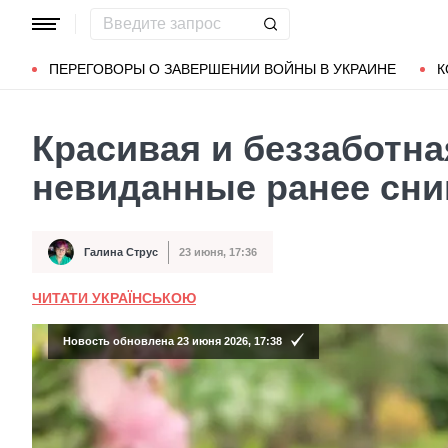
Популярные запросы
Мариуполь
Донбасс
Зеленский
ПЕРЕГОВОРЫ О ЗАВЕРШЕНИИ ВОЙНЫ В УКРАИНЕ
К
Красивая и беззаботна
невиданные ранее сни
Галина Струс
23 июня, 17:36
Автор
Дата публикации
ЧИТАТИ УКРАЇНСЬКОЮ
Новость обновлена 23 июня 2026, 17:38