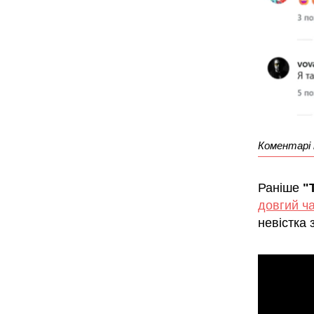
Коментарі 
Раніше
"
довгий ч
невістка 