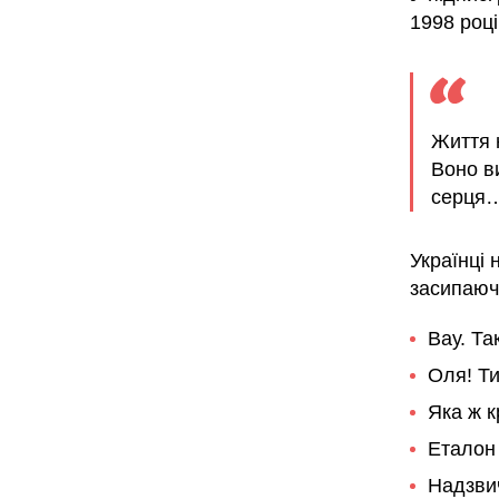
1998 році
Життя 
Воно в
серця…
Українці 
засипаюч
Вау. Та
Оля! Т
Яка ж к
Еталон 
Надзвич