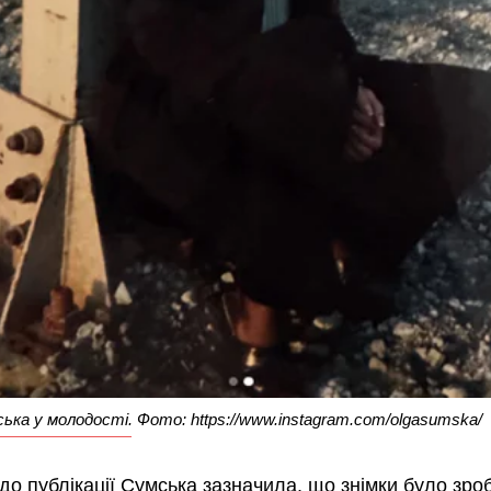
ька у молодості. Фото: https://www.instagram.com/olgasumska/
 до публікації Сумська зазначила, що знімки було зро