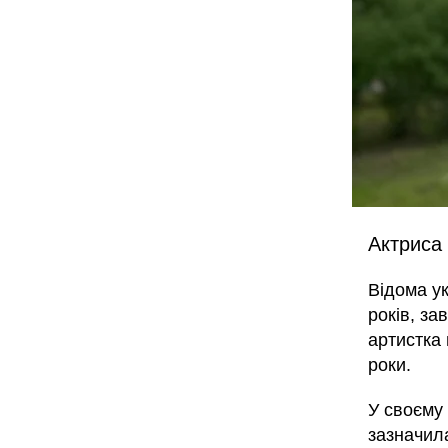
Актриса 
Відома у
років, за
артистка
роки.
У своєму
зазначила