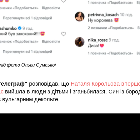
під фото Ольги Сумської
Телеграф"
розповідав, що
Наталя Корольова вперше
ас
вийшла в люди з дітьми і зганьбилася. Син із боро
з вульгарним декольте.