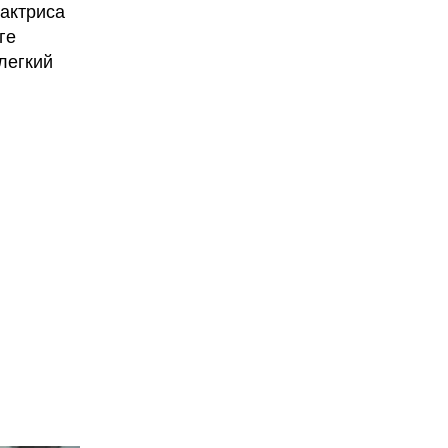
 актриса
ге
 легкий