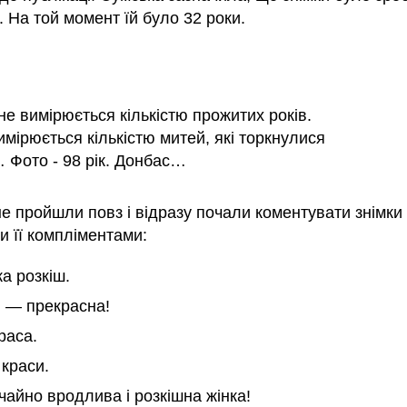
. На той момент їй було 32 роки.
не вимірюється кількістю прожитих років.
имірюється кількістю митей, які торкнулися
 Фото - 98 рік. Донбас…
не пройшли повз і відразу почали коментувати знімки
и її компліментами:
ка розкіш.
и — прекрасна!
раса.
краси.
айно вродлива і розкішна жінка!