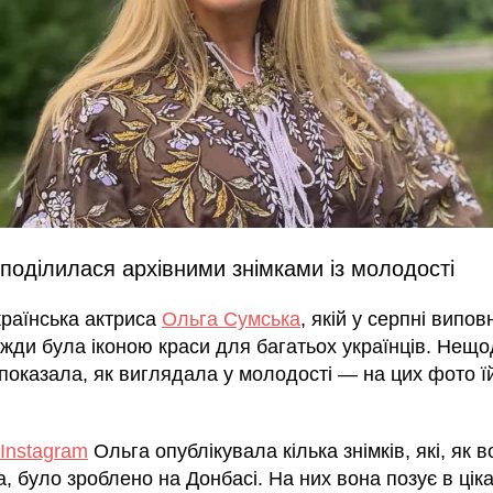
поділилася архівними знімками із молодості
країнська актриса
Ольга Сумська
, якій у серпні випов
вжди була іконою краси для багатьох українців. Нещ
 показала, як виглядала у молодості — на цих фото ї
Instagram
Ольга опублікувала кілька знімків, які, як в
, було зроблено на Донбасі. На них вона позує в ціка