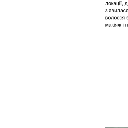
локації, 
з’явилася
волосся б
макіяж і 