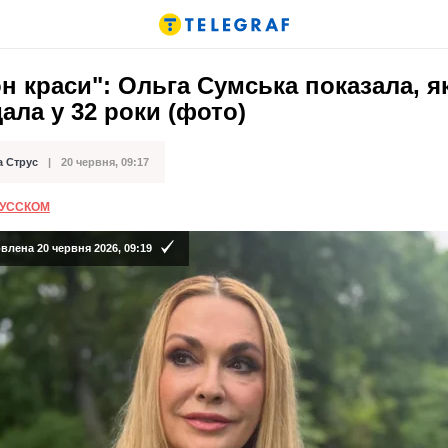
н краси": Ольга Сумська показала, я
ала у 32 роки (фото)
а Струс
20 червня, 09:17
ації
РУССКОМ
лена 20 червня 2026, 09:19