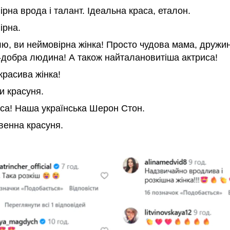
рна врода і талант. Ідеальна краса, еталон.
ірна.
ю, ви неймовірна жінка! Просто чудова мама, дружин
-добра людина! А також найталановитіша актриса!
красива жінка!
и красуня.
са! Наша українська Шерон Стон.
венна красуня.