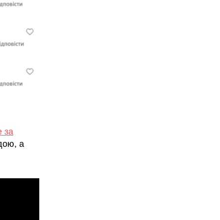
 за
дою, а