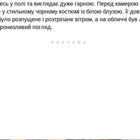
десь у полі та виглядає дуже гарною. Перед камерою
 у стильному чорному костюмі із білою блузою. Її дов
уло розпущене і розтріпане вітром, а на обличчі був
пронизливий погляд.