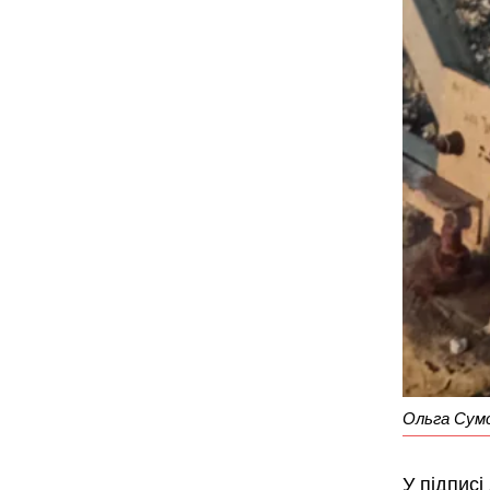
Ольга Сумс
У підписі