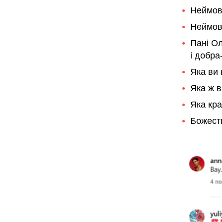
Неймові
Неймов
Пані Ол
і добра
Яка ви 
Яка ж в
Яка кра
Божест