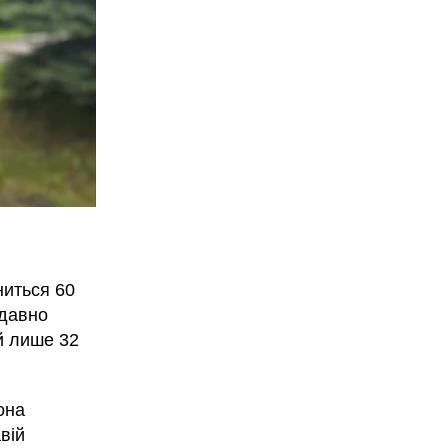
ниться 60
одавно
й лише 32
она
вій