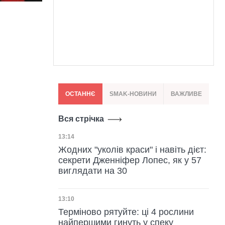
ОСТАННЄ
SMAK-НОВИНИ
ВАЖЛИВЕ
Вся стрічка
Дата публікації
13:14
Жодних "уколів краси" і навіть дієт:
секрети Дженніфер Лопес, як у 57
виглядати на 30
Дата публікації
13:10
Терміново рятуйте: ці 4 рослини
найпершими гинуть у спеку