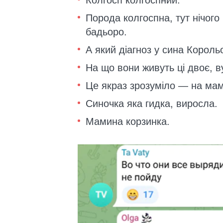
Порода колгоспна, тут нічого
бадьоро.
А який діагноз у сина Король
На що вони живуть ці двоє, в
Це якраз зрозуміло — на мам
Синочка яка гидка, виросла.
Мамина корзинка.