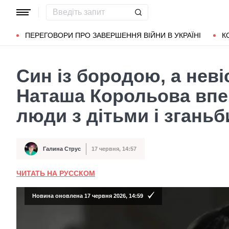
Популярні запити
Маріуполь
Донбас
Зеленський
Л
ПЕРЕГОВОРИ ПРО ЗАВЕРШЕННЯ ВІЙНИ В УКРАЇНІ
К
Син із бородою, а неві
Наташа Корольова впе
люди з дітьми і згань
Галина Струс
17 червня, 14:57
Автор
Дата публікації
ЧИТАТЬ НА РУССКОМ
Новина оновлена 17 червня 2026, 14:59