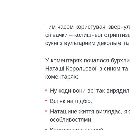
Тим часом користувачі звернул
співачки – колишньої стриптизе
сукні з вульгарним декольте та
У коментарях почалося бурхли
Наташі Корольової із сином та
коментарях:
Ну коди вони всі так вирядил
Всі як на підбір.
Наташине життя виглядає, як б
особливостями.
Колгосп колгоспний.