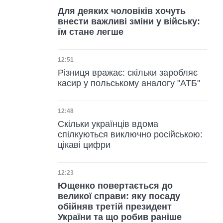
Для деяких чоловіків хочуть
внести важливі зміни у війську:
їм стане легше
Дата публікації
12:51
Різниця вражає: скільки заробляє
касир у польському аналогу "АТБ"
Дата публікації
12:48
Скільки українців вдома
спілкуються виключно російською:
цікаві цифри
Дата публікації
12:23
Ющенко повертається до
великої справи: яку посаду
обійняв третій президент
України та що робив раніше