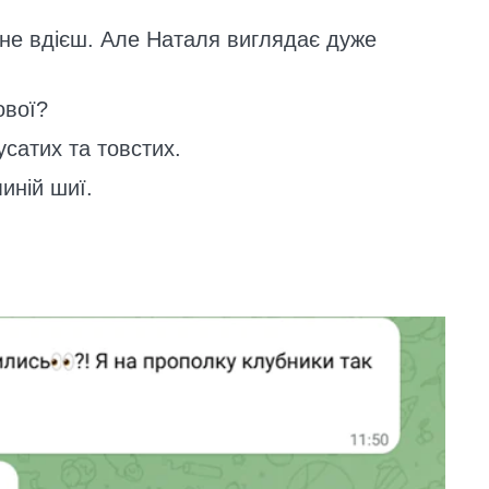
 не вдієш. Але Наталя виглядає дуже
ової?
усатих та товстих.
иній шиї.