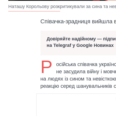
Наташу Корольову розкритикували за сина та нев
Співачка-зрадниця вийшла в
Довіряйте надійному — підп
на Telegraf у Google Новинах
Р
осійська співачка украї
не засудила війну і мовч
на людях із сином та невістко
реакцію серед шанувальників с