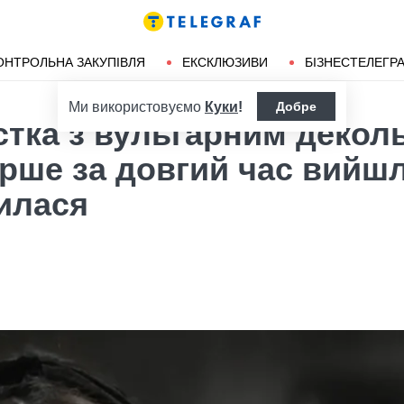
ендліз
Херсон
ОНТРОЛЬНА ЗАКУПІВЛЯ
ЕКСКЛЮЗИВИ
БІЗНЕСТЕЛЕГР
Ми використовуємо
Куки
!
Добре
стка з вульгарним деколь
рше за довгий час вийшл
билася