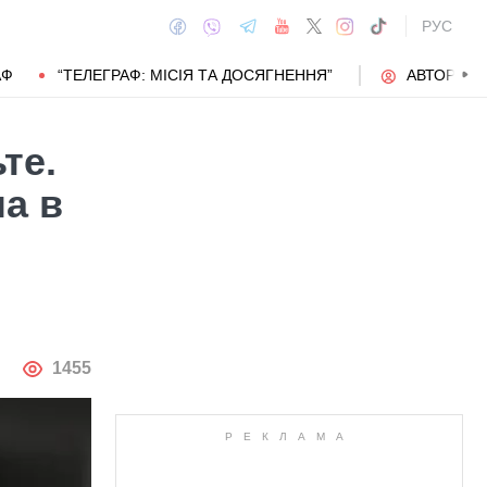
РУС
АФ
“ТЕЛЕГРАФ: МІСІЯ ТА ДОСЯГНЕННЯ”
АВТОРИ
те.
а в
АВТОР
1455