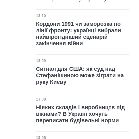
Дата публікації
13:10
Кордони 1991 чи заморозка по
лінії фронту: українці вибрали
найвірогідніший сценарій
закінчення війни
Дата публікації
13:09
Сигнал для США: як суд над
Стефанішиною може зіграти на
руку Києву
Дата публікації
13:08
Ніяких складів і виробництв під
вікнами? В Україні хочуть
переписати будівельні норми
Дата публікації
13:05