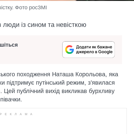
істку. Фото росЗМІ
 люди із сином та невісткою
ишіться
нського походження Наташа Корольова, яка
ки підтримує путінський режим, з’явилася
ю. Цей публічний вихід викликав бурхливу
півачки.