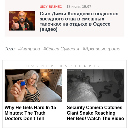
Категория
Дата публикации
17 июня, 19:07
ШОУ-БИЗНЕС
Сын Димы Коляденко подколол
звездного отца в смешных
тапочках на отдыхе в Одессе
(видео)
Теги:
#Актриса
#Ольга Сумская
#Архивные фото