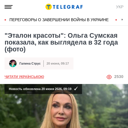
УКР
ПЕРЕГОВОРЫ О ЗАВЕРШЕНИИ ВОЙНЫ В УКРАИНЕ
КОН
"Эталон красоты": Ольга Сумская
показала, как выглядела в 32 года
(фото)
Галина Струс
20 июня, 09:17
Автор
Дата публикации
АВТОР
2530
ЧИТАТИ УКРАЇНСЬКОЮ
Новость обновлена 20 июня 2026, 09:19