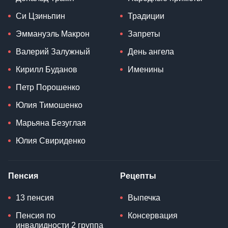
Си Цзиньпин
Традиции
Эммануэль Макрон
Запреты
Валерий Залужный
День ангела
Кирилл Буданов
Именины
Петр Порошенко
Юлия Тимошенко
Марьяна Безуглая
Юлия Свириденко
Пенсия
Рецепты
13 пенсия
Выпечка
Пенсия по
Консервация
инвалидности 2 группа