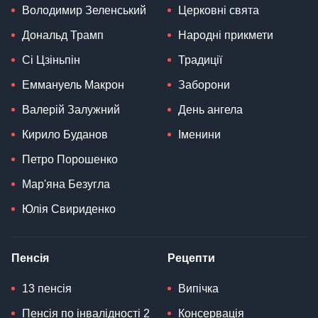
Володимир Зеленський
Церковні свята
Дональд Трамп
Народні прикмети
Сі Цзіньпін
Традиції
Еммануель Макрон
Заборони
Валерій Залужний
День ангела
Кирило Буданов
Іменини
Петро Порошенко
Мар'яна Безугла
Юлія Свириденко
Пенсія
Рецепти
13 пенсія
Випічка
Пенсія по інвалідності 2
Консервація