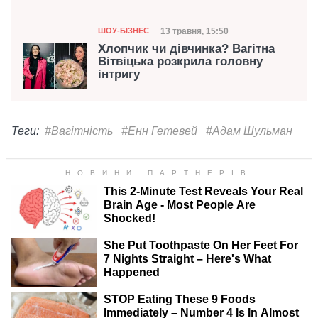
Категорія
Дата публікації
13 травня, 15:50
ШОУ-БІЗНЕС
Хлопчик чи дівчинка? Вагітна
Вітвіцька розкрила головну
інтригу
Теги:
#Вагітність
#Енн Гетевей
#Адам Шульман