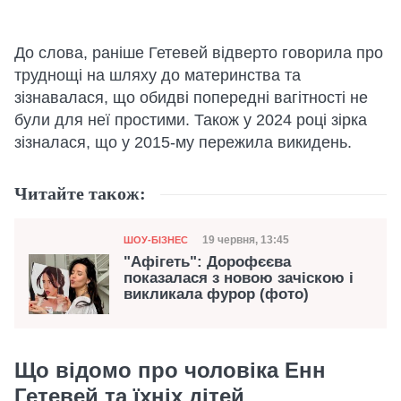
До слова, раніше Гетевей відверто говорила про
труднощі на шляху до материнства та
зізнавалася, що обидві попередні вагітності не
були для неї простими. Також у 2024 році зірка
зізналася, що у 2015-му пережила викидень.
Читайте також:
Категорія
Дата публікації
19 червня, 13:45
ШОУ-БІЗНЕС
"Афігеть": Дорофєєва
показалася з новою зачіскою і
викликала фурор (фото)
Що відомо про чоловіка Енн
Гетевей та їхніх дітей