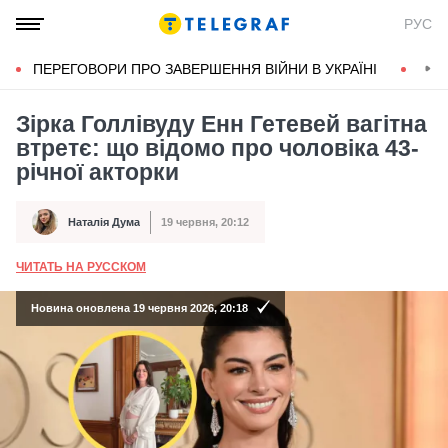
РУС
ПЕРЕГОВОРИ ПРО ЗАВЕРШЕННЯ ВІЙНИ В УКРАЇНІ
КОН
Зірка Голлівуду Енн Гетевей вагітна
втретє: що відомо про чоловіка 43-
річної акторки
Наталія Дума
19 червня, 20:12
Автор
Дата публікації
ЧИТАТЬ НА РУССКОМ
А
Новина оновлена 19 червня 2026, 20:18