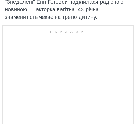
"Знедолені" Енн Гетевей поділилася радісною
новиною — акторка вагітна. 43-річна
знаменитість чекає на третю дитину,