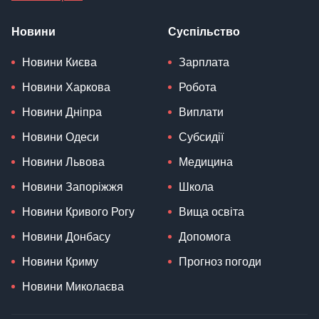
Новини
Суспільство
Новини Києва
Зарплата
Новини Харкова
Робота
Новини Дніпра
Виплати
Новини Одеси
Субсидії
Новини Львова
Медицина
Новини Запоріжжя
Школа
Новини Кривого Рогу
Вища освіта
Новини Донбасу
Допомога
Новини Криму
Прогноз погоди
Новини Миколаєва