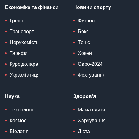
Економіка та фінанси
Новини спорту
Гроші
Футбол
Транспорт
Бокс
Нерухомість
Теніс
Тарифи
Хокей
Курс долара
Євро-2024
Укрзалізниця
Фехтування
Наука
Здоров'я
Технології
Мама і дитя
Космос
Харчування
Біологія
Дієта