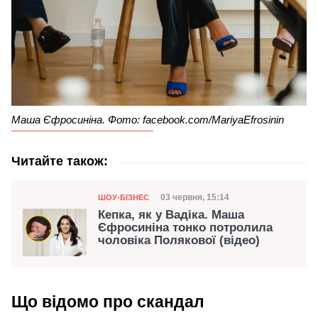
Маша Єфросиніна. Фото: facebook.com/MariyaEfrosinin
Читайте також:
Категорія
Дата публікації
03 червня, 15:14
ШОУ-БІЗНЕС
Кепка, як у Вадіка. Маша
Єфросиніна тонко потролила
чоловіка Полякової (відео)
Що відомо про скандал