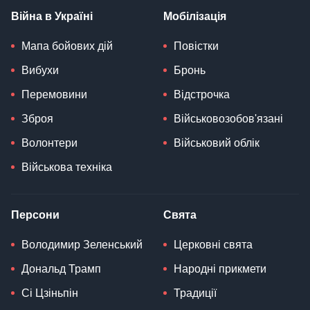
Війна в Україні
Мобілізація
Мапа бойових дій
Повістки
Вибухи
Бронь
Перемовини
Відстрочка
Зброя
Військовозобов'язані
Волонтери
Військовий облік
Військова техніка
Персони
Свята
Володимир Зеленський
Церковні свята
Дональд Трамп
Народні прикмети
Сі Цзіньпін
Традиції