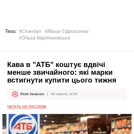
Теги:
#Скандал
#Маша Єфросиніна
#Ольга Мартиновська