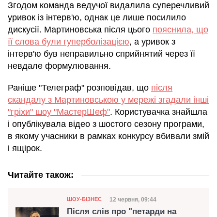
Згодом команда ведучої видалила суперечливий
уривок із інтерв'ю, однак це лише посилило
дискусії. Мартиновська після цього
пояснила, що
її слова були гуперболізацією
, а уривок з
інтерв'ю був неправильно сприйнятий через її
невдале формулювання.
Раніше "Телеграф" розповідав, що
після
скандалу з Мартиновською у мережі згадали інші
"гріхи" шоу "МастерШеф"
. Користувачка знайшла
і опублікувала відео з шостого сезону програми,
в якому учасники в рамках конкурсу вбивали змій
і ящірок.
Читайте також:
Категорія
Дата публікації
12 червня, 09:44
ШОУ-БІЗНЕС
Після слів про "петарди на