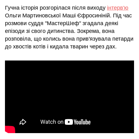
Гучна історія розгорілася після виходу
інтерв'ю
Ольги Мартиновської Маші Єфросиніній. Під час
розмови суддя "МастерШеф" згадала деякі
епізоди зі свого дитинства. Зокрема, вона
розповіла, що колись вона прив'язувала петарди
до хвостів котів і кидала тварин через дах.