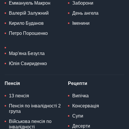
Еммануель Макрон
Заборони
Валерій Залужний
День ангела
Кирило Буданов
Іменини
Петро Порошенко
Мар'яна Безугла
Юлія Свириденко
Пенсія
Рецепти
13 пенсія
Випічка
Пенсія по інвалідності 2
Консервація
група
Супи
Військова пенсія по
Десерти
інвалідності