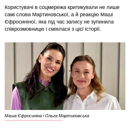
Користувачі в соцмережа критикували не лише
самі слова Мартиновської, а й реакцію Маші
Єфросиніної, яка під час запису не зупинила
співрозмовницю і сміялася з цієї історії.
Маша Єфросиніна і Ольга Мартиновська