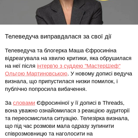
Телеведуча виправдалася за свої дії
Телеведуча та блогерка Маша Єфросиніна
відреагувала на хвилю критики, яка обрушилася
на неї після
інтерв'ю з суддею "МастерШеф"
Ольгою Мартиновською
. У новому дописі ведуча
визнала, що припустилася низки помилок, і
публічно попросила вибачення.
За
словами
Єфросиніної у її дописі в Threads,
вона уважно ознайомилася з реакцією аудиторії
та переосмислила ситуацію. Телезірка визнала,
що під час розмови мала одразу зупинити
співрозмовницю та наголосити на