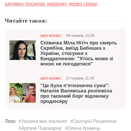
шоумен посилає українку через гроші
.
Читайте також:
Категорія
Дата публікації
09 червня, 15:30
ШОУ-БІЗНЕС
Співачка Міла Нітіч про смерть
Скрябіна, виїзд Бебешка з
України, стосунки з
Кондратюком: "Хтось може зі
мною не погодитися"
Категорія
Дата публікації
17 червня, 11:35
ШОУ-БІЗНЕС
"Це була п’ятизначна сума":
Наталія Валевська розповіла
про таємний борг відомому
продюсеру
Теги:
#Україна має талант
#Григорій Решетник
#Артем Пивоваров
#Олена Кравець