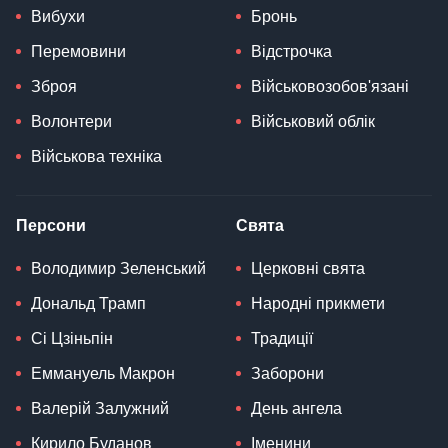
Вибухи
Бронь
Перемовини
Відстрочка
Зброя
Військовозобов'язані
Волонтери
Військовий облік
Військова техніка
Персони
Свята
Володимир Зеленський
Церковні свята
Дональд Трамп
Народні прикмети
Сі Цзіньпін
Традиції
Еммануель Макрон
Заборони
Валерій Залужний
День ангела
Кирило Буданов
Іменини