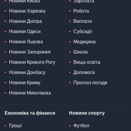
Новини Києва
Зарплата
Новини Харкова
Робота
Новини Дніпра
Виплати
Новини Одеси
Субсидії
Новини Львова
Медицина
Новини Запоріжжя
Школа
Новини Кривого Рогу
Вища освіта
Новини Донбасу
Допомога
Новини Криму
Прогноз погоди
Новини Миколаєва
Економіка та фінанси
Новини спорту
Гроші
Футбол