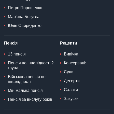
Петро Порошенко
Мар'яна Безугла
Юлія Свириденко
Пенсія
Рецепти
13 пенсія
Випічка
Пенсія по інвалідності 2
Консервація
група
Супи
Військова пенсія по
Десерти
інвалідності
Салати
Мінімальна пенсія
Закуски
Пенсія за вислугу років