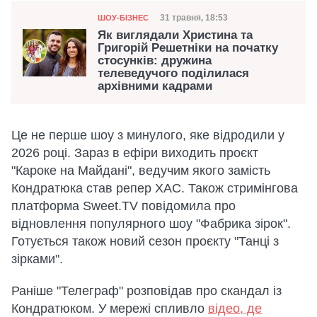
Категорія
Дата публікації
31 травня, 18:53
ШОУ-БІЗНЕС
Як виглядали Христина та
Григорій Решетніки на початку
стосунків: дружина
телеведучого поділилася
архівними кадрами
Це не перше шоу з минулого, яке відродили у
2026 році. Зараз в ефіри виходить проєкт
"Кароке на Майдані", ведучим якого замість
Кондратюка став репер ХАС. Також стримінгова
платформа Sweet.TV повідомила про
відновлення популярного шоу "Фабрика зірок".
Готується також новий сезон проєкту "Танці з
зірками".
Раніше "Телеграф" розповідав про скандал із
Кондратюком. У мережі спливло
відео, де