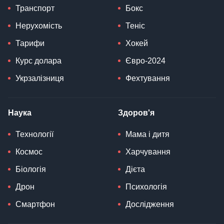
Транспорт
Бокс
Нерухомість
Теніс
Тарифи
Хокей
Курс долара
Євро-2024
Укрзалізниця
Фехтування
Наука
Здоров'я
Технології
Мама і дитя
Космос
Харчування
Біологія
Дієта
Дрон
Психологія
Смартфон
Дослідження