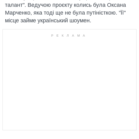
талант". Ведучою проєкту колись була Оксана
Марченко, яка тоді ще не була путіністкою. "Її"
місце займе український шоумен.