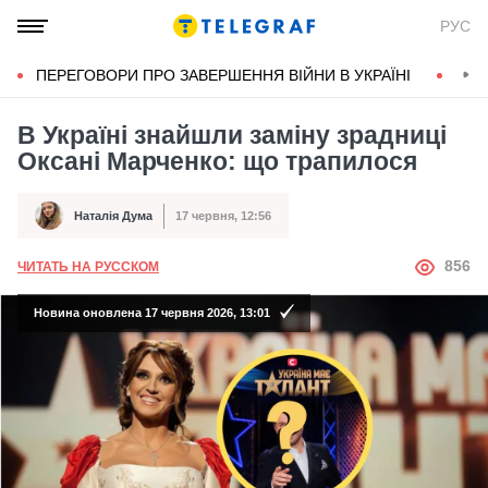
РУС
ПЕРЕГОВОРИ ПРО ЗАВЕРШЕННЯ ВІЙНИ В УКРАЇНІ
КОН
В Україні знайшли заміну зрадниці
Оксані Марченко: що трапилося
Наталія Дума
17 червня, 12:56
Автор
Дата публікації
АВТОР
856
ЧИТАТЬ НА РУССКОМ
Новина оновлена 17 червня 2026, 13:01