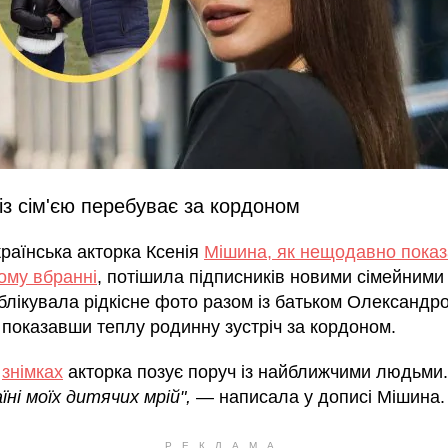
із сім'єю перебуває за кордоном
раїнська акторка Ксенія
Мішина, як нещодавно пока
ому вбранні
, потішила підписників новими сімейними
блікувала рідкісне фото разом із батьком Олександр
 показавши теплу родинну зустріч за кордоном.
х
знімках
акторка позує поруч із найближчими людьми.
їні моїх дитячих мрій",
— написала у дописі Мішина.