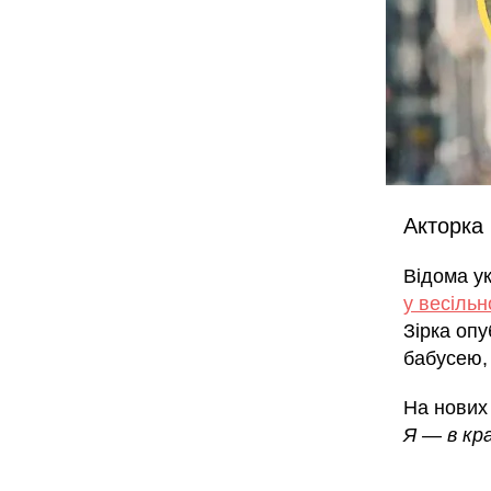
Акторка 
Відома ук
у весільн
Зірка опу
бабусею,
На нови
Я — в кра