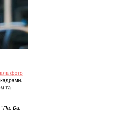
зала фото
 кадрами.
ом та
 "
Па, Ба,