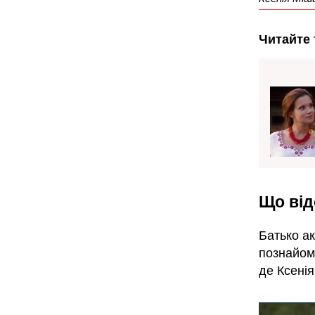
Читайте 
Що від
Батько а
познайоми
де Ксені