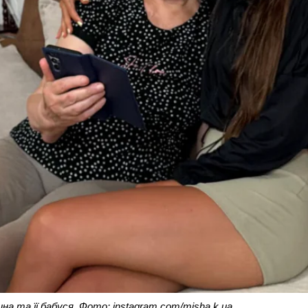
на та її бабуся. Фото: instagram.com/misha.k.ua