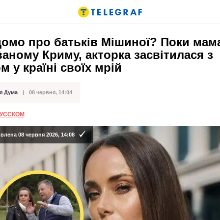
омо про батьків Мішиної? Поки мам
аному Криму, акторка засвітилася з
м у країні своїх мрій
я Дума
08 червня, 14:04
ації
РУССКОМ
лена 08 червня 2026, 14:08