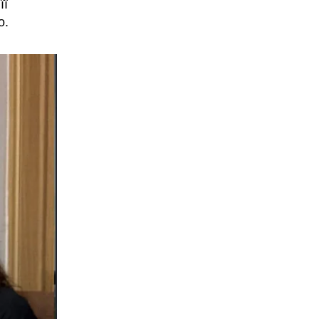
її
о.