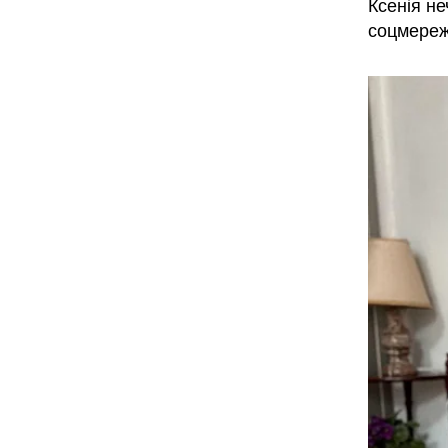
Ксенія не
соцмереж