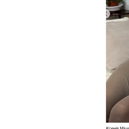
Ксенія Міши