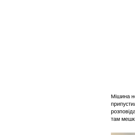
Мішина н
припусти
розповіда
там мешка