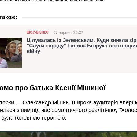
також:
Категорія
Дата публікації
07 червня, 20:37
ШОУ-БІЗНЕС
Цілувалась із Зеленським. Куди зникла зір
"Слуги народу" Галина Безрук і що говори
війну
омо про батька Ксенії Мішиної
кторки — Олександр Мішин. Широка аудиторія вперш
лася з ним під час романтичного реаліті-шоу "Холос
я була головною героїнею.