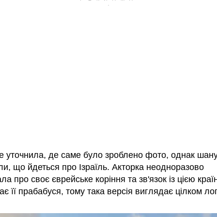
е уточнила, де саме було зроблено фото, однак шан
ли, що йдеться про Ізраїль. Акторка неодноразово
ла про своє єврейське коріння та зв'язок із цією кра
є її прабабуся, тому така версія виглядає цілком ло