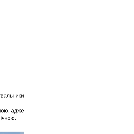
увальники
їною, адже
гічною.