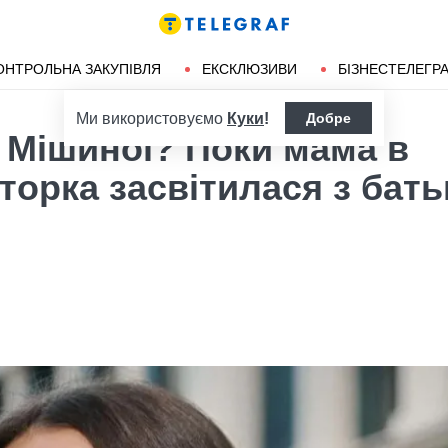
ендліз
Херсон
ОНТРОЛЬНА ЗАКУПІВЛЯ
ЕКСКЛЮЗИВИ
БІЗНЕСТЕЛЕГР
Ми використовуємо
Куки
!
Добре
 Мішиної? Поки мама в
торка засвітилася з бат