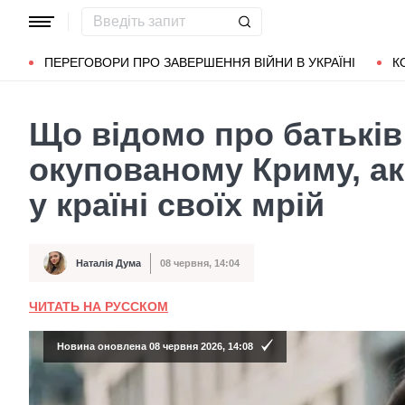
Популярні запити
Маріуполь
Донбас
Зеленський
Л
ПЕРЕГОВОРИ ПРО ЗАВЕРШЕННЯ ВІЙНИ В УКРАЇНІ
К
Що відомо про батьків
окупованому Криму, ак
у країні своїх мрій
Наталія Дума
08 червня, 14:04
Автор
Дата публікації
ЧИТАТЬ НА РУССКОМ
Новина оновлена 08 червня 2026, 14:08