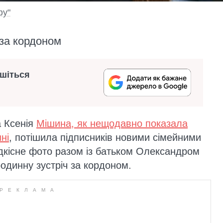
фу"
 за кордоном
ишіться
а Ксенія
Мішина, як нещодавно показала
ні
, потішила підписників новими сімейними
ідкісне фото разом із батьком Олександром
одинну зустріч за кордоном.