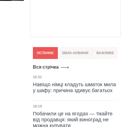
ОСТАННЄ
SMAK-НОВИНИ
ВАЖЛИВЕ
Вся стрічка
Дата публікації
16:31
Навіщо німці кладуть шматок мила
у шафу: причина здивує багатьох
Дата публікації
16:19
Побачили це на ягодах — тікайте
від продавця: який виноград не
можна купувати