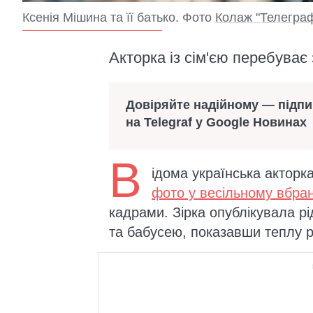
Ксенія Мішина та її батько. Фото
Колаж "Телегра
Акторка із сім'єю перебуває
Довіряйте надійному — підп
на Telegraf у Google Новинах
В
ідома українська акторк
фото у весільному вбран
кадрами. Зірка опублікувала р
та бабусею, показавши теплу р