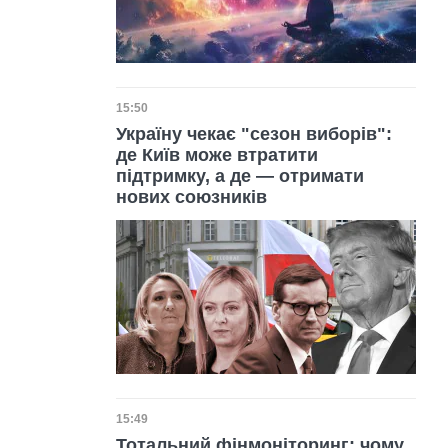
Дата публікації
15:50
Україну чекає "сезон виборів":
де Київ може втратити
підтримку, а де — отримати
нових союзників
Дата публікації
15:49
Тотальний фінмоніторинг: чому