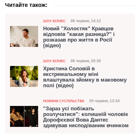
Читайте також:
Категорія
Дата публікації
06 червня, 14:12
ШОУ-БІЗНЕС
Новий "Холостяк" Кравцов
відповів "какая разница?" і
розказав про життя в Росії
(відео)
Категорія
Дата публікації
06 червня, 20:30
ШОУ-БІЗНЕС
Христина Соловій в
екстремальному міні
влаштувала зйомку в маковому
полі (відео)
Категорія
Дата публікації
05 червня, 13:34
НОВИНИ СУСПІЛЬСТВА
"Зараз усі побіжать
розлучатися": колишній чоловік
Дорофєєвої Вова Дантес
здивував несподіваним вчинком