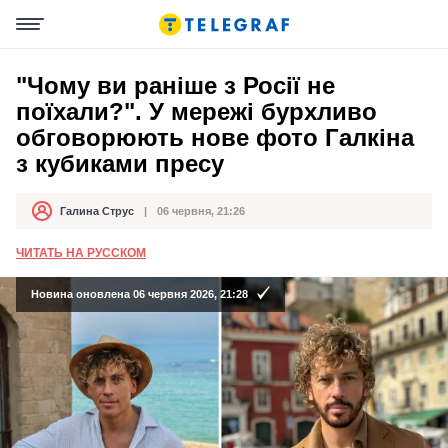
"Чому ви раніше з Росії не
поїхали?". У мережі бурхливо
обговорюють нове фото Галкіна
з кубиками пресу
Галина Струс
06 червня, 21:26
Автор
Дата публікації
ЧИТАТЬ НА РУССКОМ
Новина оновлена 06 червня 2026, 21:28