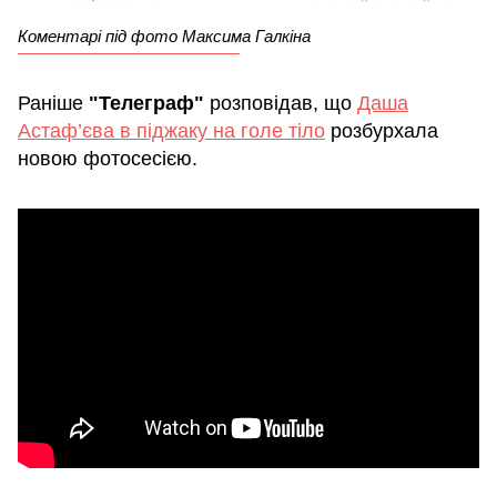
Коментарі під фото Максима Галкіна
Раніше
"Телеграф"
розповідав, що
Даша
Астаф’єва в піджаку на голе тіло
розбурхала
новою фотосесією.