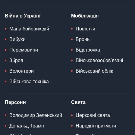
Війна в Україні
Мобілізація
Мапа бойових дій
Повістки
Вибухи
Бронь
Перемовини
Відстрочка
Зброя
Військовозобов'язані
Волонтери
Військовий облік
Військова техніка
Персони
Свята
Володимир Зеленський
Церковні свята
Дональд Трамп
Народні прикмети