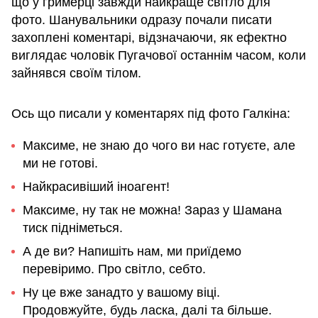
що у гримерці завжди найкраще світло для
фото. Шанувальники одразу почали писати
захоплені коментарі, відзначаючи, як ефектно
виглядає чоловік Пугачової останнім часом, коли
зайнявся своїм тілом.
Ось що писали у коментарях під фото Галкіна:
Максиме, не знаю до чого ви нас готуєте, але
ми не готові.
Найкрасивіший іноагент!
Максиме, ну так не можна! Зараз у Шамана
тиск підніметься.
А де ви? Напишіть нам, ми приїдемо
перевіримо. Про світло, себто.
Ну це вже занадто у вашому віці.
Продовжуйте, будь ласка, далі та більше.