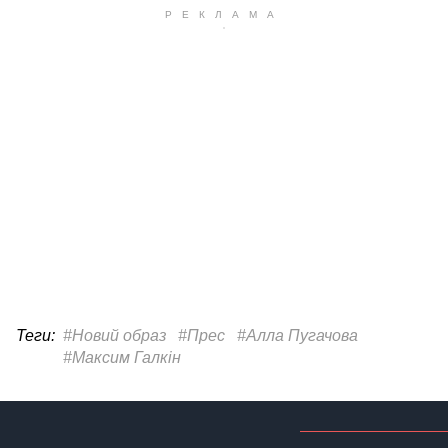
Теги:
#Новий образ
#Прес
#Алла Пугачова
#Максим Галкін