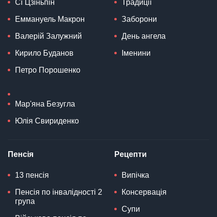
Сі Цзіньпін
Традиції
Еммануель Макрон
Заборони
Валерій Залужний
День ангела
Кирило Буданов
Іменини
Петро Порошенко
Мар'яна Безугла
Юлія Свириденко
Пенсія
Рецепти
13 пенсія
Випічка
Пенсія по інвалідності 2
Консервація
група
Супи