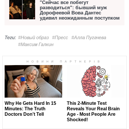
"Сейчас все побегут
разводиться": бывший муж
Дорофеевой Вова Дантес
удивил неожиданным поступком
Теги:
#Новый образ
#Пресс
#Алла Пугачева
#Максим Галкин