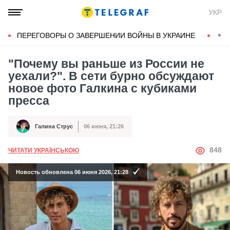
УКР
ПЕРЕГОВОРЫ О ЗАВЕРШЕНИИ ВОЙНЫ В УКРАИНЕ
КОН
"Почему вы раньше из России не
уехали?". В сети бурно обсуждают
новое фото Галкина с кубиками
пресса
Галина Струс
06 июня, 21:26
Автор
Дата публикации
АВТОР
848
ЧИТАТИ УКРАЇНСЬКОЮ
Новость обновлена 06 июня 2026, 21:28