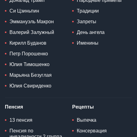
Дональд Трамп
Народные приметы
Си Цзиньпин
Традиции
Эммануэль Макрон
Запреты
Валерий Залужный
День ангела
Кирилл Буданов
Именины
Петр Порошенко
Юлия Тимошенко
Марьяна Безуглая
Юлия Свириденко
Пенсия
Рецепты
13 пенсия
Выпечка
Пенсия по
Консервация
инвалидности 2 группа