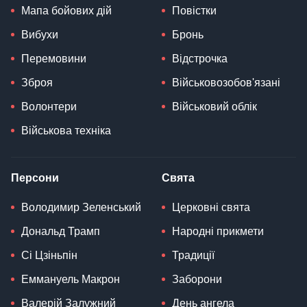
Мапа бойових дій
Повістки
Вибухи
Бронь
Перемовини
Відстрочка
Зброя
Військовозобов'язані
Волонтери
Військовий облік
Військова техніка
Персони
Свята
Володимир Зеленський
Церковні свята
Дональд Трамп
Народні прикмети
Сі Цзіньпін
Традиції
Еммануель Макрон
Заборони
Валерій Залужний
День ангела