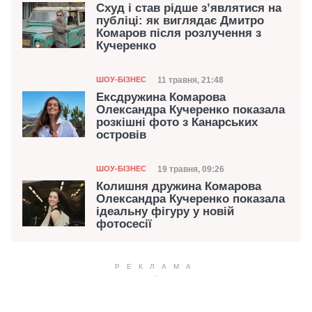
Схуд і став рідше з’являтися на
публіці: як виглядає Дмитро
Комаров після розлучення з
Кучеренко
Категорія
Дата публікації
11 травня, 21:48
ШОУ-БІЗНЕС
Ексдружина Комарова
Олександра Кучеренко показала
розкішні фото з Канарських
островів
Категорія
Дата публікації
19 травня, 09:26
ШОУ-БІЗНЕС
Колишня дружина Комарова
Олександра Кучеренко показала
ідеальну фігуру у новій
фотосесії