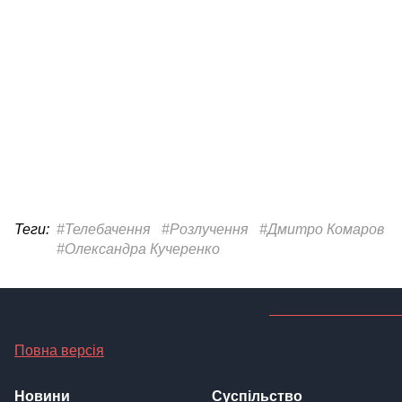
Теги:
#Телебачення
#Розлучення
#Дмитро Комаров
#Олександра Кучеренко
Повна версія
Новини
Суспільство