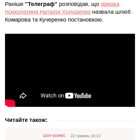
Раніше
"Телеграф"
розповідав, що
зіркова
психологиня Наталія Холоденко
назвала шлюб
Комарова та Кучеренко постановкою.
Читайте також:
Категорія
Дата публікації
22 травня, 10:13
ШОУ-БІЗНЕС