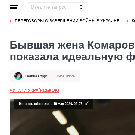
Популярные запросы
Мариуполь
Донбасс
Зеленский
ПЕРЕГОВОРЫ О ЗАВЕРШЕНИИ ВОЙНЫ В УКРАИНЕ
К
Бывшая жена Комаров
показала идеальную ф
Галина Струс
19 мая, 09:26
Автор
Дата публикации
ЧИТАТИ УКРАЇНСЬКОЮ
Новость обновлена 19 мая 2026, 09:27