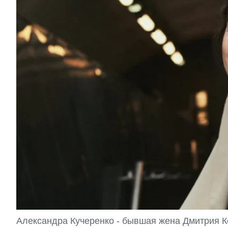
Александра Кучеренко - бывшая жена Дмитрия Ко