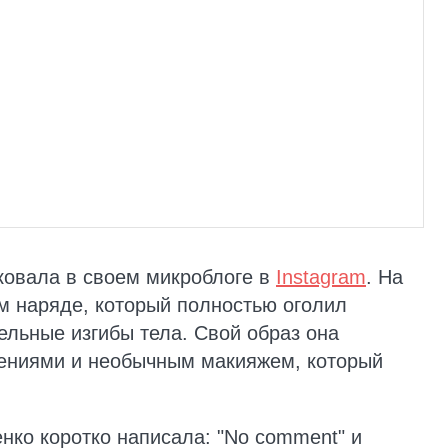
ковала в своем микроблоге в
Instagram
. На
м наряде, который полностью оголил
ельные изгибы тела. Свой образ она
ениями и необычным макияжем, который
нко коротко написала: "No comment" и