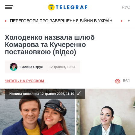
РУС
ПЕРЕГОВОРИ ПРО ЗАВЕРШЕННЯ ВІЙНИ В УКРАЇНІ
КОН
Холоденко назвала шлюб
Комарова та Кучеренко
постановкою (відео)
Галина Струс
12 травня, 10:57
Автор
Дата публікації
АВТОР
561
ЧИТАТЬ НА РУССКОМ
Новина оновлена 12 травня 2026, 11:10