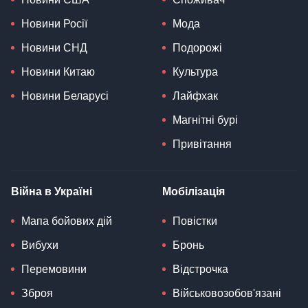
Новини Росії
Мода
Новини СНД
Подорожі
Новини Китаю
Культура
Новини Беларусі
Лайфхак
Магнітні бурі
Привітання
Війна в Україні
Мобілізація
Мапа бойових дій
Повістки
Вибухи
Бронь
Перемовини
Відстрочка
Зброя
Військовозобов'язані