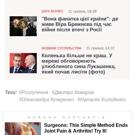
Категорія
Дата публікації
11 травня, 18:28
ШОУ-БІЗНЕС
"Вона фанатка цієї країни": де
живе Віра Брежнєва під час
війни після втечі з Росії
Категорія
Дата публікації
11 травня, 14:37
НОВИНИ СУСПІЛЬСТВА
Коленька більше не краш. У
мережі обговорюють
улюбленого сина Лукашенка,
який почав лисіти (фото)
Теги:
#Розлучення
#Дмитро Комаров
#Олександра Кучеренко
#Наталія Холоденко