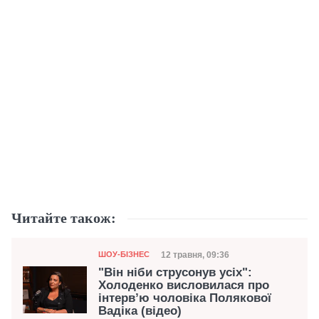
Читайте також:
Категорія
Дата публікації
12 травня, 09:36
ШОУ-БІЗНЕС
"Він ніби струсонув усіх":
Холоденко висловилася про
інтерв’ю чоловіка Полякової
Вадіка (відео)