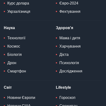
Курс долара
Євро-2024
Укрзалізниця
Фехтування
Наука
Здоров'я
Технології
Мама і дитя
Космос
Харчування
Біологія
Дієта
Дрон
Психологія
Смартфон
Дослідження
Світ
Lifestyle
Новини Європи
Гороскоп
Новини США
Споживач