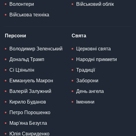
Волонтери
Військовий облік
Військова техніка
Персони
Свята
Володимир Зеленський
Церковні свята
Дональд Трамп
Народні прикмети
Сі Цзіньпін
Традиції
Еммануель Макрон
Заборони
Валерій Залужний
День ангела
Кирило Буданов
Іменини
Петро Порошенко
Мар'яна Безугла
Юлія Свириденко