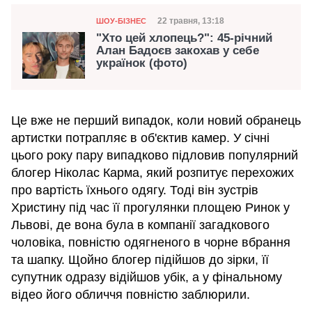
Категорія
Дата публікації
22 травня, 13:18
ШОУ-БІЗНЕС
"Хто цей хлопець?": 45-річний
Алан Бадоєв закохав у себе
українок (фото)
Це вже не перший випадок, коли новий обранець
артистки потрапляє в об'єктив камер. У січні
цього року пару випадково підловив популярний
блогер Ніколас Карма, який розпитує перехожих
про вартість їхнього одягу. Тоді він зустрів
Христину під час її прогулянки площею Ринок у
Львові, де вона була в компанії загадкового
чоловіка, повністю одягненого в чорне вбрання
та шапку. Щойно блогер підійшов до зірки, її
супутник одразу відійшов убік, а у фінальному
відео його обличчя повністю заблюрили.