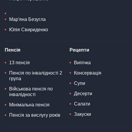
Мар'яна Безугла
Юлія Свириденко
Пенсія
Рецепти
13 пенсія
Випічка
Пенсія по інвалідності 2
Консервація
група
Супи
Військова пенсія по
Десерти
інвалідності
Салати
Мінімальна пенсія
Закуски
Пенсія за вислугу років