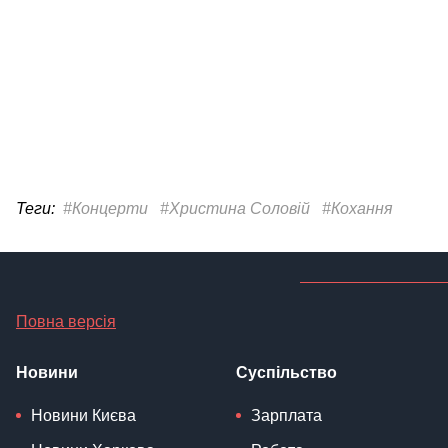
Теги:
#Концерти
#Христина Соловій
#Кохання
Повна версія
Новини
Суспільство
Новини Києва
Зарплата