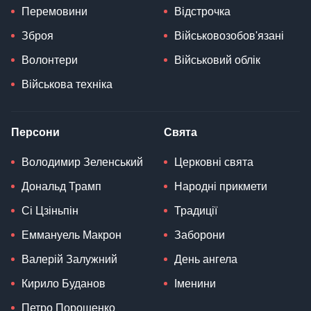
Перемовини
Відстрочка
Зброя
Військовозобов'язані
Волонтери
Військовий облік
Військова техніка
Персони
Свята
Володимир Зеленський
Церковні свята
Дональд Трамп
Народні прикмети
Сі Цзіньпін
Традиції
Еммануель Макрон
Заборони
Валерій Залужний
День ангела
Кирило Буданов
Іменини
Петро Порошенко