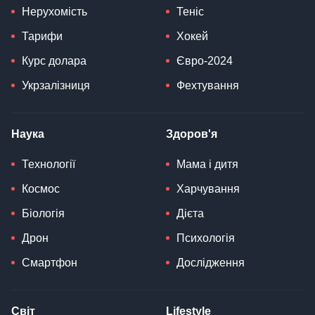
Нерухомість
Теніс
Тарифи
Хокей
Курс долара
Євро-2024
Укрзалізниця
Фехтування
Наука
Здоров'я
Технології
Мама і дитя
Космос
Харчування
Біологія
Дієта
Дрон
Психологія
Смартфон
Дослідження
Світ
Lifestyle