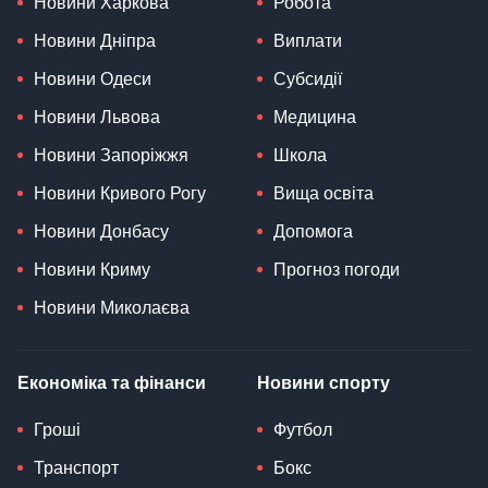
Новини Харкова
Робота
Новини Дніпра
Виплати
Новини Одеси
Субсидії
Новини Львова
Медицина
Новини Запоріжжя
Школа
Новини Кривого Рогу
Вища освіта
Новини Донбасу
Допомога
Новини Криму
Прогноз погоди
Новини Миколаєва
Економіка та фінанси
Новини спорту
Гроші
Футбол
Транспорт
Бокс