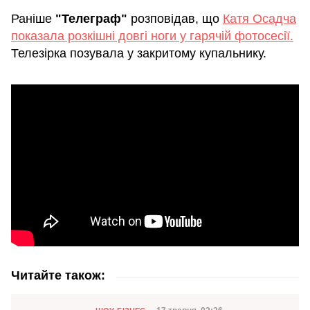
Раніше
"Телеграф"
розповідав, що
Катя Осадча
показала розкішні довгі ноги у гарячій фотосесії.
Телезірка позувала у закритому купальнику.
Читайте також:
Категорія