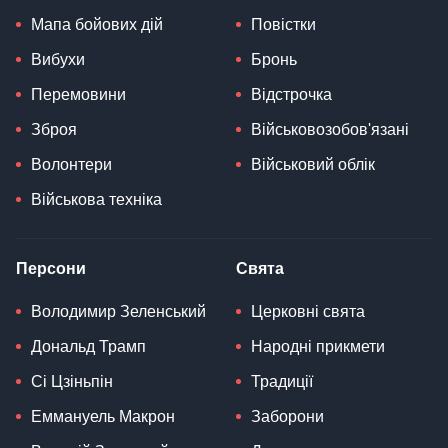
Мапа бойових дій
Повістки
Вибухи
Бронь
Перемовини
Відстрочка
Зброя
Військовозобов'язані
Волонтери
Військовий облік
Військова техніка
Персони
Свята
Володимир Зеленський
Церковні свята
Дональд Трамп
Народні прикмети
Сі Цзіньпін
Традиції
Еммануель Макрон
Заборони