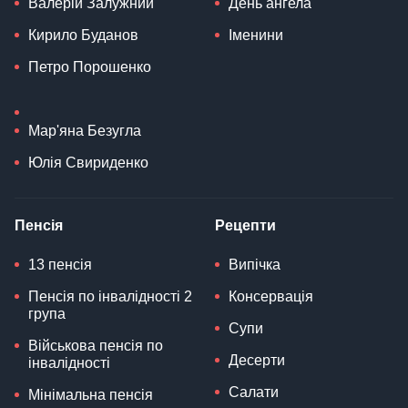
Валерій Залужний
День ангела
Кирило Буданов
Іменини
Петро Порошенко
Мар'яна Безугла
Юлія Свириденко
Пенсія
Рецепти
13 пенсія
Випічка
Пенсія по інвалідності 2
Консервація
група
Супи
Військова пенсія по
Десерти
інвалідності
Салати
Мінімальна пенсія