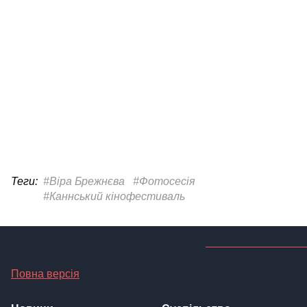
Теги:
#Віра Брежнєва
#Фотосесія
#Каннський кінофестиваль
Повна версія