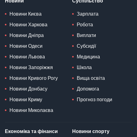
Новини
Суспільство
Новини Києва
Зарплата
Новини Харкова
Робота
Новини Дніпра
Виплати
Новини Одеси
Субсидії
Новини Львова
Медицина
Новини Запоріжжя
Школа
Новини Кривого Рогу
Вища освіта
Новини Донбасу
Допомога
Новини Криму
Прогноз погоди
Новини Миколаєва
Економіка та фінанси
Новини спорту