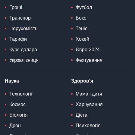
Гроші
Футбол
Транспорт
Бокс
Нерухомість
Теніс
Тарифи
Хокей
Курс долара
Євро-2024
Укрзалізниця
Фехтування
Наука
Здоров'я
Технології
Мама і дитя
Космос
Харчування
Біологія
Дієта
Дрон
Психологія