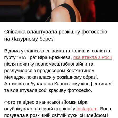
Співачка влаштувала розкішну фотосесію
на Лазурному березі
Відома українська співачка та колишня солістка
гурту "ВІА Гра" Віра Брежнєва,
яка втекла з Росії
після початку повномасштабної війни та
розлучилася з продюсером Костянтином
Меладзе, показалася у розкішному образі.
Артистка побувала на Каннському кінофестивалі
та влаштувала собі красиву фотосесію.
Фото та відео з каннської зйомки Віра
опублікувала на своїй сторінці у
Instagram
. Вона
позувала в розкішній світлій сукні зі шлейфом і