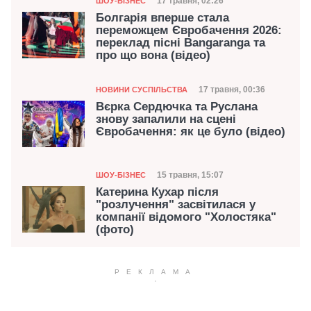
Дата публікації
17 травня, 02:26
ШОУ-БІЗНЕС
Болгарія вперше стала
переможцем Євробачення 2026:
переклад пісні Bangaranga та
про що вона (відео)
Категорія
Дата публікації
17 травня, 00:36
НОВИНИ СУСПІЛЬСТВА
Вєрка Сердючка та Руслана
знову запалили на сцені
Євробачення: як це було (відео)
Категорія
Дата публікації
15 травня, 15:07
ШОУ-БІЗНЕС
Катерина Кухар після
"розлучення" засвітилася у
компанії відомого "Холостяка"
(фото)