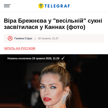
Віра Брежнєва у "весільній" сукні
засвітилася у Каннах (фото)
Галина Струс
18 травня, 11:27
Автор
Дата публікації
ЧИТАТЬ НА РУССКОМ
Новина оновлена 18 травня 2026, 11:29