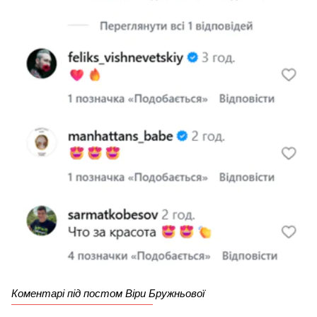
Коментарі під постом Віри Бружньової