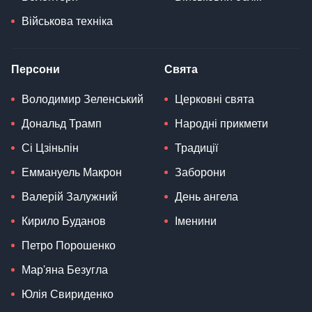
Військова техніка
Персони
Свята
Володимир Зеленський
Церковні свята
Дональд Трамп
Народні прикмети
Сі Цзіньпін
Традиції
Еммануель Макрон
Заборони
Валерій Залужний
День ангела
Кирило Буданов
Іменини
Петро Порошенко
Мар'яна Безугла
Юлія Свириденко