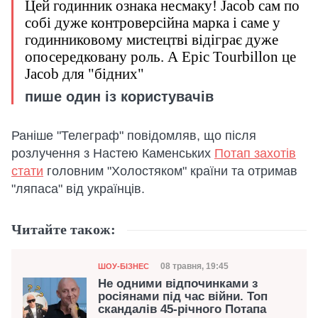
Цей годинник ознака несмаку! Jacob сам по
собі дуже контроверсійна марка і саме у
годинниковому мистецтві відіграє дуже
опосередковану роль. А Epic Tourbillon це
Jacob для "бідних"
пише один із користувачів
Раніше "Телеграф" повідомляв, що після
розлучення з Настею Каменських
Потап захотів
стати
головним "Холостяком" країни та отримав
"ляпаса" від українців.
Читайте також:
Категорія
Дата публікації
08 травня, 19:45
ШОУ-БІЗНЕС
Не одними відпочинками з
росіянами під час війни. Топ
скандалів 45-річного Потапа