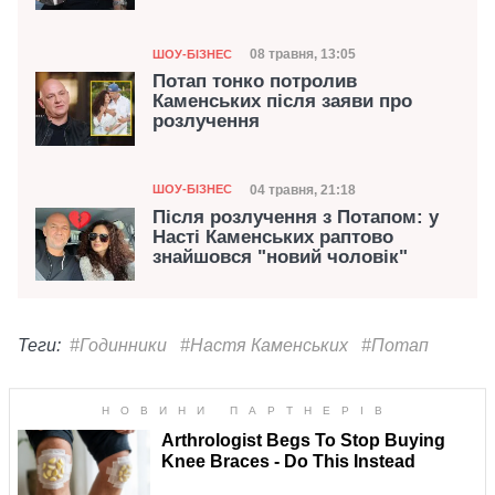
Категорія
Дата публікації
08 травня, 13:05
ШОУ-БІЗНЕС
Потап тонко потролив
Каменських після заяви про
розлучення
Категорія
Дата публікації
04 травня, 21:18
ШОУ-БІЗНЕС
Після розлучення з Потапом: у
Насті Каменських раптово
знайшовся "новий чоловік"
Теги:
#Годинники
#Настя Каменських
#Потап