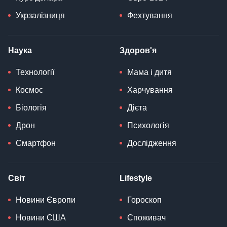
Укрзалізниця
Фехтування
Наука
Здоров'я
Технології
Мама і дитя
Космос
Харчування
Біологія
Дієта
Дрон
Психологія
Смартфон
Дослідження
Світ
Lifestyle
Новини Європи
Гороскоп
Новини США
Споживач