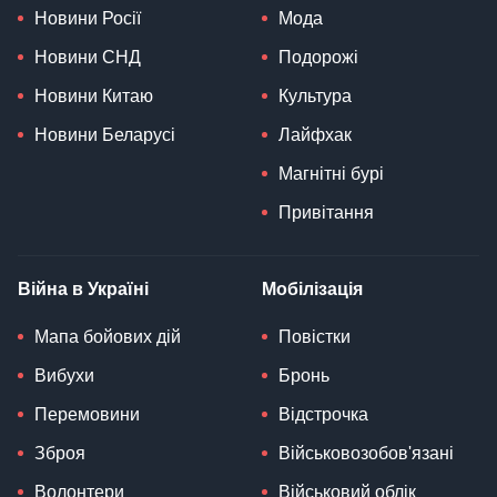
Новини Росії
Мода
Новини СНД
Подорожі
Новини Китаю
Культура
Новини Беларусі
Лайфхак
Магнітні бурі
Привітання
Війна в Україні
Мобілізація
Мапа бойових дій
Повістки
Вибухи
Бронь
Перемовини
Відстрочка
Зброя
Військовозобов'язані
Волонтери
Військовий облік