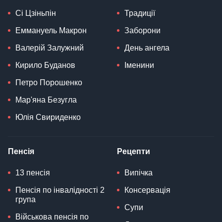
Сі Цзіньпін
Традиції
Еммануель Макрон
Заборони
Валерій Залужний
День ангела
Кирило Буданов
Іменини
Петро Порошенко
Мар'яна Безугла
Юлія Свириденко
Пенсія
Рецепти
13 пенсія
Випічка
Пенсія по інвалідності 2
Консервація
група
Супи
Військова пенсія по