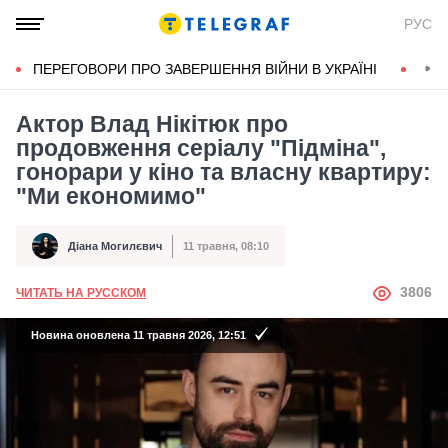
РУС
ПЕРЕГОВОРИ ПРО ЗАВЕРШЕННЯ ВІЙНИ В УКРАЇНІ
КОН
Актор Влад Нікітюк про
продовження серіалу "Підміна",
гонорари у кіно та власну квартиру:
"Ми економимо"
Діана Могилєвич
11 травня, 08:10
Автор
Дата публікації
АВТОР
3806
ЧИТАТЬ НА РУССКОМ
Новина оновлена 11 травня 2026, 12:51