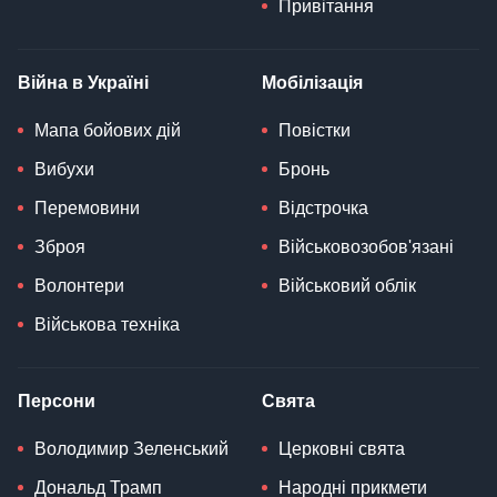
Привітання
Війна в Україні
Мобілізація
Мапа бойових дій
Повістки
Вибухи
Бронь
Перемовини
Відстрочка
Зброя
Військовозобов'язані
Волонтери
Військовий облік
Військова техніка
Персони
Свята
Володимир Зеленський
Церковні свята
Дональд Трамп
Народні прикмети