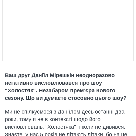
Ваш друг Даніїл Мірешкін неодноразово
негативно висловлювався про шоу
"Холостяк". Незабаром премʼєра нового
сезону. Що ви думаєте стосовно цього шоу?
Ми не спілкуємося з Даніїлом десь останні два
роки, тому я не в контексті щодо його
висловлювань. "Холостяка" ніколи не дивився.
Знаєте, у нас 5 років не літають літаки, бо на це