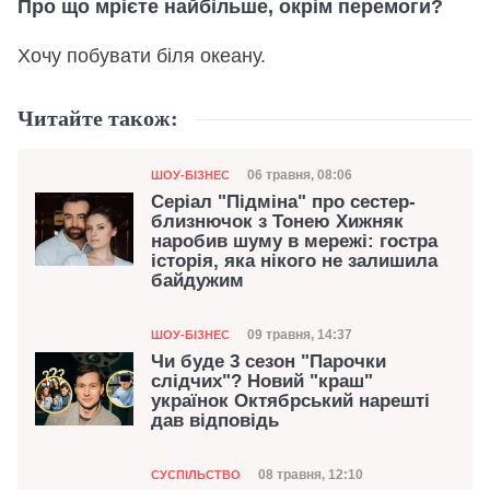
Про що мрієте найбільше, окрім перемоги?
Хочу побувати біля океану.
Читайте також:
Категорія
Дата публікації
06 травня, 08:06
ШОУ-БІЗНЕС
Серіал "Підміна" про сестер-
близнючок з Тонею Хижняк
наробив шуму в мережі: гостра
історія, яка нікого не залишила
байдужим
Категорія
Дата публікації
09 травня, 14:37
ШОУ-БІЗНЕС
Чи буде 3 сезон "Парочки
слідчих"? Новий "краш"
українок Октябрський нарешті
дав відповідь
Категорія
Дата публікації
08 травня, 12:10
СУСПІЛЬСТВО