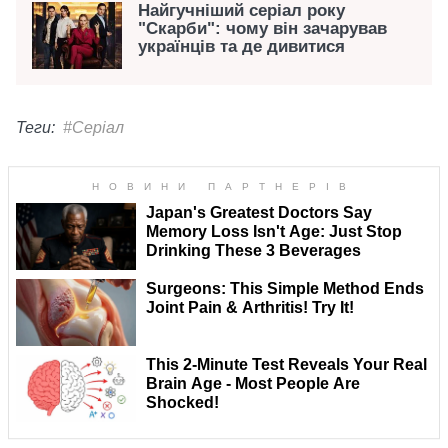
Найгучніший серіал року
"Скарби": чому він зачарував
українців та де дивитися
Теги:
#Серіал