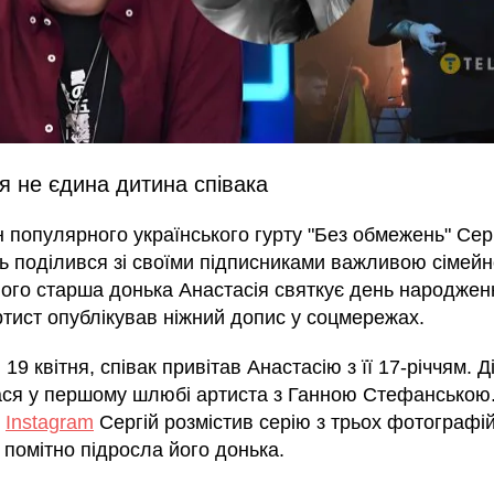
я не єдина дитина співака
 популярного українського гурту "Без обмежень" Сер
ь поділився зі своїми підписниками важливою сімей
ого старша донька Анастасія святкує день народження,
ртист опублікував ніжний допис у соцмережах.
 19 квітня, співак привітав Анастасію з її 17-річчям. Д
ся у першому шлюбі артиста з Ганною Стефанською.
в
Instagram
Сергій розмістив серію з трьох фотографій
 помітно підросла його донька.