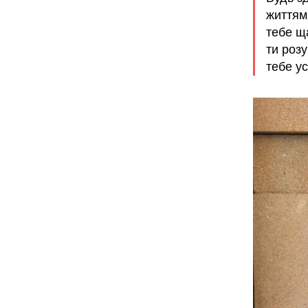
життям,
тебе щ
ти роз
тебе у