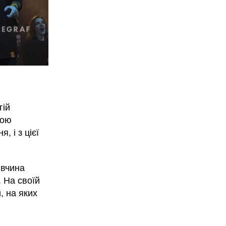
гій
ною
 і з цієї
івчина
 На своїй
, на яких