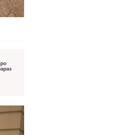
про
зараз