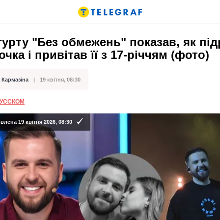
гурту "Без обмежень" показав, як пі
очка і привітав її з 17-річчям (фото)
 Кармазіна
19 квітня, 08:30
ації
РУССКОМ
лена 19 квітня 2026, 08:30