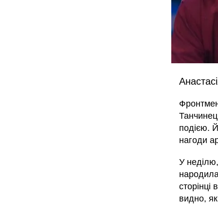
Анастасі
Фронтмен
Танчинец
подією. Й
нагоди а
У неділю,
народила
сторінці 
видно, як