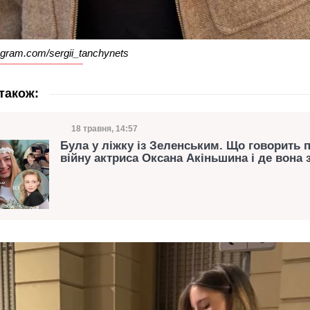
gram.com/sergii_tanchynets
також:
Дата публікації
18 травня, 14:57
Категорія
Була у ліжку із Зеленським. Що говорить 
війну актриса Оксана Акіньшина і де вона 