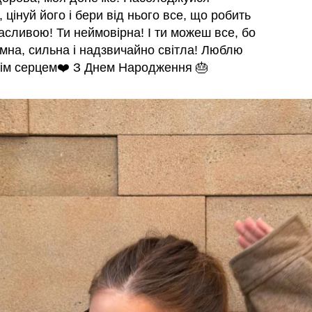
 цінуй його і бери від нього все, що робить
асливою! Ти неймовірна! І ти можеш все, бо
умна, сильна і надзвичайно світла! Люблю
сім серцем❤️ З Днем Народження 🎂