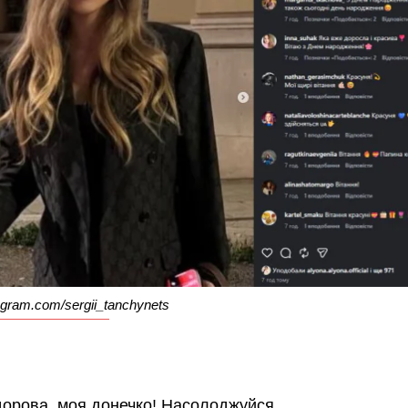
gram.com/sergii_tanchynets
дорова, моя донечко! Насолоджуйся