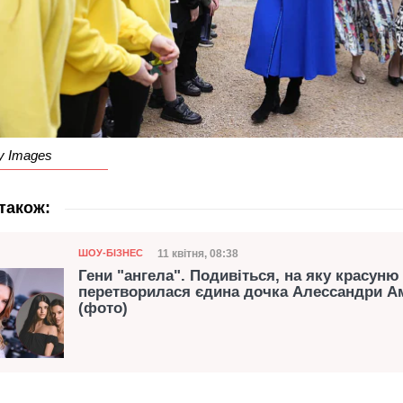
y Images
також:
Категорія
Дата публікації
11 квітня, 08:38
ШОУ-БІЗНЕС
Гени "ангела". Подивіться, на яку красуню
перетворилася єдина дочка Алессандри А
(фото)