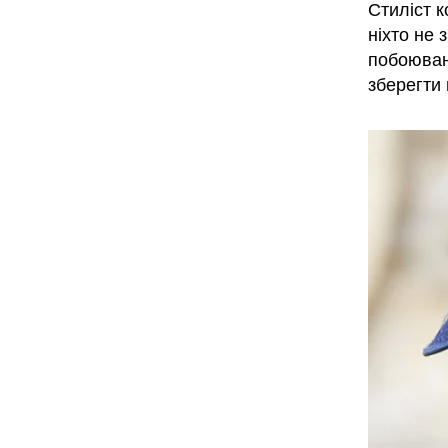
Стиліст 
ніхто не 
побоюван
зберегти 