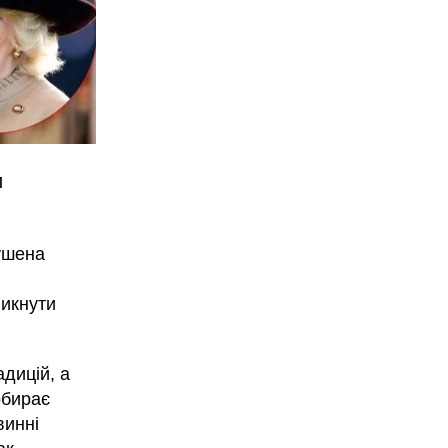
и
ушена
никнути
адицій, а
обирає
винні