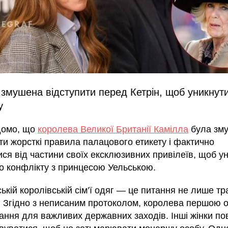
 змушена відступити перед Кетрін, щоб уникнут
у
домо, що
королева Великої Британії Камілла
була зм
ти жорсткі правила палацового етикету і фактично
ся від частини своїх ексклюзивних привілеїв, щоб у
го конфлікту з принцесою Уельською.
ькій королівській сім’ї одяг — це питання не лише тр
ії. Згідно з неписаним протоколом, королева першою 
ання для важливих державних заходів. Інші жінки по