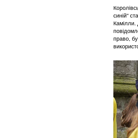
Королівс
синій" ст
Камілли. 
повідомл
право, б
використо