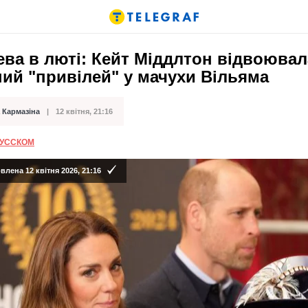
ва в люті: Кейт Міддлтон відвоювал
ий "привілей" у мачухи Вільяма
 Кармазіна
12 квітня, 21:16
ації
РУССКОМ
лена 12 квітня 2026, 21:16