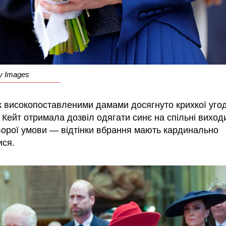
y Images
ж високопоставленими дамами досягнуто крихкої угод
Кейт отримала дозвіл одягати синє на спільні виходи
уворої умови — відтінки вбрання мають кардинально
ися.