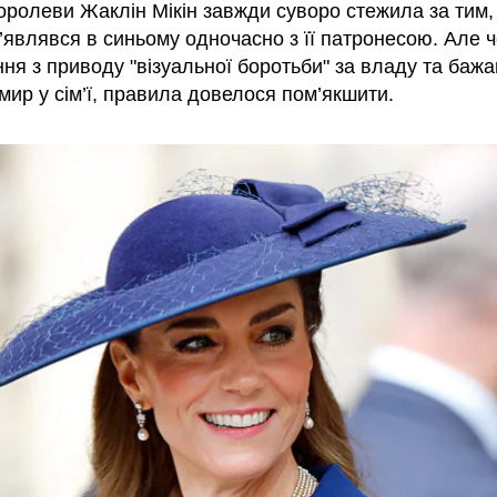
королеви Жаклін Мікін завжди суворо стежила за тим
з’являвся в синьому одночасно з її патронесою. Але 
ня з приводу "візуальної боротьби" за владу та баж
мир у сім’ї, правила довелося пом’якшити.