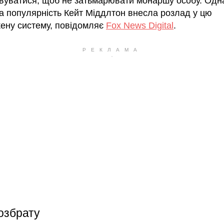
вуватися, щоб не затьмарювати монаршу особу. Одн
а популярність Кейт Міддлтон внесла розлад у цю
ену систему, повідомляє
Fox News Digital
.
озбрату