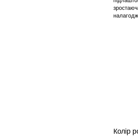
підлашто
зростаюч
налагодж
Колір р