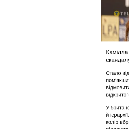
Камілла
скандал
Стало ві
пом’якши
відмовити
відкрито
У британс
й ієрарх
колір вбр