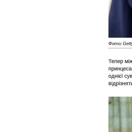
Фото: Gett
Тепер мі
принцеса 
однієї с
відрізнят