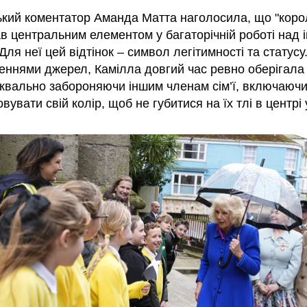
ький коментатор Аманда Матта наголосила, що "коро
ав центральним елементом у багаторічній роботі над 
Для неї цей відтінок – символ легітимності та статусу
еннями джерел, Камілла довгий час ревно оберігала
уквально забороняючи іншим членам сім’ї, включаючи
вувати свій колір, щоб не губитися на їх тлі в центрі 