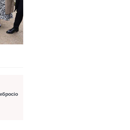
мбросіо