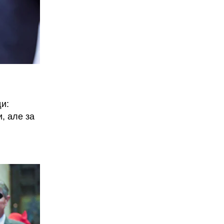
и:
, але за