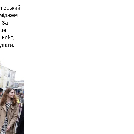
лівський
іміджем
. За
 це
 Кейт,
уваги.