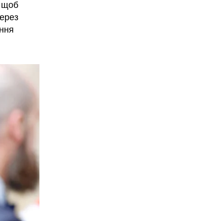
, щоб
через
ання