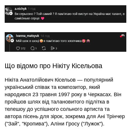
Що відомо про Нікіту Кісельова
Нікіта Анатолійович Кісельов — популярний
український співак та композитор, який
народився 23 травня 1997 року в Черкасах. Він
пройшов шлях від талановитого підлітка в
телешоу до успішного сольного артиста та
автора пісень для зірок, зокрема для Ані Трінчер
("Зай", "Кропива"), Аліни Гросу ("Лужок").