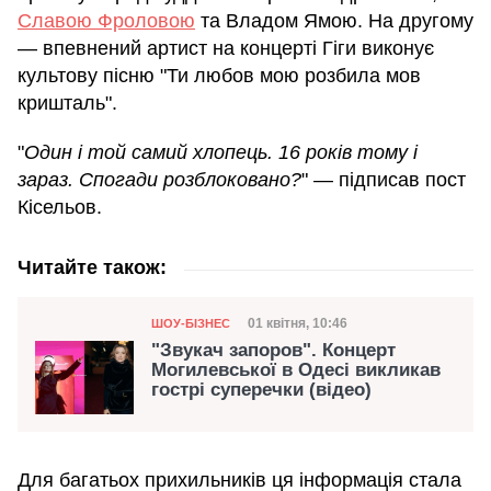
Славою Фроловою
та Владом Ямою. На другому
— впевнений артист на концерті Гіги виконує
культову пісню "Ти любов мою розбила мов
кришталь".
"
Один і той самий хлопець. 16 років тому і
зараз. Спогади розблоковано?
" — підписав пост
Кісельов.
Читайте також:
Категорія
Дата публікації
01 квітня, 10:46
ШОУ-БІЗНЕС
"Звукач запоров". Концерт
Могилевської в Одесі викликав
гострі суперечки (відео)
Для багатьох прихильників ця інформація стала