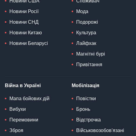
Новини США
Споживач
Новини Росії
Мода
Новини СНД
Подорожі
Новини Китаю
Культура
Новини Беларусі
Лайфхак
Магнітні бурі
Привітання
Війна в Україні
Мобілізація
Мапа бойових дій
Повістки
Вибухи
Бронь
Перемовини
Відстрочка
Зброя
Військовозобов'язані