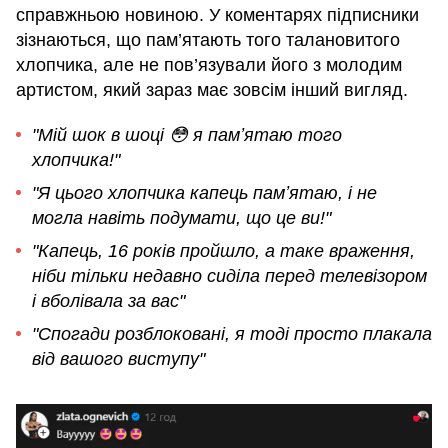
справжньою новиною. У коментарях підписники
зізнаються, що пам’ятають того талановитого
хлопчика, але не пов’язували його з молодим
артистом, який зараз має зовсім інший вигляд.
"Мій шок в шоці 😳 я памʼятаю того
хлопчика!"
"Я цього хлопчика капець памʼятаю, і не
могла навіть подумати, що це ви!"
"Капець, 16 років пройшло, а таке враження,
ніби тільки недавно сиділа перед телевізором
і вболівала за вас"
"Спогади розблоковані, я тоді просто плакала
від вашого виступу"