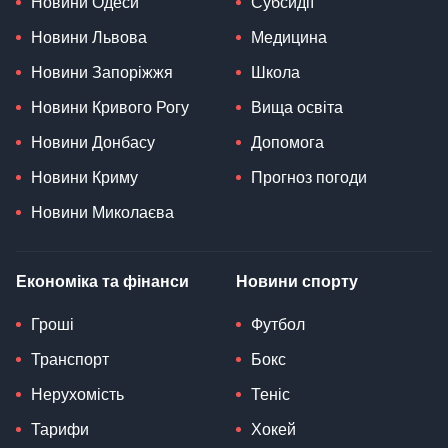
Новини Одеси
Субсидії
Новини Львова
Медицина
Новини Запоріжжя
Школа
Новини Кривого Рогу
Вища освіта
Новини Донбасу
Допомога
Новини Криму
Прогноз погоди
Новини Миколаєва
Економіка та фінанси
Новини спорту
Гроші
Футбол
Транспорт
Бокс
Нерухомість
Теніс
Тарифи
Хокей