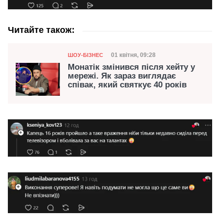
Читайте також:
Категорія
Дата публікації
01 квітня, 09:28
ШОУ-БІЗНЕС
Монатік змінився після хейту у
мережі. Як зараз виглядає
співак, який святкує 40 років