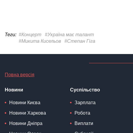
Теги:
#Концерт
#Україна має талант
#Микита Кисельов
#Степан Гіга
Повна версія
Новини
Суспільство
Новини Києва
Зарплата
Новини Харкова
Робота
Новини Дніпра
Виплати