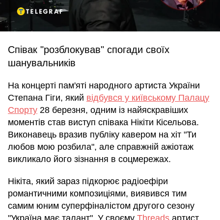
Співак "розблокував" спогади своїх
шанувальників
На концерті пам'яті народного артиста України
Степана Гіги, який
відбувся у київському Палацу
Спорту
28 березня, одним із найяскравіших
моментів став виступ співака Нікіти Кісельова.
Виконавець вразив публіку кавером на хіт "Ти
любов мою розбила", але справжній ажіотаж
викликало його зізнання в соцмережах.
Нікіта, який зараз підкорює радіоефіри
романтичними композиціями, виявився тим
самим юним суперфіналістом другого сезону
"Україна має талант". У своєму
Threads
артист