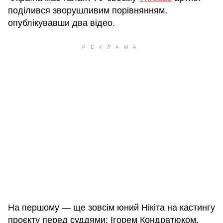
поділився зворушливим порівнянням,
опублікувавши два відео.
На першому — ще зовсім юний Нікіта на кастингу
проєкту перед суддями: Ігорем Кондратюком,