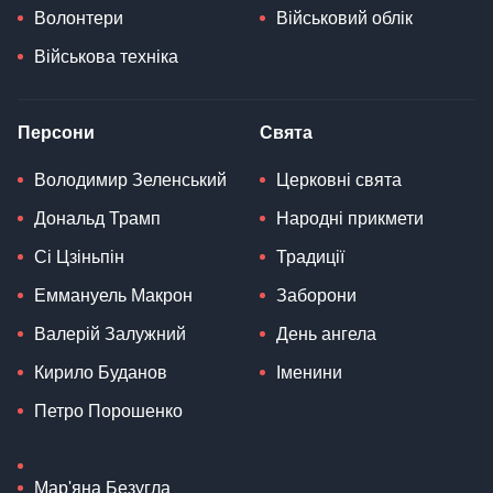
Волонтери
Військовий облік
Військова техніка
Персони
Свята
Володимир Зеленський
Церковні свята
Дональд Трамп
Народні прикмети
Сі Цзіньпін
Традиції
Еммануель Макрон
Заборони
Валерій Залужний
День ангела
Кирило Буданов
Іменини
Петро Порошенко
Мар'яна Безугла