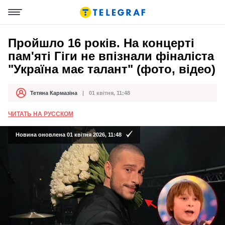
Пройшло 16 років. На концерті
пам'яті Гіги не впізнали фіналіста
"Україна має талант" (фото, відео)
Тетяна Кармазіна
01 квітня, 11:48
Автор
Дата публікації
ЧИТАТЬ НА РУССКОМ
Новина оновлена 01 квітня 2026, 11:48