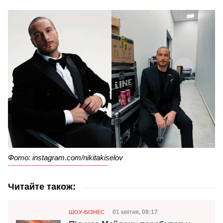
Фото: instagram.com/nikitakiselov
Читайте також:
Категорія
Дата публікації
01 квітня, 08:17
ШОУ-БІЗНЕС