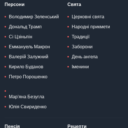
Персони
Свята
Володимир Зеленський
Церковні свята
Дональд Трамп
Народні прикмети
Сі Цзіньпін
Традиції
Еммануель Макрон
Заборони
Валерій Залужний
День ангела
Кирило Буданов
Іменини
Петро Порошенко
Мар'яна Безугла
Юлія Свириденко
Пенсія
Рецепти