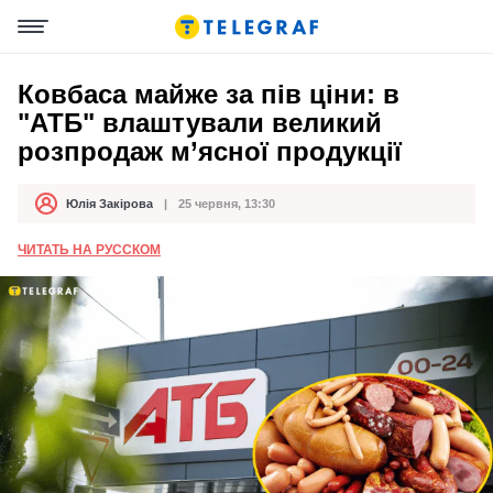
Ковбаса майже за пів ціни: в
"АТБ" влаштували великий
розпродаж м’ясної продукції
Юлія Закірова
25 червня, 13:30
Автор
Дата публікації
ЧИТАТЬ НА РУССКОМ