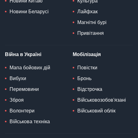
Новини Китаю
Культура
Новини Беларусі
Лайфхак
Магнітні бурі
Привітання
Війна в Україні
Мобілізація
Мапа бойових дій
Повістки
Вибухи
Бронь
Перемовини
Відстрочка
Зброя
Військовозобов'язані
Волонтери
Військовий облік
Військова техніка