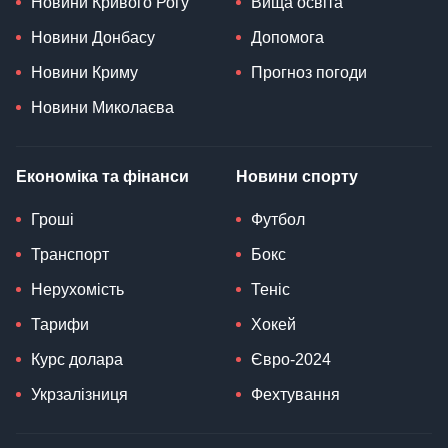
Новини Кривого Рогу
Вища освіта
Новини Донбасу
Допомога
Новини Криму
Прогноз погоди
Новини Миколаєва
Економіка та фінанси
Новини спорту
Гроші
Футбол
Транспорт
Бокс
Нерухомість
Теніс
Тарифи
Хокей
Курс долара
Євро-2024
Укрзалізниця
Фехтування