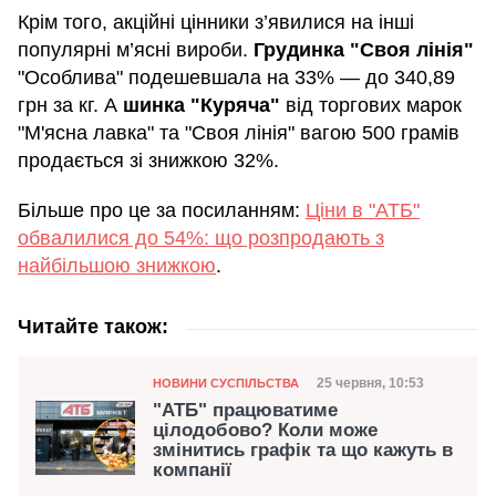
Крім того, акційні цінники з’явилися на інші
популярні м’ясні вироби.
Грудинка "Своя лінія"
"Особлива" подешевшала на 33% — до 340,89
грн за кг. А
шинка "Куряча"
від торгових марок
"М'ясна лавка" та "Своя лінія" вагою 500 грамів
продається зі знижкою 32%.
Більше про це за посиланням:
Ціни в "АТБ"
обвалилися до 54%: що розпродають з
найбільшою знижкою
.
Читайте також:
Категорія
Дата публікації
25 червня, 10:53
НОВИНИ СУСПІЛЬСТВА
"АТБ" працюватиме
цілодобово? Коли може
змінитись графік та що кажуть в
компанії