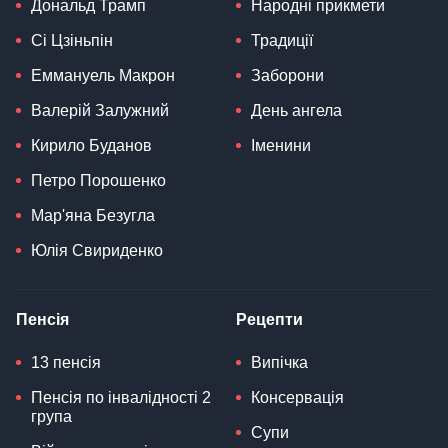
Дональд Трамп
Народні прикмети
Сі Цзіньпін
Традиції
Еммануель Макрон
Заборони
Валерій Залужний
День ангела
Кирило Буданов
Іменини
Петро Порошенко
Мар'яна Безугла
Юлія Свириденко
Пенсія
Рецепти
13 пенсія
Випічка
Пенсія по інвалідності 2
Консервація
група
Супи