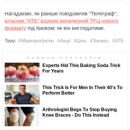
Нагадаємо, як раніше повідомляв "Телеграф",
власник "АТБ" відкриє величезний ТРЦ нового
формату
під Києвом: як він виглядатиме.
Теги:
#Морепродукти
#Акції
#Ціни
#Знижки
#АТБ