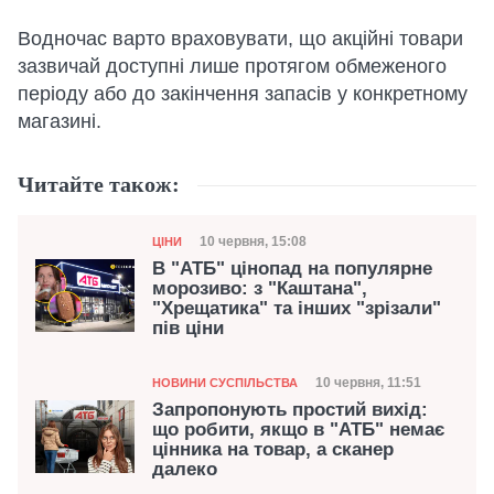
Водночас варто враховувати, що акційні товари
зазвичай доступні лише протягом обмеженого
періоду або до закінчення запасів у конкретному
магазині.
Читайте також:
Категорія
Дата публікації
10 червня, 15:08
ЦІНИ
В "АТБ" цінопад на популярне
морозиво: з "Каштана",
"Хрещатика" та інших "зрізали"
пів ціни
Категорія
Дата публікації
10 червня, 11:51
НОВИНИ СУСПІЛЬСТВА
Запропонують простий вихід:
що робити, якщо в "АТБ" немає
цінника на товар, а сканер
далеко