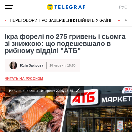
РУС
ПЕРЕГОВОРИ ПРО ЗАВЕРШЕННЯ ВІЙНИ В УКРАЇНІ
КОН
Ікра форелі по 275 гривень і сьомга
зі знижкою: що подешевшало в
рибному відділі "АТБ"
Юлія Закірова
10 червня, 15:50
Автор
Дата публікації
ЧИТАТЬ НА РУССКОМ
А
Новина оновлена 10 червня 2026, 15:55