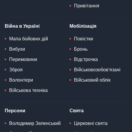
Привітання
Війна в Україні
Мобілізація
Мапа бойових дій
Повістки
Вибухи
Бронь
Перемовини
Відстрочка
Зброя
Військовозобов'язані
Волонтери
Військовий облік
Військова техніка
Персони
Свята
Володимир Зеленський
Церковні свята