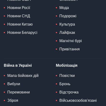
Новини Росії
Мода
Новини СНД
Подорожі
Новини Китаю
Культура
Новини Беларусі
Лайфхак
Магнітні бурі
Привітання
Війна в Україні
Мобілізація
Мапа бойових дій
Повістки
Вибухи
Бронь
Перемовини
Відстрочка
Зброя
Військовозобов'язані