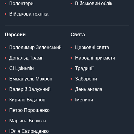
Волонтери
Військовий облік
Військова техніка
Персони
Свята
Володимир Зеленський
Церковні свята
Дональд Трамп
Народні прикмети
Сі Цзіньпін
Традиції
Еммануель Макрон
Заборони
Валерій Залужний
День ангела
Кирило Буданов
Іменини
Петро Порошенко
Мар'яна Безугла
Юлія Свириденко