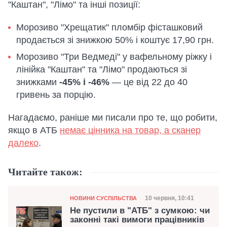
"Каштан", "Лімо" та інші позиції:
Морозиво "Хрещатик" пломбір фісташковий
продається зі знижкою 50% і коштує 17,90 грн.
Морозиво "Три Ведмеді" у вафельному ріжку і
лінійка "Каштан" та "Лімо" продаються зі
знижками
-45% і -46%
— це від 22 до 40
гривень за порцію.
Нагадаємо, раніше ми писали про те, що робити,
якщо в АТБ
немає цінника на товар, а сканер
далеко
.
Читайте також:
Категорія
Дата публікації
10 червня, 10:41
НОВИНИ СУСПІЛЬСТВА
Не пустили в "АТБ" з сумкою: чи
законні такі вимоги працівників