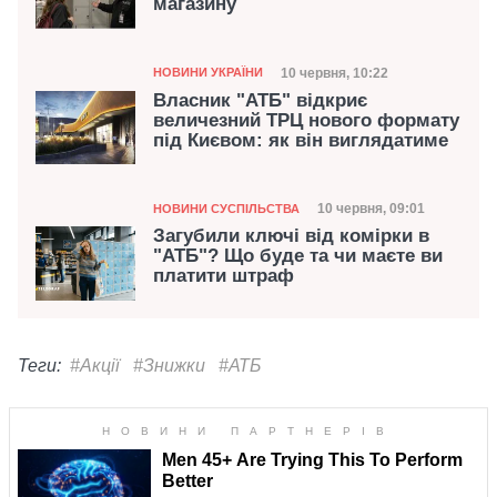
магазину
Категорія
Дата публікації
10 червня, 10:22
НОВИНИ УКРАЇНИ
Власник "АТБ" відкриє
величезний ТРЦ нового формату
під Києвом: як він виглядатиме
Категорія
Дата публікації
10 червня, 09:01
НОВИНИ СУСПІЛЬСТВА
Загубили ключі від комірки в
"АТБ"? Що буде та чи маєте ви
платити штраф
Теги:
#Акції
#Знижки
#АТБ