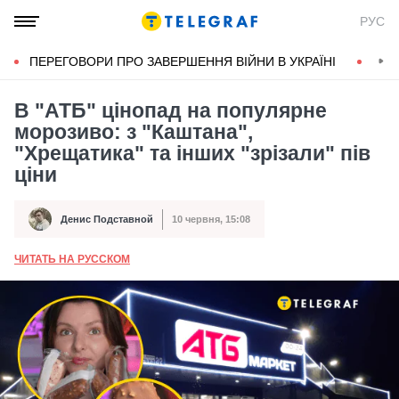
РУС
ПЕРЕГОВОРИ ПРО ЗАВЕРШЕННЯ ВІЙНИ В УКРАЇНІ
КОН
В "АТБ" цінопад на популярне
морозиво: з "Каштана",
"Хрещатика" та інших "зрізали" пів
ціни
Денис Подставной
10 червня, 15:08
Автор
Дата публікації
ЧИТАТЬ НА РУССКОМ
А