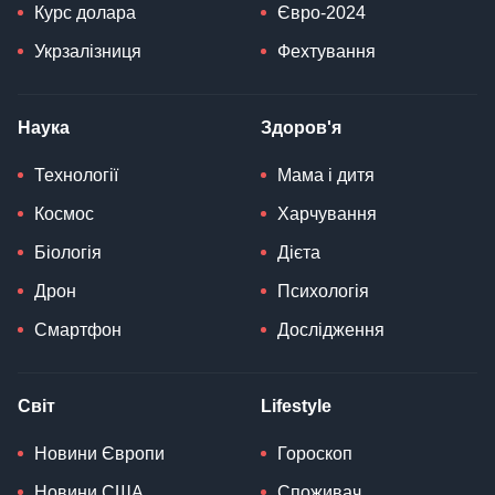
Курс долара
Євро-2024
Укрзалізниця
Фехтування
Наука
Здоров'я
Технології
Мама і дитя
Космос
Харчування
Біологія
Дієта
Дрон
Психологія
Смартфон
Дослідження
Світ
Lifestyle
Новини Європи
Гороскоп
Новини США
Споживач