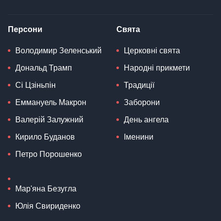
Персони
Свята
Володимир Зеленський
Церковні свята
Дональд Трамп
Народні прикмети
Сі Цзіньпін
Традиції
Еммануель Макрон
Заборони
Валерій Залужний
День ангела
Кирило Буданов
Іменини
Петро Порошенко
Мар'яна Безугла
Юлія Свириденко