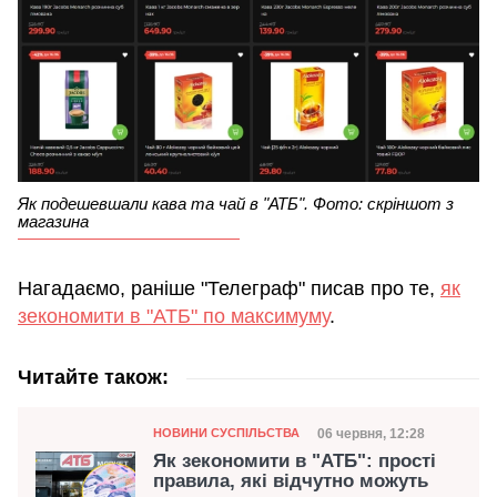
Як подешевшали кава та чай в "АТБ". Фото: скріншот з
магазина
Нагадаємо, раніше "Телеграф" писав про те,
як
зекономити в "АТБ" по максимуму
.
Читайте також:
Категорія
Дата публікації
06 червня, 12:28
НОВИНИ СУСПІЛЬСТВА
Як зекономити в "АТБ": прості
правила, які відчутно можуть