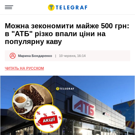
Можна зекономити майже 500 грн:
в "АТБ" різко впали ціни на
популярну каву
Марина Бондаренко
10 червня, 16:14
Автор
Дата публікації
ЧИТАТЬ НА РУССКОМ