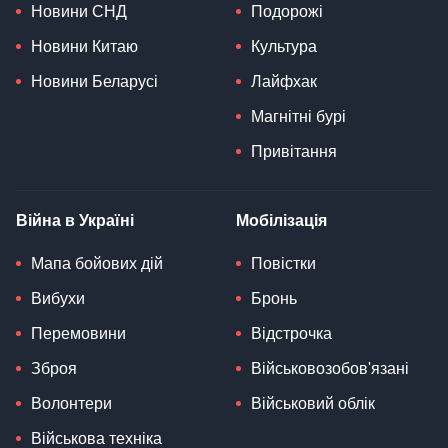
Новини СНД
Подорожі
Новини Китаю
Культура
Новини Беларусі
Лайфхак
Магнітні бурі
Привітання
Війна в Україні
Мобілізація
Мапа бойових дій
Повістки
Вибухи
Бронь
Перемовини
Відстрочка
Зброя
Військовозобов'язані
Волонтери
Військовий облік
Військова техніка