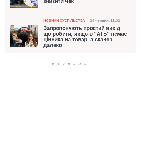
знизити чек
Категорія
Дата публікації
10 червня, 11:51
НОВИНИ СУСПІЛЬСТВА
Запропонують простий вихід:
що робити, якщо в "АТБ" немає
цінника на товар, а сканер
далеко