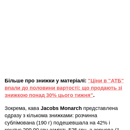
Більше про знижки у матеріалі:
"Ціни в "АТБ"
впали до половини вартості: що продають зі
знижкою понад 30% цього тижня"
.
Зокрема, кава
Jacobs Monarch
представлена
одразу з кількома знижками: розчинна
сублімована (190 г) подешевшала на 42% і
коштує 299,90 грн замість 525 грн, а зернова (1