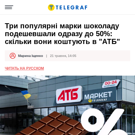
Три популярні марки шоколаду
подешевшали одразу до 50%:
скільки вони коштують в "АТБ"
Марина Іщенко
21 травня, 14:05
Автор
Дата публікації
ЧИТАТЬ НА РУССКОМ