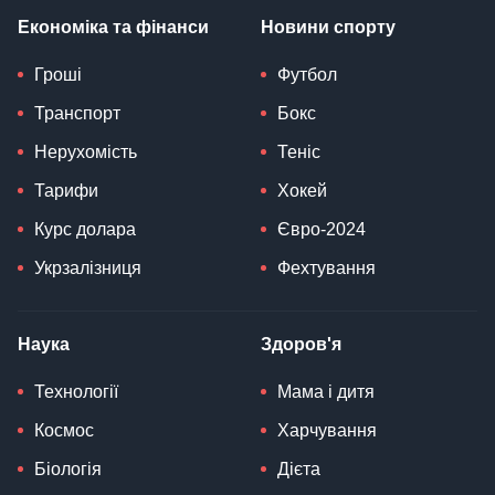
Економіка та фінанси
Новини спорту
Гроші
Футбол
Транспорт
Бокс
Нерухомість
Теніс
Тарифи
Хокей
Курс долара
Євро-2024
Укрзалізниця
Фехтування
Наука
Здоров'я
Технології
Мама і дитя
Космос
Харчування
Біологія
Дієта