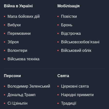
Війна в Україні
Мобілізація
Мапа бойових дій
Повістки
Вибухи
Бронь
Перемовини
Відстрочка
Зброя
Військовозобов'язані
Волонтери
Військовий облік
Військова техніка
Персони
Свята
Володимир Зеленський
Церковні свята
Дональд Трамп
Народні прикмети
Сі Цзіньпін
Традиції