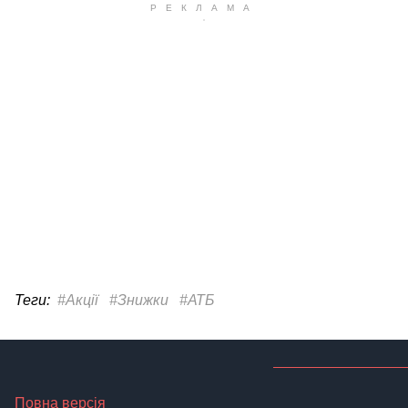
Теги:
#Акції
#Знижки
#АТБ
Повна версія