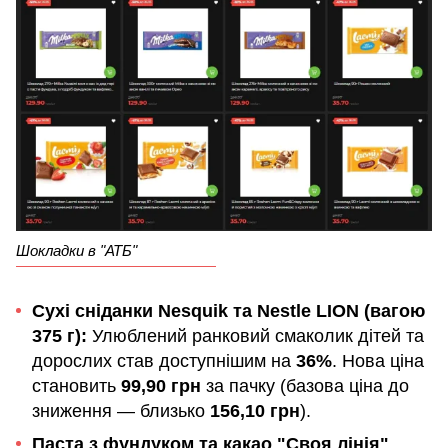
Шокладки в "АТБ"
Сухі сніданки Nesquik та Nestle LION (вагою
375 г):
Улюблений ранковий смаколик дітей та
дорослих став доступнішим на
36%
. Нова ціна
становить
99,90 грн
за пачку (базова ціна до
зниження — близько
156,10 грн
).
Паста з фундуком та какао "Своя лінія"