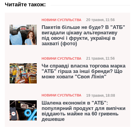
Читайте також:
Категорія
Дата публікації
20 травня, 11:56
НОВИНИ СУСПІЛЬСТВА
Пакетів більше не буде? В "АТБ"
вигадали цікаву альтернативу
під овочі і фрукти, українці в
захваті (фото)
Категорія
Дата публікації
21 травня, 11:56
НОВИНИ СУСПІЛЬСТВА
Чи справді власна торгова марка
"АТБ" гірша за інші бренди? Що
може ховати "Своя Лінія"
Категорія
Дата публікації
19 травня, 18:08
НОВИНИ СУСПІЛЬСТВА
Шалена економія в "АТБ":
популярний продукт для випічки
віддають майже на 60 гривень
дешевше