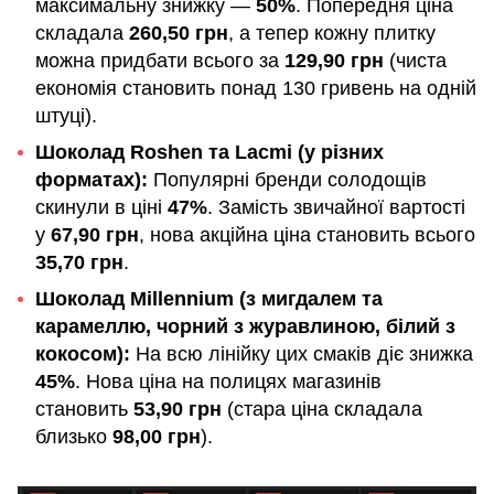
максимальну знижку —
50%
. Попередня ціна
складала
260,50 грн
, а тепер кожну плитку
можна придбати всього за
129,90 грн
(чиста
економія становить понад 130 гривень на одній
штуці).
Шоколад Roshen та Lacmi (у різних
форматах):
Популярні бренди солодощів
скинули в ціні
47%
. Замість звичайної вартості
у
67,90 грн
, нова акційна ціна становить всього
35,70 грн
.
Шоколад Millennium (з мигдалем та
карамеллю, чорний з журавлиною, білий з
кокосом):
На всю лінійку цих смаків діє знижка
45%
. Нова ціна на полицях магазинів
становить
53,90 грн
(стара ціна складала
близько
98,00 грн
).