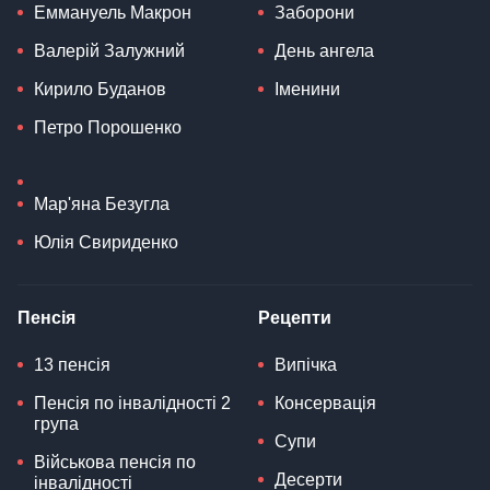
Еммануель Макрон
Заборони
Валерій Залужний
День ангела
Кирило Буданов
Іменини
Петро Порошенко
Мар'яна Безугла
Юлія Свириденко
Пенсія
Рецепти
13 пенсія
Випічка
Пенсія по інвалідності 2
Консервація
група
Супи
Військова пенсія по
Десерти
інвалідності