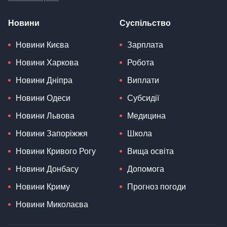
Новини
Суспільство
Новини Києва
Зарплата
Новини Харкова
Робота
Новини Дніпра
Виплати
Новини Одеси
Субсидії
Новини Львова
Медицина
Новини Запоріжжя
Школа
Новини Кривого Рогу
Вища освіта
Новини Донбасу
Допомога
Новини Криму
Прогноз погоди
Новини Миколаєва