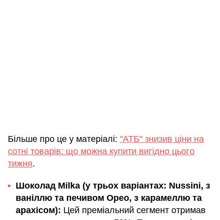
Більше про це у матеріалі:
"АТБ" знизив ціни на
сотні товарів: що можна купити вигідно цього
тижня
.
Шоколад Milka (у трьох варіантах: Nussini, з
ваніллю та печивом Орео, з карамеллю та
арахісом):
Цей преміальний сегмент отримав