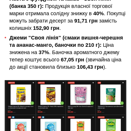
(банка 350 г):
Продукція власної торгової
марки отримала солідну знижку в
40%
. Покупці
можуть забрати десерт за
91,71 грн
замість
колишніх
152,90 грн
.
Джеми "Своя лінія" (смаки вишня-черешня
та ананас-манго, баночки по 210 г):
Ціна
знижена на
37%
. Баночка ароматного джему
тепер коштує всього
67,05 грн
(звичайна ціна
до акції становила близько
106,43 грн
).