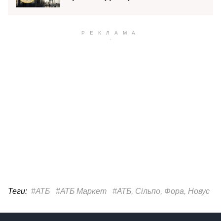
Теги:
#АТБ
#АТБ Маркет
#АТБ, Сільпо, Фора, Новус