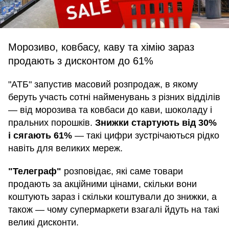
Морозиво, ковбасу, каву та хімію зараз
продають з дисконтом до 61%
"АТБ" запустив масовий розпродаж, в якому
беруть участь сотні найменувань з різних відділів
— від морозива та ковбаси до кави, шоколаду і
пральних порошків.
Знижки стартують від 30%
і сягають 61%
— такі цифри зустрічаються рідко
навіть для великих мереж.
"Телеграф"
розповідає, які саме товари
продають за акційними цінами, скільки вони
коштують зараз і скільки коштували до знижки, а
також — чому супермаркети взагалі йдуть на такі
великі дисконти.