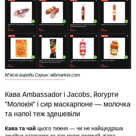
М'ясні вироби Скрин: atbmarket.com
Кава Ambassador і Jacobs, йогурти
"Молокія" і сир маскарпоне — молочка
та напої теж здешевіли
Кава та чай
цього тижня — чи не найщедріша
акційна категорія за кількістю позицій. Кава