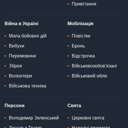
Привітання
Війна в Україні
Мобілізація
Мапа бойових дій
Повістки
Вибухи
Бронь
Перемовини
Відстрочка
Зброя
Військовозобов'язані
Волонтери
Військовий облік
Військова техніка
Персони
Свята
Володимир Зеленський
Церковні свята
Дональд Трамп
Народні прикмети