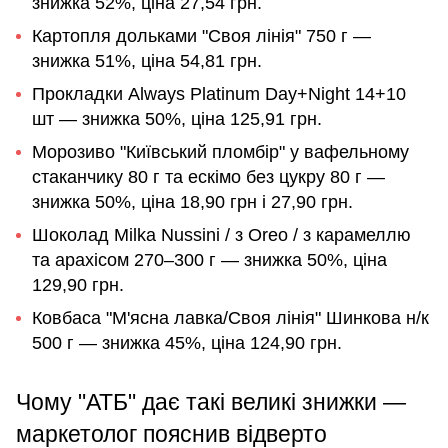
знижка 52%, ціна 27,54 грн.
Картопля дольками "Своя лінія" 750 г —
знижка 51%, ціна 54,81 грн.
Прокладки Always Platinum Day+Night 14+10
шт — знижка 50%, ціна 125,91 грн.
Морозиво "Київський пломбір" у вафельному
стаканчику 80 г та ескімо без цукру 80 г —
знижка 50%, ціна 18,90 грн і 27,90 грн.
Шоколад Milka Nussini / з Oreo / з карамеллю
та арахісом 270–300 г — знижка 50%, ціна
129,90 грн.
Ковбаса "М'ясна лавка/Своя лінія" Шинкова н/к
500 г — знижка 45%, ціна 124,90 грн.
Чому "АТБ" дає такі великі знижки —
маркетолог пояснив відверто