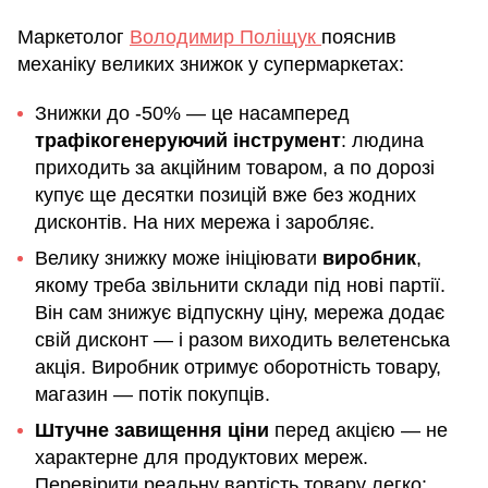
Маркетолог
Володимир Поліщук
пояснив
механіку великих знижок у супермаркетах:
Знижки до -50% — це насамперед
трафікогенеруючий інструмент
: людина
приходить за акційним товаром, а по дорозі
купує ще десятки позицій вже без жодних
дисконтів. На них мережа і заробляє.
Велику знижку може ініціювати
виробник
,
якому треба звільнити склади під нові партії.
Він сам знижує відпускну ціну, мережа додає
свій дисконт — і разом виходить велетенська
акція. Виробник отримує оборотність товару,
магазин — потік покупців.
Штучне завищення ціни
перед акцією — не
характерне для продуктових мереж.
Перевірити реальну вартість товару легко: