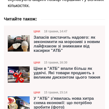
кількостях.
Читайте також:
Категорія
Дата публікації
18 травня, 14:47
ЦІНИ
Запасів вистачить надовго: як
зекономити на морозиві з новим
лайфхаком зі знижками від
касирки "АТБ"
Категорія
Дата публікації
15 травня, 16:30
ЦІНИ
Ціни в "АТБ" впали більш як
удвічі. Які товари продають з
великим дисконтом цього тижня
Категорія
Дата публікації
15 травня, 15:14
ЦІНИ
У "АТБ" з’явилась нова хитра
схема економії: що потрібно
зробити (фото)