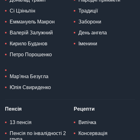
Сі Цзіньпін
Традиції
Еммануель Макрон
Заборони
Валерій Залужний
День ангела
Кирило Буданов
Іменини
Петро Порошенко
Мар'яна Безугла
Юлія Свириденко
Пенсія
Рецепти
13 пенсія
Випічка
Пенсія по інвалідності 2
Консервація
група