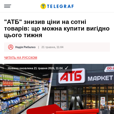
"АТБ" знизив ціни на сотні
товарів: що можна купити вигідно
цього тижня
Надія Рибалко
21 травня, 11:04
Автор
Дата публікації
ЧИТАТЬ НА РУССКОМ
Новина оновлена 21 травня 2026, 11:04