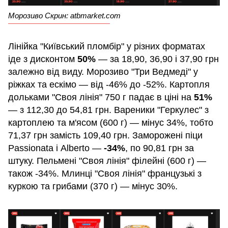
Морозиво Скрин: atbmarket.com
Лінійка "Київський пломбір" у різних форматах
іде з дисконтом
50%
— за 18,90, 36,90 і 37,90 грн
залежно від виду. Морозиво "Три Ведмеді" у
ріжках та ескімо — від -46% до -52%. Картопля
дольками "Своя лінія" 750 г падає в ціні на
51%
— з 112,30 до 54,81 грн. Вареники "Геркулес" з
картоплею та м'ясом (600 г) — мінус 34%, тобто
71,37 грн замість 109,40 грн. Заморожені піци
Passionata і Alberto —
-34%
, по 90,81 грн за
штуку. Пельмені "Своя лінія" філейні (600 г) —
також -34%. Млинці "Своя лінія" французькі з
куркою та грибами (370 г) — мінус 30%.