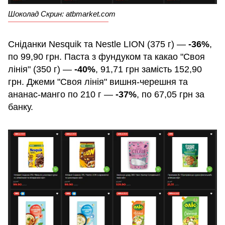
Шоколад Скрин: atbmarket.com
Сніданки Nesquik та Nestle LION (375 г) —
-36%
,
по 99,90 грн. Паста з фундуком та какао "Своя
лінія" (350 г) —
-40%
, 91,71 грн замість 152,90
грн. Джеми "Своя лінія" вишня-черешня та
ананас-манго по 210 г —
-37%
, по 67,05 грн за
банку.