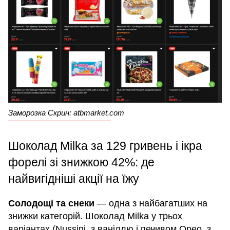
Заморозка Скрин: atbmarket.com
Шоколад Milka за 129 гривень і ікра
форелі зі знижкою 42%: де
найвигідніші акції на їжу
Солодощі та снеки
— одна з найбагатших на
знижки категорій. Шоколад Milka у трьох
варіантах (Nussini, з ваніллю і печивом Орео, з