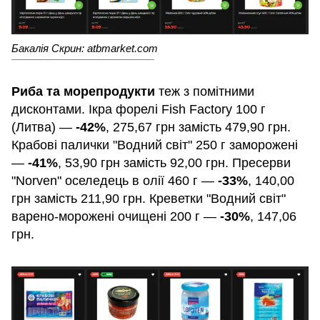
Бакалія Скрин: atbmarket.com
Риба та морепродукти
теж з помітними
дисконтами. Ікра форелі Fish Factory 100 г
(Литва) —
-42%
, 275,67 грн замість 479,90 грн.
Крабові палички "Водний світ" 250 г заморожені
—
-41%
, 53,90 грн замість 92,00 грн. Пресерви
"Norven" оселедець в олії 460 г —
-33%
, 140,00
грн замість 211,90 грн. Креветки "Водний світ"
варено-морожені очищені 200 г —
-30%
, 147,06
грн.