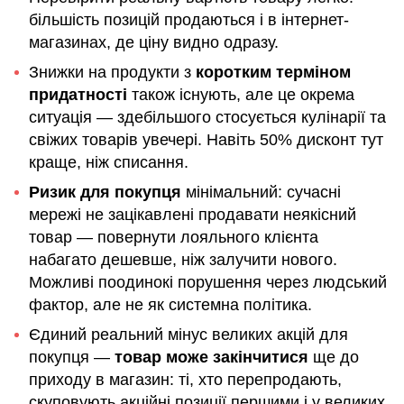
більшість позицій продаються і в інтернет-
магазинах, де ціну видно одразу.
Знижки на продукти з
коротким терміном
придатності
також існують, але це окрема
ситуація — здебільшого стосується кулінарії та
свіжих товарів увечері. Навіть 50% дисконт тут
краще, ніж списання.
Ризик для покупця
мінімальний: сучасні
мережі не зацікавлені продавати неякісний
товар — повернути лояльного клієнта
набагато дешевше, ніж залучити нового.
Можливі поодинокі порушення через людський
фактор, але не як системна політика.
Єдиний реальний мінус великих акцій для
покупця —
товар може закінчитися
ще до
приходу в магазин: ті, хто перепродають,
скуповують акційні позиції першими і у великих