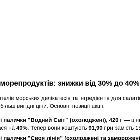
 морепродуктів: знижки від 30% до 40%
елів морських делікатесів та інгредієнтів для салаті
більш вигідні ціни. Основні позиції акції:
і палички "Водний Світ" (охолоджені), 420 г
— цін
ася на
40%
. Тепер вони коштують
91,90 грн
замість 1
і палички "Своя лінія" (охолоджені та заморожені)