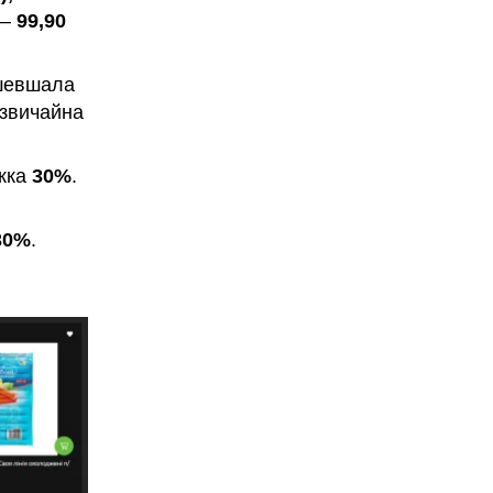
 —
99,90
евшала
к звичайна
жка
30%
.
30%
.