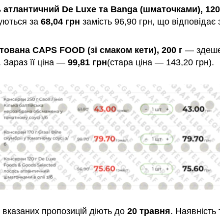
 атлантичний De Luxe та Banga (шматочками), 120
уються за
68,04 грн
замість 96,90 грн, що відповідає 
ітована CAPS FOOD (зі смаком кети), 200 г
— здеш
. Зараз її ціна —
99,81 грн
(стара ціна — 143,20 грн).
ь вказаних пропозицій діють до
20 травня
. Наявність