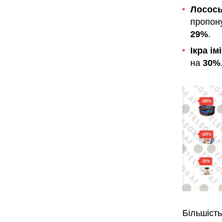
Лосось
пропон
29%
.
Ікра ім
на
30%
Більшіст