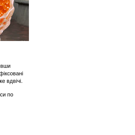
ивши
фіксовані
е вдвічі.
еси по