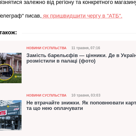
ізнятися залежно від регіону та конкретного магазин
Телеграф" писав,
як пришвидшити чергу в "АТБ".
також:
Категорія
Дата публікації
11 травня, 07:16
НОВИНИ СУСПІЛЬСТВА
Замість барельєфів — цінники. Де в Украї
розмістили в палаці (фото)
Категорія
Дата публікації
10 травня, 03:03
НОВИНИ СУСПІЛЬСТВА
Не втрачайте знижки. Як поповнювати кар
та що нею оплачувати