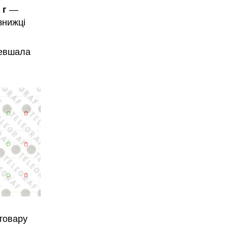
 г
—
знижці
евшала
 товару