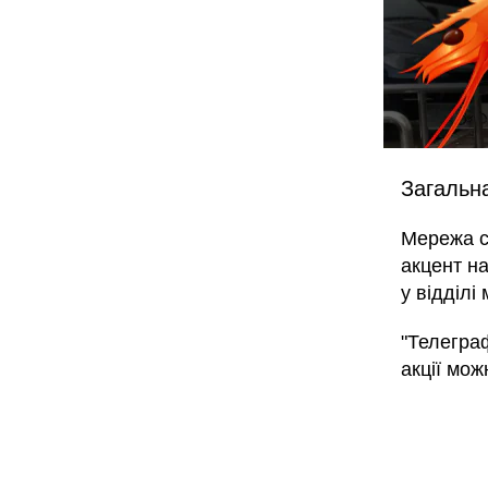
Загальна
Мережа с
акцент на
у відділі
"Телеграф
акції мож