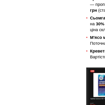
— проп
грн
(ст
Сьомга
на
30%
ціна ск
М'ясо 
Поточн
Креветк
Вартіс