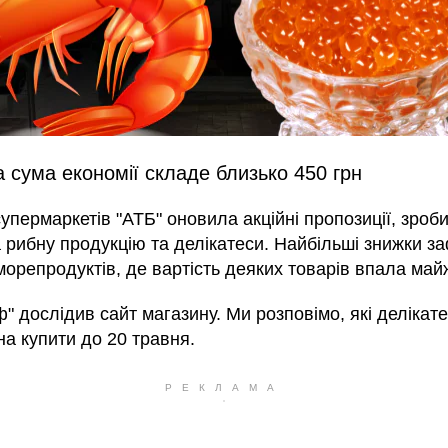
 сума економії складе близько 450 грн
упермаркетів "АТБ" оновила акційні пропозиції, зроб
 рибну продукцію та делікатеси. Найбільші знижки за
 морепродуктів, де вартість деяких товарів впала майж
" дослідив сайт магазину. Ми розповімо, які делікат
на купити до 20 травня.