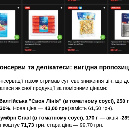
онсерви та делікатеси: вигідна пропозиц
онсервації також отримав суттєве зниження цін, що д
апаси якісної продукції за помірними цінами:
балтійська "Своя Лінія" (в томатному соусі), 250 г
30%
. Нова ціна —
43,00 грн
(замість 61,50 грн).
умбрії Graal (в томатному соусі), 170 г
— акція
-28
т коштує
71,73 грн
, стара ціна — 99,70 грн.