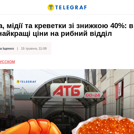
, мідії та креветки зі знижкою 40%: 
найкращі ціни на рибний відділ
а Іщенко
15 травня, 11:08
ації
РУССКОМ