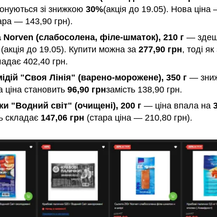
онуються зі знижкою
30%
(акція до 19.05). Нова ціна
ара — 143,90 грн).
 Norven (слабосолена, філе-шматок), 210 г
— здеш
(акція до 19.05). Купити можна за
277,90 грн
, тоді я
ладає 402,40 грн.
мідій "Своя Лінія" (варено-морожене), 350 г
— зни
а ціна становить
96,90 грн
замість 138,90 грн.
и "Водний світ" (очищені), 200 г
— ціна впала на
ть складає
147,06 грн
(стара ціна — 210,80 грн).