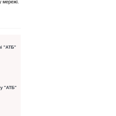
у мережі.
ні "АТБ"
ту "АТБ"