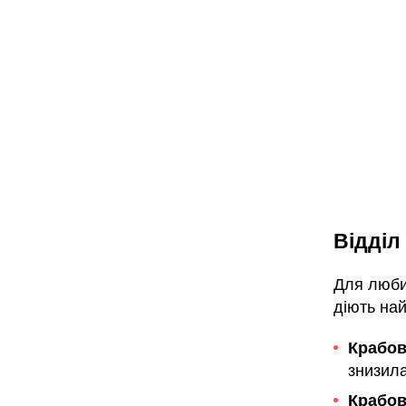
Відділ
Для любит
діють най
Крабов
знизил
Крабов