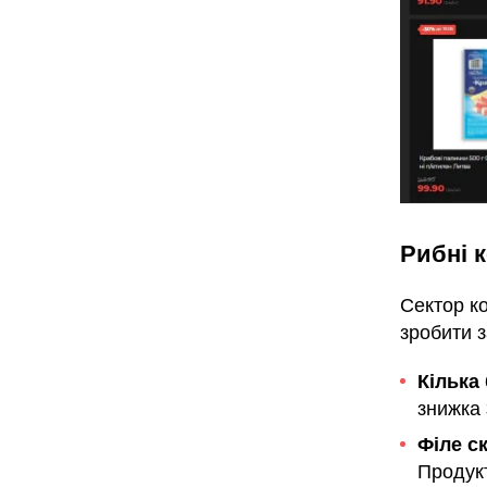
Рибні к
Сектор к
зробити з
Кілька 
знижка
Філе ск
Продук