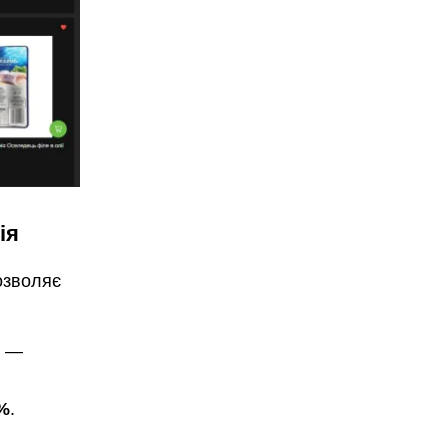
ія
озволяє
—
%
.