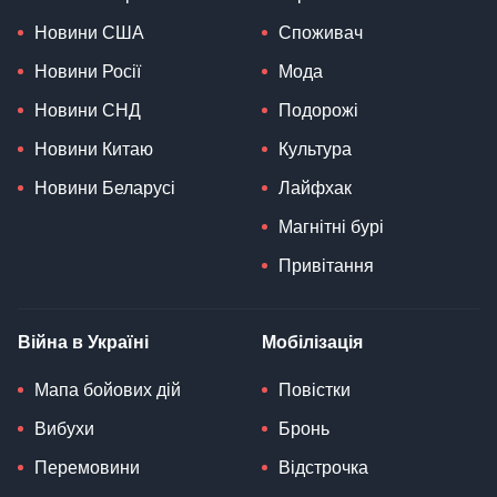
Новини США
Споживач
Новини Росії
Мода
Новини СНД
Подорожі
Новини Китаю
Культура
Новини Беларусі
Лайфхак
Магнітні бурі
Привітання
Війна в Україні
Мобілізація
Мапа бойових дій
Повістки
Вибухи
Бронь
Перемовини
Відстрочка