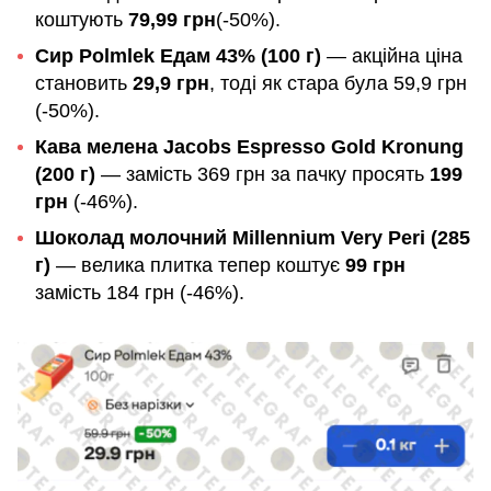
коштують
79,99 грн
(-50%).
Сир Polmlek Едам 43% (100 г)
— акційна ціна
становить
29,9 грн
, тоді як стара була 59,9 грн
(-50%).
Кава мелена Jacobs Espresso Gold Kronung
(200 г)
— замість 369 грн за пачку просять
199
грн
(-46%).
Шоколад молочний Millennium Very Peri (285
г)
— велика плитка тепер коштує
99 грн
замість 184 грн (-46%).