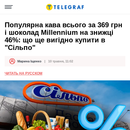
Популярна кава всього за 369 грн
і шоколад Millennium на знижці
46%: що ще вигідно купити в
"Сільпо"
Марина Іщенко
10 травня, 11:02
Автор
Дата публікації
ЧИТАТЬ НА РУССКОМ