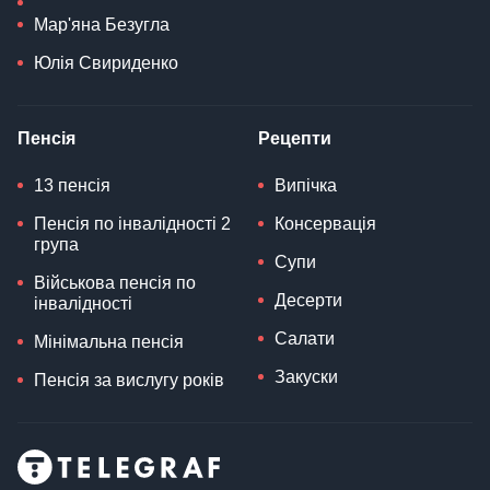
Мар'яна Безугла
Юлія Свириденко
Пенсія
Рецепти
13 пенсія
Випічка
Пенсія по інвалідності 2
Консервація
група
Супи
Військова пенсія по
Десерти
інвалідності
Салати
Мінімальна пенсія
Закуски
Пенсія за вислугу років