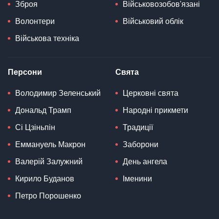
Зброя
Військовозобов'язані
Волонтери
Військовий облік
Військова техніка
Персони
Свята
Володимир Зеленський
Церковні свята
Дональд Трамп
Народні прикмети
Сі Цзіньпін
Традиції
Еммануель Макрон
Заборони
Валерій Залужний
День ангела
Кирило Буданов
Іменини
Петро Порошенко