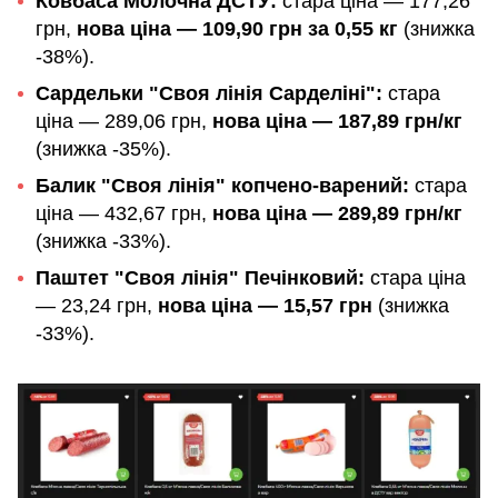
Ковбаса Молочна ДСТУ:
стара ціна — 177,26
грн,
нова ціна — 109,90 грн за 0,55 кг
(знижка
-38%).
Сардельки "Своя лінія Сарделіні":
стара
ціна — 289,06 грн,
нова ціна — 187,89 грн/кг
(знижка -35%).
Балик "Своя лінія" копчено-варений:
стара
ціна — 432,67 грн,
нова ціна — 289,89 грн/кг
(знижка -33%).
Паштет "Своя лінія" Печінковий:
стара ціна
— 23,24 грн,
нова ціна — 15,57 грн
(знижка
-33%).