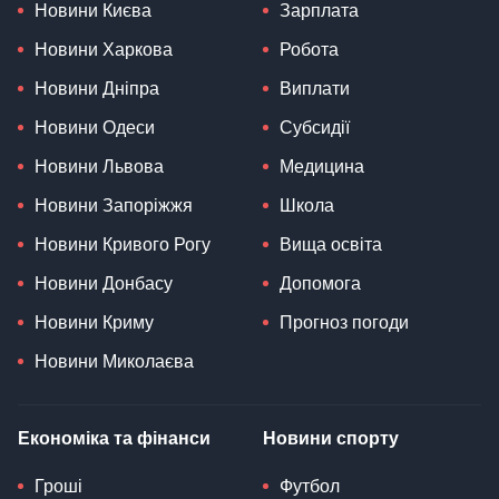
Новини Києва
Зарплата
Новини Харкова
Робота
Новини Дніпра
Виплати
Новини Одеси
Субсидії
Новини Львова
Медицина
Новини Запоріжжя
Школа
Новини Кривого Рогу
Вища освіта
Новини Донбасу
Допомога
Новини Криму
Прогноз погоди
Новини Миколаєва
Економіка та фінанси
Новини спорту
Гроші
Футбол