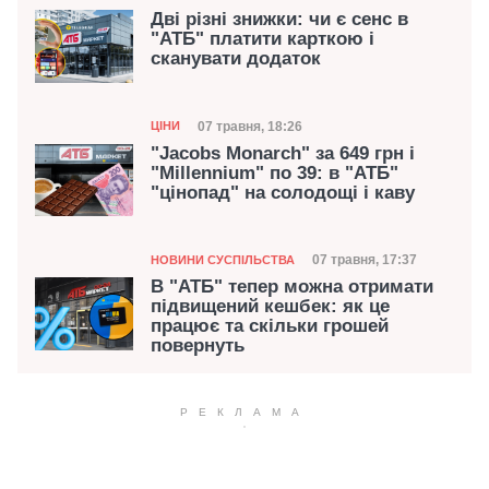
Дві різні знижки: чи є сенс в
"АТБ" платити карткою і
сканувати додаток
Категорія
Дата публікації
07 травня, 18:26
ЦІНИ
"Jacobs Monarch" за 649 грн і
"Millennium" по 39: в "АТБ"
"цінопад" на солодощі і каву
Категорія
Дата публікації
07 травня, 17:37
НОВИНИ СУСПІЛЬСТВА
В "АТБ" тепер можна oтримати
підвищений кешбек: як це
працює та скільки грошей
повернуть