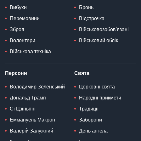
Вибухи
Бронь
Перемовини
Відстрочка
Зброя
Військовозобов'язані
Волонтери
Військовий облік
Військова техніка
Персони
Свята
Володимир Зеленський
Церковні свята
Дональд Трамп
Народні прикмети
Сі Цзіньпін
Традиції
Еммануель Макрон
Заборони
Валерій Залужний
День ангела