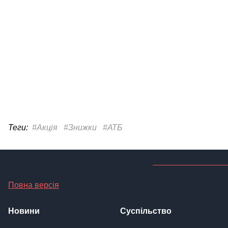
Теги:
#Акція
#Знижки
#АТБ
Повна версія
Новини
Суспільство