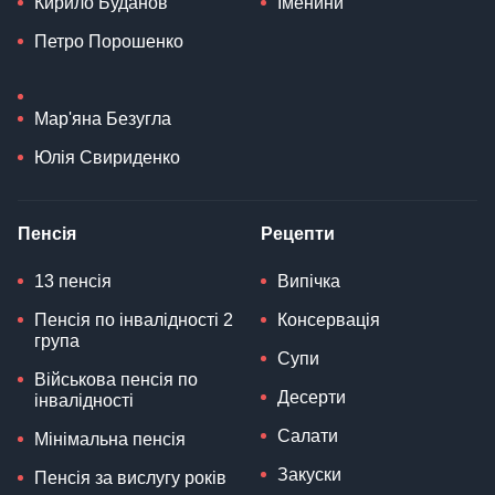
Кирило Буданов
Іменини
Петро Порошенко
Мар'яна Безугла
Юлія Свириденко
Пенсія
Рецепти
13 пенсія
Випічка
Пенсія по інвалідності 2
Консервація
група
Супи
Військова пенсія по
Десерти
інвалідності
Салати
Мінімальна пенсія
Закуски
Пенсія за вислугу років