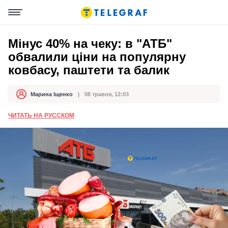
Мінус 40% на чеку: в "АТБ"
обвалили ціни на популярну
ковбасу, паштети та балик
Марина Іщенко
08 травня, 12:03
Автор
Дата публікації
ЧИТАТЬ НА РУССКОМ