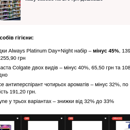
собів гігієни:
ки Always Platinum Day+Night набір –
мінус 45%
, 13
 255,90 грн
аста Colgate двох видів – мінус 40%, 65,50 грн та 108
дно
ce антиперспірант чотирьох ароматів – мінус 32%, по
ість 191,20 грн.
ne у трьох варіантах – знижки від 32% до 33%