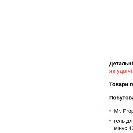
Детальні
як удвіч
Товари п
Побутова
Mr. Pro
гель д
мінус 4