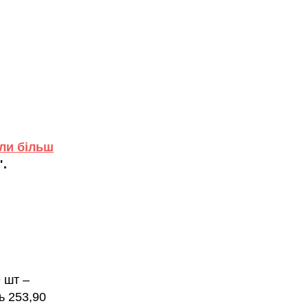
али більш
".
 шт –
ь 253,90