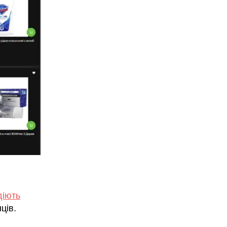
діють
ців.