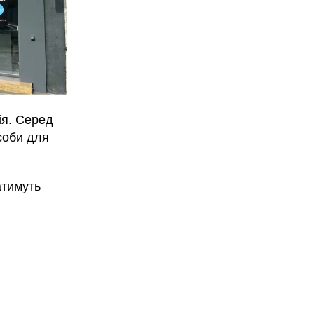
ія. Серед
соби для
атимуть