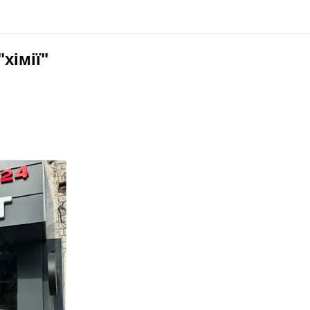
хімії"