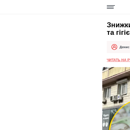
Знижки
та гіг
Денис
Автор
Дата публік
ЧИТАТЬ НА 