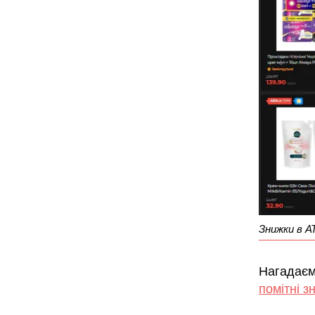
Знижки в А
Нагадаємо
помітні з