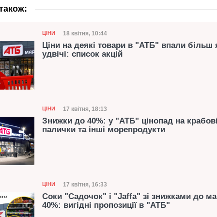
також:
Категорія
Дата публікації
18 квітня, 10:44
ЦІНИ
Ціни на деякі товари в "АТБ" впали більш 
удвічі: список акцій
Категорія
Дата публікації
17 квітня, 18:13
ЦІНИ
Знижки до 40%: у "АТБ" цінопад на крабов
палички та інші морепродукти
Категорія
Дата публікації
17 квітня, 16:33
ЦІНИ
Соки "Садочок" і "Jaffa" зі знижками до м
40%: вигідні пропозиції в "АТБ"