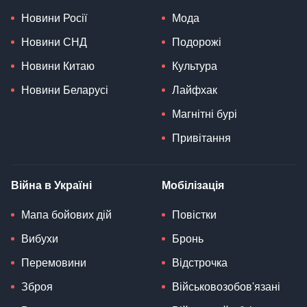
Новини Росії
Мода
Новини СНД
Подорожі
Новини Китаю
Культура
Новини Беларусі
Лайфхак
Магнітні бурі
Привітання
Війна в Україні
Мобілізація
Мапа бойових дій
Повістки
Вибухи
Бронь
Перемовини
Відстрочка
Зброя
Військовозобов'язані