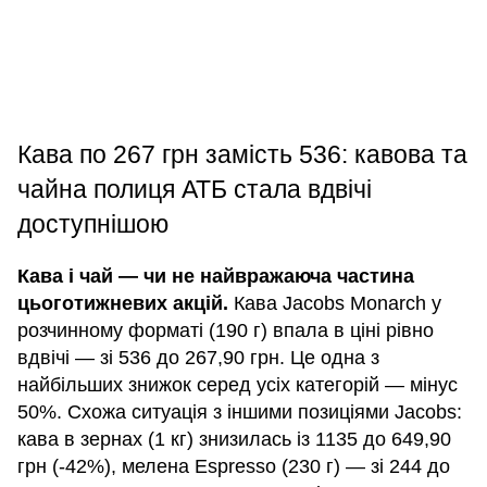
Кава по 267 грн замість 536: кавова та
чайна полиця АТБ стала вдвічі
доступнішою
Кава і чай — чи не найвражаюча частина
цьоготижневих акцій.
Кава Jacobs Monarch у
розчинному форматі (190 г) впала в ціні рівно
вдвічі — зі 536 до 267,90 грн. Це одна з
найбільших знижок серед усіх категорій — мінус
50%. Схожа ситуація з іншими позиціями Jacobs:
кава в зернах (1 кг) знизилась із 1135 до 649,90
грн (-42%), мелена Espresso (230 г) — зі 244 до