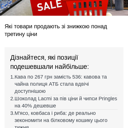
Які товари продають зі знижкою понад
третину ціни
Дізнайтеся, які позиції
подешевшали найбільше:
Кава по 267 грн замість 536: кавова та
чайна полиця АТБ стала вдвічі
доступнішою
Шоколад Lacmi за пів ціни й чипси Pringles
на 40% дешевше
М'ясо, ковбаса і риба: де реально
зекономити на білковому кошику цього
тижня