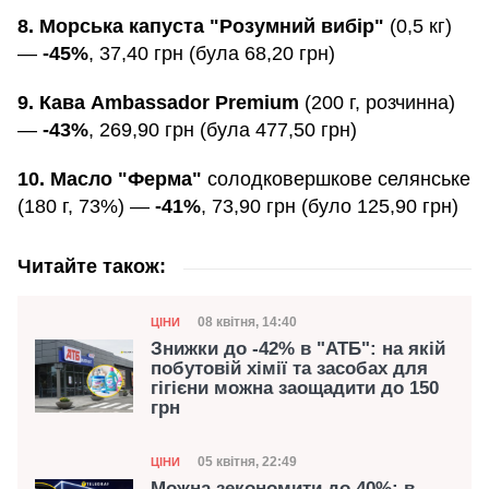
8. Морська капуста "Розумний вибір"
(0,5 кг)
—
-45%
, 37,40 грн (була 68,20 грн)
9. Кава Ambassador Premium
(200 г, розчинна)
—
-43%
, 269,90 грн (була 477,50 грн)
10. Масло "Ферма"
солодковершкове селянське
(180 г, 73%) —
-41%
, 73,90 грн (було 125,90 грн)
Читайте також:
Категорія
Дата публікації
08 квітня, 14:40
ЦІНИ
Знижки до -42% в "АТБ": на якій
побутовій хімії та засобах для
гігієни можна заощадити до 150
грн
Категорія
Дата публікації
05 квітня, 22:49
ЦІНИ
Можна зекономити до 40%: в