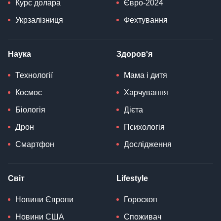
Курс долара
Євро-2024
Укрзалізниця
Фехтування
Наука
Здоров'я
Технології
Мама і дитя
Космос
Харчування
Біологія
Дієта
Дрон
Психологія
Смартфон
Дослідження
Світ
Lifestyle
Новини Європи
Гороскоп
Новини США
Споживач