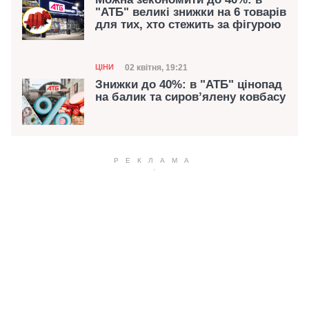
"АТБ" великі знижки на 6 товарів
для тих, хто стежить за фігурою
Категорія
Дата публікації
02 квітня, 19:21
ЦІНИ
Знижки до 40%: в "АТБ" цінопад
на балик та сировʼялену ковбасу