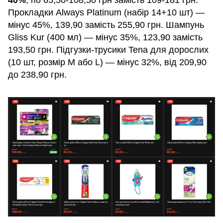
40%
, по 65,50-108,50 грн замість 109-181 грн.
Прокладки Always Platinum (набір 14+10 шт) —
мінус 45%, 139,90 замість 255,90 грн. Шампунь
Gliss Kur (400 мл) — мінус 35%, 123,90 замість
193,50 грн. Підгузки-трусики Tena для дорослих
(10 шт, розмір M або L) — мінус 32%, від 209,90
до 238,90 грн.