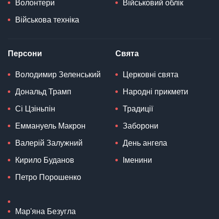
Волонтери
Військовий облік
Військова техніка
Персони
Свята
Володимир Зеленський
Церковні свята
Дональд Трамп
Народні прикмети
Сі Цзіньпін
Традиції
Еммануель Макрон
Заборони
Валерій Залужний
День ангела
Кирило Буданов
Іменини
Петро Порошенко
Мар'яна Безугла