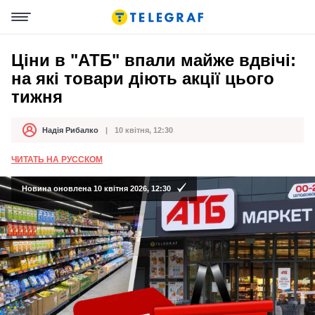
Ціни в "АТБ" впали майже вдвічі:
на які товари діють акції цього
тижня
Надія Рибалко
10 квітня, 12:30
Автор
Дата публікації
ЧИТАТЬ НА РУССКОМ
Новина оновлена 10 квітня 2026, 12:30