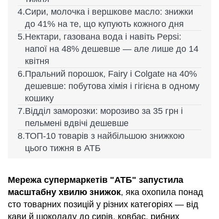
Сири, молочка і вершкове масло: знижки
до 41% на те, що купують кожного дня
Нектари, газована вода і навіть Pepsi:
напої на 48% дешевше — але лише до 14
квітня
Пральний порошок, Fairy і Colgate на 40%
дешевше: побутова хімія і гігієна в одному
кошику
Відділ заморозки: морозиво за 35 грн і
пельмені вдвічі дешевше
ТОП-10 товарів з найбільшою знижкою
цього тижня в АТБ
Мережа супермаркетів "АТБ" запустила
масштабну хвилю знижок
, яка охопила понад
сто товарних позицій у різних категоріях — від
кави й шоколаду до сирів, ковбас, рибних