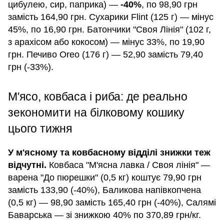
цибулею, сир, паприка) —
-40%
, по 98,90 грн
замість 164,90 грн. Сухарики Flint (125 г) — мінус
45%, по 16,90 грн. Батончики "Своя Лінія" (102 г,
з арахісом або кокосом) — мінус 33%, по 19,90
грн. Печиво Oreo (176 г) — 52,90 замість 79,40
грн (-33%).
М'ясо, ковбаса і риба: де реально
зекономити на білковому кошику
цього тижня
У м'ясному та ковбасному відділі знижки теж
відчутні.
Ковбаса "М'ясна лавка / Своя лінія" —
варена "До пюрешки" (0,5 кг) коштує 79,90 грн
замість 133,90 (-40%), Баликова напівкопчена
(0,5 кг) — 98,90 замість 165,40 грн (-40%), Салямі
Баварська — зі знижкою 40% по 370,89 грн/кг.