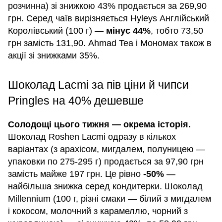
розчинна) зі знижкою 43% продається за 269,90
грн. Серед чаїв вирізняється Hyleys Англійський
Королівський (100 г) —
мінус 44%
, тобто 73,50
грн замість 131,90. Ahmad Tea і Мономах також в
акції зі знижками 35%.
Шоколад Lacmi за пів ціни й чипси
Pringles на 40% дешевше
Солодощі цього тижня — окрема історія.
Шоколад Roshen Lacmi одразу в кількох
варіантах (з арахісом, мигдалем, полуницею —
упаковки по 275-295 г) продається за 97,90 грн
замість майже 197 грн. Це рівно
-50%
—
найбільша знижка серед кондитерки. Шоколад
Millennium (100 г, різні смаки — білий з мигдалем
і кокосом, молочний з карамеллю, чорний з