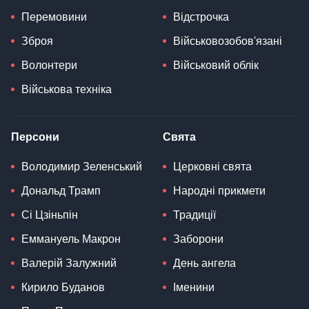
Перемовини
Відстрочка
Зброя
Військовозобов'язані
Волонтери
Військовий облік
Військова техніка
Персони
Свята
Володимир Зеленський
Церковні свята
Дональд Трамп
Народні прикмети
Сі Цзіньпін
Традиції
Еммануель Макрон
Заборони
Валерій Залужний
День ангела
Кирило Буданов
Іменини