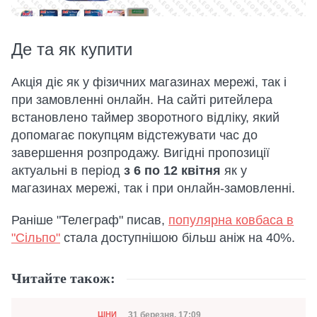
Де та як купити
Акція діє як у фізичних магазинах мережі, так і
при замовленні онлайн. На сайті ритейлера
встановлено таймер зворотного відліку, який
допомагає покупцям відстежувати час до
завершення розпродажу. Вигідні пропозиції
актуальні в період
з 6 по 12 квітня
як у
магазинах мережі, так і при онлайн-замовленні.
Раніше "Телеграф" писав,
популярна ковбаса в
"Сільпо"
стала доступнішою більш аніж на 40%.
Читайте також:
Категорія
Дата публікації
31 березня, 17:09
ЦІНИ