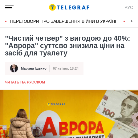
РУС
ПЕРЕГОВОРИ ПРО ЗАВЕРШЕННЯ ВІЙНИ В УКРАЇНІ
КОН
"Чистий четвер" з вигодою до 40%:
"Аврора" суттєво знизила ціни на
засіб для туалету
Марина Іщенко
07 квітня, 18:24
Автор
Дата публікації
ЧИТАТЬ НА РУССКОМ
А