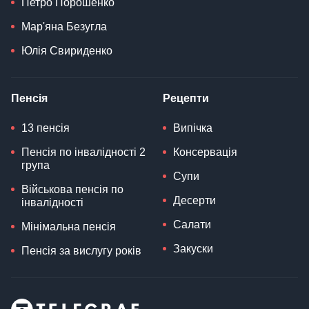
Петро Порошенко
Мар'яна Безугла
Юлія Свириденко
Пенсія
Рецепти
13 пенсія
Випічка
Пенсія по інвалідності 2
Консервація
група
Супи
Військова пенсія по
Десерти
інвалідності
Салати
Мінімальна пенсія
Закуски
Пенсія за вислугу років