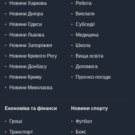
Новини Харкова
Робота
Новини Дніпра
Виплати
Новини Одеси
Субсидії
Новини Львова
Медицина
Новини Запоріжжя
Школа
Новини Кривого Рогу
Вища освіта
Новини Донбасу
Допомога
Новини Криму
Прогноз погоди
Новини Миколаєва
Економіка та фінанси
Новини спорту
Гроші
Футбол
Транспорт
Бокс