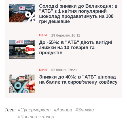
Солодкі знижки до Великодня: в
"АТБ" з 1 квітня популярний
шоколад продаватимуть на 100
грн дешевше
Категорія
Дата публікації
29 березня, 16:11
ЦІНИ
До -55%: в "АТБ" діють вигідні
знижки на 10 товарів та
продуктів
Категорія
Дата публікації
02 квітня, 19:21
ЦІНИ
Знижки до 40%: в "АТБ" цінопад
на балик та сировʼялену ковбасу
Теги:
#Супермаркет
#Аврора
#Знижки
#Чистий четвер