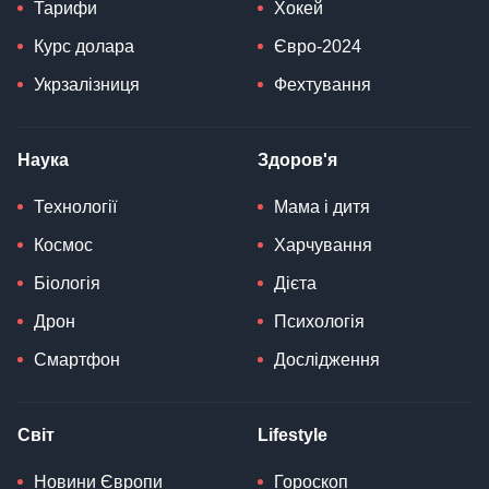
Тарифи
Хокей
Курс долара
Євро-2024
Укрзалізниця
Фехтування
Наука
Здоров'я
Технології
Мама і дитя
Космос
Харчування
Біологія
Дієта
Дрон
Психологія
Смартфон
Дослідження
Світ
Lifestyle
Новини Європи
Гороскоп