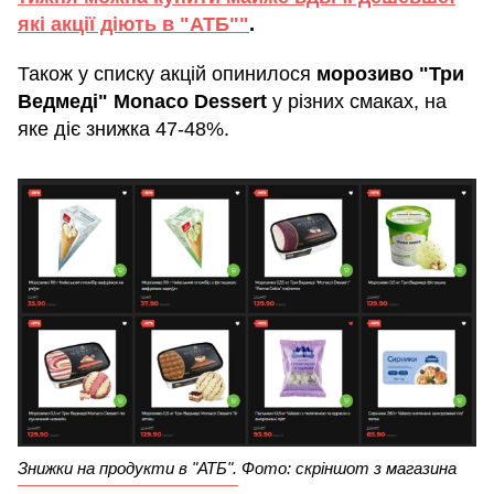
які акції діють в "АТБ""
.
Також у списку акцій опинилося
морозиво "Три
Ведмеді" Monaco Dessert
у різних смаках, на
яке діє знижка 47-48%.
Знижки на продукти в "АТБ". Фото: скріншот з магазина