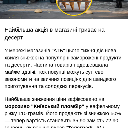
Найбільша акція в магазині триває на
десерт
У мережі магазинів "АТБ" цього тижня діє нова
хвиля знижок на популярні заморожені продукти
та десерти. Частина товарів подешевшала
майже вдвічі, тож покупці можуть суттєво
зекономити на звичних позиціях для швидкого
приготування та солодких перекусів.
Найбільше зниження ціни зафіксовано на
морозиво "Київський пломбір"
у вафельному
ріжку 110 грамів. Його продають зі знижкою 50%
— тепер вартість становить 35,90 замість 72,90
гривень, як раніше писав "
Телеграф
". Ми