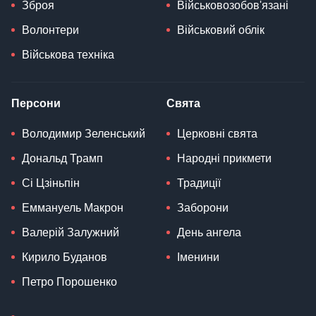
Зброя
Військовозобов'язані
Волонтери
Військовий облік
Військова техніка
Персони
Свята
Володимир Зеленський
Церковні свята
Дональд Трамп
Народні прикмети
Сі Цзіньпін
Традиції
Еммануель Макрон
Заборони
Валерій Залужний
День ангела
Кирило Буданов
Іменини
Петро Порошенко