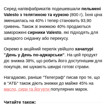
Серед напівфабрикатів подешевшали
пельмені
Valesto з телятиною та куркою
(800 г). Їхня ціна
зменшилась на 40% і тепер становить 93,90
гривень. Також зі знижкою 40% продаються
заморожені
сирники Valesto
, які підходять для
швидкого сніданку або перекусу.
Окремо в акційний перелік увійшло
хачапурі
"День у День по-аджарськи"
. На цей продукт
діє знижка 38%, що робить його доступнішим для
покупців, які шукають швидкі готові страви.
Нагадаємо, раніше "Телеграф" писав про те, що
в "АТБ" також діють знижки до майже 45% на
масло, сири та йогурти
популярних марок.
Читайте також: