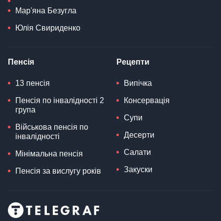
Мар'яна Безугла
Юлія Свириденко
Пенсія
Рецепти
13 пенсія
Випічка
Пенсія по інвалідності 2
Консервація
група
Супи
Військова пенсія по
Десерти
інвалідності
Салати
Мінімальна пенсія
Закуски
Пенсія за вислугу років