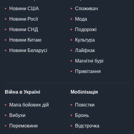
Новини США
Споживач
Новини Росії
Мода
Новини СНД
Подорожі
Новини Китаю
Культура
Новини Беларусі
Лайфхак
Магнітні бурі
Привітання
Війна в Україні
Мобілізація
Мапа бойових дій
Повістки
Вибухи
Бронь
Перемовини
Відстрочка