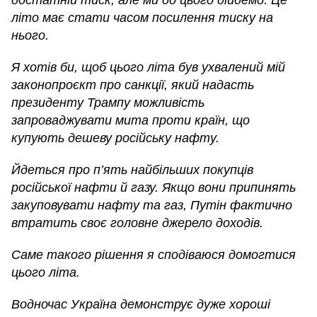
достатній тиск, але ми до цього дійдемо. Це
літо має стати часом посилення тиску на
нього.
Я хотів би, щоб цього літа був ухвалений мій
законопроєкт про санкції, який надасть
президенту Трампу можливість
запроваджувати мита проти країн, що
купують дешеву російську нафту.
Йдеться про п’ять найбільших покупців
російської нафти й газу. Якщо вони припинять
закуповувати нафту та газ, Путін фактично
втратить своє головне джерело доходів.
Саме такого рішення я сподіваюся домогтися
цього літа.
Водночас Україна демонструє дуже хороші