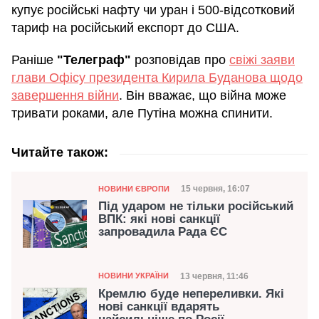
купує російські нафту чи уран і 500-відсотковий
тариф на російський експорт до США.
Раніше
"Телеграф"
розповідав про
свіжі заяви
глави Офісу президента Кирила Буданова щодо
завершення війни
. Він вважає, що війна може
тривати роками, але Путіна можна спинити.
Читайте також:
Категорія
Дата публікації
15 червня, 16:07
НОВИНИ ЄВРОПИ
Під ударом не тільки російський
ВПК: які нові санкції
запровадила Рада ЄС
Категорія
Дата публікації
13 червня, 11:46
НОВИНИ УКРАЇНИ
Кремлю буде непереливки. Які
нові санкції вдарять