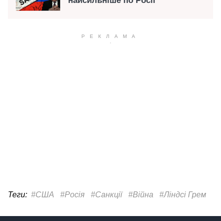
найсильніше по Росії
Теги:
#США
#Росія
#Санкції
#Війна
#Ліндсі Грем