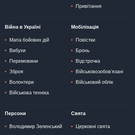
Привітання
Війна в Україні
Мобілізація
Мапа бойових дій
Повістки
Вибухи
Бронь
Перемовини
Відстрочка
Зброя
Військовозобов'язані
Волонтери
Військовий облік
Військова техніка
Персони
Свята
Володимир Зеленський
Церковні свята