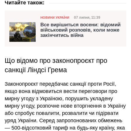
Читайте також:
Категорія
Дата публікації
07 липня, 11:39
НОВИНИ УКРАЇНИ
Все вирішиться восени: відомий
військовий розповів, коли може
закінчитись війна
Що відомо про законопроєкт про
санкції Ліндсі Грема
Законопроєкт передбачає санкції проти Росії,
якщо вона відмовиться вести переговори про
мирну угоду з Україною, порушить укладену
мирну угоду, розпочне нове вторгнення в Україну
або спробує повалити, розвалити чи підірвати
уряд України. Серед запропонованих обмежень
— 500-відсотковий тариф на будь-яку країну, яка