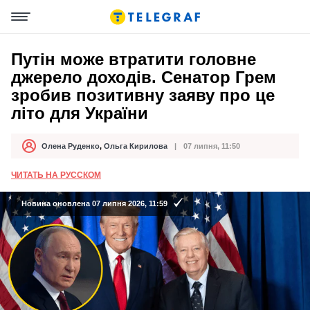
Путін може втратити головне
джерело доходів. Сенатор Грем
зробив позитивну заяву про це
літо для України
Олена Руденко
,
Ольга Кирилова
07 липня, 11:50
Автор
Дата публікації
ЧИТАТЬ НА РУССКОМ
Новина оновлена 07 липня 2026, 11:59