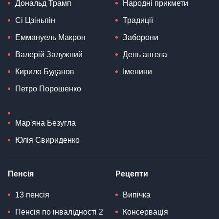
Дональд Трамп
Народні прикмети
Сі Цзіньпін
Традиції
Еммануель Макрон
Заборони
Валерій Залужний
День ангела
Кирило Буданов
Іменини
Петро Порошенко
Мар'яна Безугла
Юлія Свириденко
Пенсія
Рецепти
13 пенсія
Випічка
Пенсія по інвалідності 2
Консервація