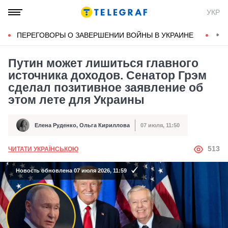
УКР
ПЕРЕГОВОРЫ О ЗАВЕРШЕНИИ ВОЙНЫ В УКРАИНЕ
КОН
Путин может лишиться главного
источника доходов. Сенатор Грэм
сделал позитивное заявление об
этом лете для Украины
Елена Руденко
,
Ольга Кириллова
07 июля, 11:50
Автор
Дата публикации
АВТОР
513
ЧИТАТИ УКРАЇНСЬКОЮ
Новость обновлена 07 июля 2026, 11:59