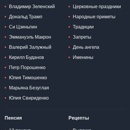
Владимир Зеленский
Церковные праздники
Дональд Трамп
Народные приметы
Си Цзиньпин
Традиции
Эммануэль Макрон
Запреты
Валерий Залужный
День ангела
Кирилл Буданов
Именины
Петр Порошенко
Юлия Тимошенко
Марьяна Безуглая
Юлия Свириденко
Пенсия
Рецепты