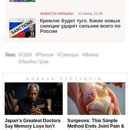
Категория
Дата публикации
13 июня, 11:45
НОВОСТИ УКРАИНЫ
Кремлю будет туго. Какие новые
санкции ударят сильнее всего по
России
Теги:
#США
#Россия
#Санкции
#Война
#Линдси Грэм