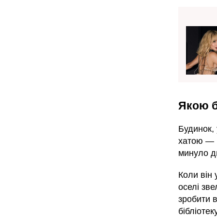
Якою б
Будинок,
хатою — 
минуло д
Коли він 
оселі зве
зробити 
бібліотек