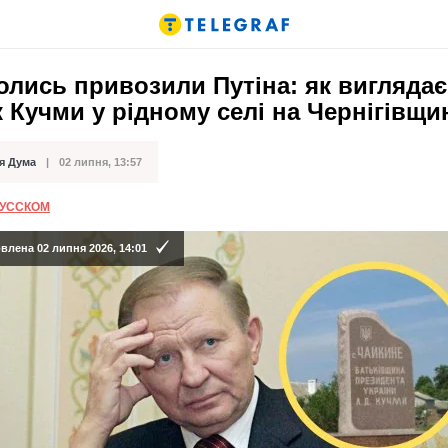
олись привозили Путіна: як виглядає
 Кучми у рідному селі на Чернігівщи
я Дума
02 липня, 13:57
ації
РУССКОМ
лена 02 липня 2026, 14:01