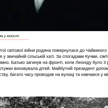
ма у юності
гої світової війни родина повернулася до Чайкиного
 у звичайній сільській хаті. За спогадами Кучми, сім'
мно. Батько загинув на фронті, коли Леоніду було 3 
отужки виховувала дітей. Майбутній президент допо
тву, багато часу проводив на вулиці та навчався у м