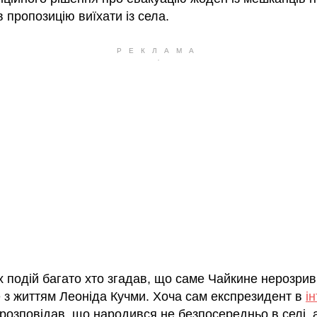
 пропозицію виїхати із села.
х подій багато хто згадав, що саме Чайкине нерозри
е з життям Леоніда Кучми. Хоча сам експрезидент в
і
розповідав, що народився не безпосередньо в селі, 