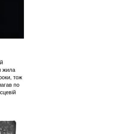
 й
я жила
роки, тож
магав по
ісцевій