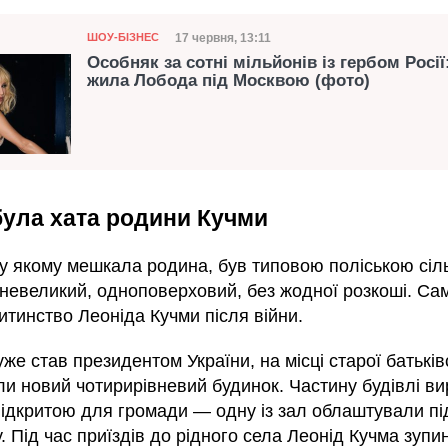
Категорія
Дата публікації
17 червня, 13:11
ШОУ-БІЗНЕС
Особняк за сотні мільйонів із гербом Росії
жила Лобода під Москвою (фото)
ула хата родини Кучми
 у якому мешкала родина, був типовою поліською сіл
невеликий, одноповерховий, без жодної розкоші. Сам
итинство Леоніда Кучми після війни.
уже став президентом України, на місці старої батьків
ли новий чотирирівневий будинок. Частину будівлі в
відкритою для громади — одну із зал облаштували пі
у. Під час приїздів до рідного села Леонід Кучма зупи