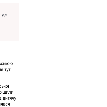
: де
ьською
е тут
ської
ирішили
д дитячу
нявся