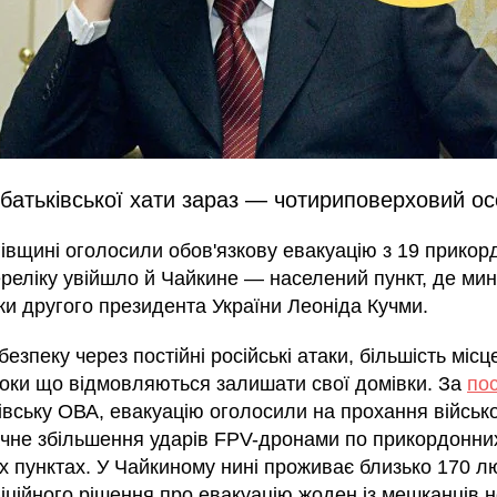
 батьківської хати зараз — чотириповерховий о
гівщині оголосили обов'язкову евакуацію з 19 прикор
ереліку увійшло й Чайкине — населений пункт, де ми
ки другого президента України Леоніда Кучми.
езпеку через постійні російські атаки, більшість місц
поки що відмовляються залишати свої домівки. За
по
івську ОВА, евакуацію оголосили на прохання військ
ачне збільшення ударів FPV-дронами по прикордонни
х пунктах. У Чайкиному нині проживає близько 170 лю
іційного рішення про евакуацію жоден із мешканців 