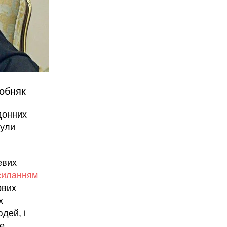
собняк
донних
нули
евих
силанням
ових
х
дей, і
не