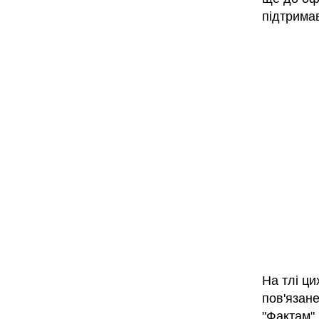
підтримав
На тлі ци
пов'язан
"Фактам" 