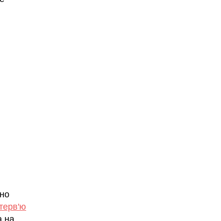
вно
нтерв'ю
а на