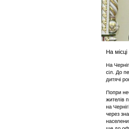
На місці
На Черні
сіл. До п
дитячі ро
Попри неб
жителів 
на Черніг
через зн
населени
ще до оф