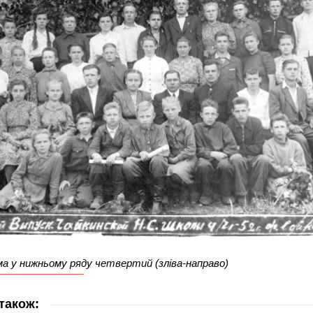
ма у нижньому ряду четвертий (зліва-направо)
також: