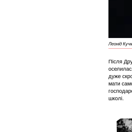
Леонід Куч
Після Дру
оселилася
дуже скро
мати сам
господарс
школі.