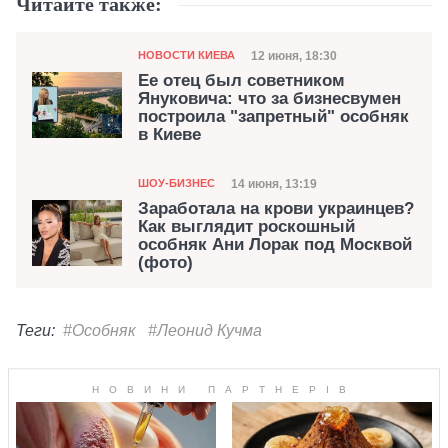
Читайте также:
Категория
Дата публикации
12 июня, 18:30
НОВОСТИ КИЕВА
Ее отец был советником
Януковича: что за бизнесвумен
построила "запретный" особняк
в Киеве
Категория
Дата публикации
14 июня, 13:19
ШОУ-БИЗНЕС
Заработала на крови украинцев?
Как выглядит роскошный
особняк Ани Лорак под Москвой
(фото)
Теги:
#Особняк
#Леонид Кучма