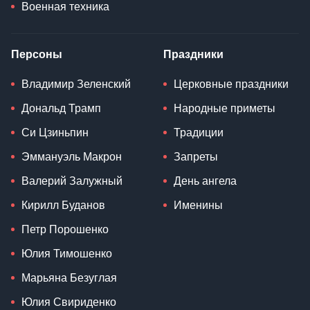
Военная техника
Персоны
Праздники
Владимир Зеленский
Церковные праздники
Дональд Трамп
Народные приметы
Си Цзиньпин
Традиции
Эммануэль Макрон
Запреты
Валерий Залужный
День ангела
Кирилл Буданов
Именины
Петр Порошенко
Юлия Тимошенко
Марьяна Безуглая
Юлия Свириденко